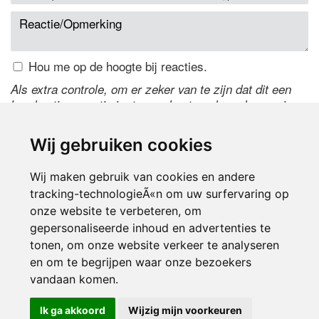
Hou me op de hoogte bij reacties.
Als extra controle, om er zeker van te zijn dat dit een
handmatige reactie is, typ onderstaande code over in
het tekstveld ernaast. Is het niet te lezen? Klik
hier
om
de code te wijzigen.
Wij gebruiken cookies
Wij maken gebruik van cookies en andere
tracking-technologieÃ«n om uw surfervaring op
onze website te verbeteren, om
gepersonaliseerde inhoud en advertenties te
tonen, om onze website verkeer te analyseren
en om te begrijpen waar onze bezoekers
Inloggen
vandaan komen.
Ik ga akkoord
Wijzig mijn voorkeuren
© 2000-2026 UFE Media:
Managersonline.nl
|
Brisk magazine