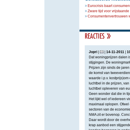
Eurocrisis baart consument
Zware tijd voor vrijstaand
Consumentenvertrouwen w
Jopri
|
|
14
-
11
-
2011
|
1
Dat woningprijzen dalen i
stijgingen. De woningmarkt
Prijzen zijn sinds de jare
de komst van tweeverdien
waarde i.p.v. kostprijs)om
luchtbel in de prijzen, v
luchtbel opleveren van eur
Geen wonder dat die in ti
Het lijkt wel of iedereen 
maximaal oplopen. Ofwel d
sectoren van de economie
NMA zit er bovenop. Concur
Daar wordt door de overhe
krap aanbod een stijgende