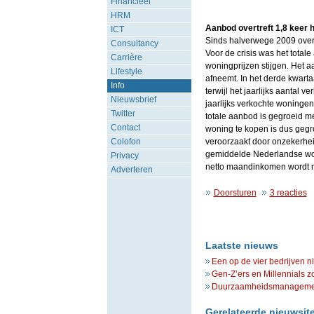
Financieel
HRM
Aanbod overtreft 1,8 keer 
ICT
Sinds halverwege 2009 overt
Consultancy
Voor de crisis was het tota
Carrière
woningprijzen stijgen. Het a
Lifestyle
afneemt. In het derde kwart
Info
terwijl het jaarlijks aantal 
Nieuwsbrief
jaarlijks verkochte woningen 
Twitter
totale aanbod is gegroeid m
Contact
woning te kopen is dus gegroe
Colofon
veroorzaakt door onzekerhe
gemiddelde Nederlandse woni
Privacy
netto maandinkomen wordt n
Adverteren
Doorsturen
3 reacties
Laatste nieuws
Een op de vier bedrijven n
Gen-Z’ers en Millennials z
Duurzaamheidsmanagement 
Gerelateerde nieuwsit