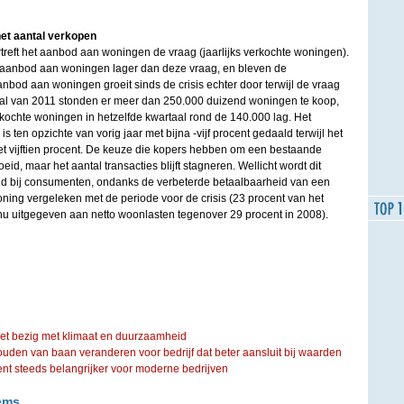
het aantal verkopen
reft het aanbod aan woningen de vraag (jaarlijks verkochte woningen).
le aanbod aan woningen lager dan deze vraag, en bleven de
anbod aan woningen groeit sinds de crisis echter door terwijl de vraag
aal van 2011 stonden er meer dan 250.000 duizend woningen te koop,
verkochte woningen in hetzelfde kwartaal rond de 140.000 lag. Het
is ten opzichte van vorig jaar met bijna -vijf procent gedaald terwijl het
et vijftien procent. De keuze die kopers hebben om een bestaande
id, maar het aantal transacties blijft stagneren. Wellicht wordt dit
id bij consumenten, ondanks de verbeterde betaalbaarheid van een
ng vergeleken met de periode voor de crisis (23 procent van het
u uitgegeven aan netto woonlasten tegenover 29 procent in 2008).
iet bezig met klimaat en duurzaamheid
ouden van baan veranderen voor bedrijf dat beter aansluit bij waarden
steeds belangrijker voor moderne bedrijven
ems