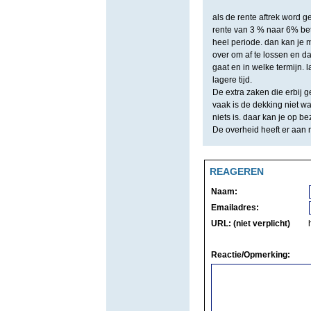
als de rente aftrek word g
rente van 3 % naar 6% bet
heel periode. dan kan je m
over om af te lossen en d
gaat en in welke termijn.
lagere tijd.
De extra zaken die erbij
vaak is de dekking niet wat
niets is. daar kan je op b
De overheid heeft er aan
REAGEREN
Naam:
Emailadres:
URL: (niet verplicht)
Reactie/Opmerking: