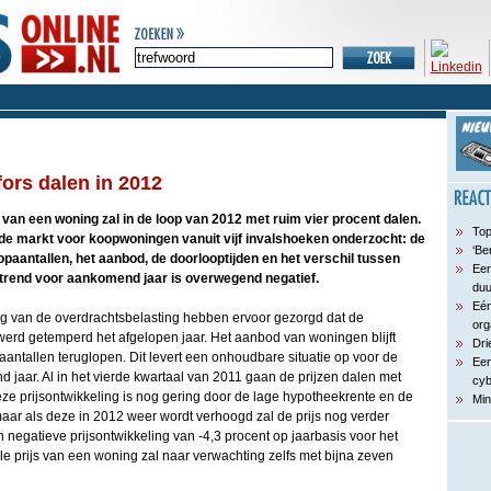
fors dalen in 2012
 van een woning zal in de loop van 2012 met ruim vier procent dalen.
Top
e de markt voor koopwoningen vanuit vijf invalshoeken onderzocht: de
‘Be
opaantallen, het aanbod, de doorlooptijden en het verschil tussen
Een
 trend voor aankomend jaar is overwegend negatief.
du
Eén
ng van de overdrachtsbelasting hebben ervoor gezorgd dat de
org
werd getemperd het afgelopen jaar. Het aanbod van woningen blijft
Dri
antallen teruglopen. Dit levert een onhoudbare situatie op voor de
Een
jaar. Al in het vierde kwartaal van 2011 gaan de prijzen dalen met
cyb
eze prijsontwikkeling is nog gering door de lage hypotheekrente en de
Min
aar als deze in 2012 weer wordt verhoogd zal de prijs nog verder
 negatieve prijsontwikkeling van -4,3 procent op jaarbasis voor het
e prijs van een woning zal naar verwachting zelfs met bijna zeven