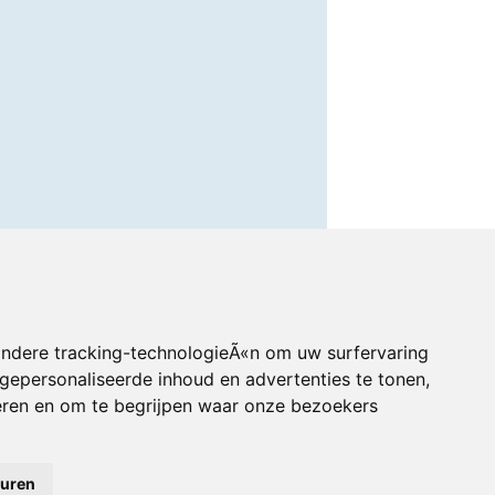
andere tracking-technologieÃ«n om uw surfervaring
gepersonaliseerde inhoud en advertenties te tonen,
eren en om te begrijpen waar onze bezoekers
euren