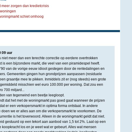
 meer zorgen dan kredietcrisis
e woningen
oningmarkt schiet omhoog
0
:
09
uur
s niet meer dan een terechte correctie op eerdere overtrokken
 is een bijzondere markt, die veel van een piramidespel heeft.
n '90 van de vorige eeuw idioot gestegen door de rentedalingen en
ers. Gemeenten gingen hun grondprijzen aanpassen (residuele
 een graantje mee te pikken. Inmiddels zit er (nog steeds) een grote
an gemiddeld misschien wel euro 100.000 per woning. Dat zou een
o 700 miljard...
jden van tegenwind een beetje leegloopt.
vindt dat het met de woningmarkt pas goed gaat wanneer de prijzen
at er een verkopersmarkt in optima forma ontstaat. In andere
 doen we er alles aan om die verkopersmarkt te voorkomen. De
rentie is het toverwoord. Alleen in de woningmarkt geldt dat niet.
id gestuurd op een tekort aan aanbod van 1,5 tot 2%. Laat op een
 koopkracht los en je weet wat er gebeurt. Alles wat mensen