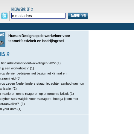
Human Design op de werkvloer voor
teameffectiviteit en bedrijfsgroei
 tien arbeidsmarktontwikkelingen 2022
(1)
n jij een workaholic?’
(1)
 op de vier bedrijven niet bezig met klimaat en
urzaamheid
(3)
 op zeven Nederlanders staat niet achter aanbod van hun
anisatie
(1)
e manieren om te reageren op onterechte kritiek
(1)
 cyber-survivalgids voor managers: hoe ga je om met
eraanvallen?
(1)
d your data
(1)