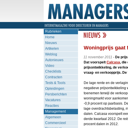
Rubrieken
Home
Nieuws
Woningprijs gaat 
Artikelen
Weblog
11 november 2011
-
De prijs
Autonieuws
Dat voorspelt
Calcasa
, di
Video
prijsontwikkeling, de verko
Checklists
vraag- en verkoopprijs. De
Contracten
Tests & Tools
De lage rente en de verlagi
negatieve prijsontwikkeling 
Opleidingen
toenemen terwijl de verkoopa
Persberichten
woningmarkt voor aankomend 
Vacatures
-0,9 procent op jaarbasis. D
Reacties
lage overdrachtsbelasting, m
Management
dalen. Calcasa voorspelt een
Algemeen
derde kwartaal 2012. De reël
Commercieel
procent dalen in 2012.