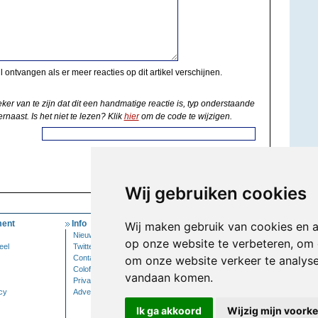
il ontvangen als er meer reacties op dit artikel verschijnen.
eker van te zijn dat dit een handmatige reactie is, typ onderstaande
rnaast. Is het niet te lezen? Klik
hier
om de code te wijzigen.
Wij gebruiken cookies
ent
Info
Mijn Account
Wij maken gebruik van cookies en 
Nieuwsbrief
Inloggen
op onze website te verbeteren, om 
eel
Twitter
Contact
om onze website verkeer te analys
Colofon
vandaan komen.
Privacy
cy
Adverteren
Ik ga akkoord
Wijzig mijn voork