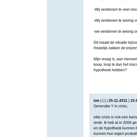
-Wij verdienen te veel voo
-Wij verdienen te weinig vo
-we verdienen te weinig o
Dit maakt de situatie bijzo
Hopelijk zakken de prijzen
Mijn vraag is, aan mensen
koop, loop ik dan het risi
hypotheek hebben?
ton
|
|
25
-
11
-
2011
|
15
:
Generatie Y in crisis,
elke crisis is ook een kan
rente. Ik heb al in 2006 
en de hypotheek kunnen be
kunnen hun eigen produkt n