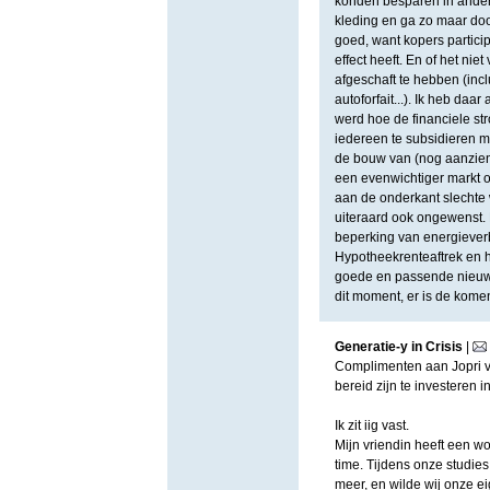
konden besparen in ander
kleding en ga zo maar doo
goed, want kopers particip
effect heeft. En of het ni
afgeschaft te hebben (inc
autoforfait...). Ik heb daa
werd hoe de financiele st
iedereen te subsidieren m
de bouw van (nog aanzien
een evenwichtiger markt 
aan de onderkant slechte 
uiteraard ook ongewenst. 
beperking van energiever
Hypotheekrenteaftrek en h
goede en passende nieuwe
dit moment, er is de kome
Generatie-y in Crisis
|
Complimenten aan Jopri voo
bereid zijn te investeren 
Ik zit iig vast.
Mijn vriendin heeft een wo
time. Tijdens onze studies
meer, en wilde wij onze ei