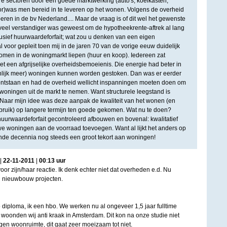
e sectoren door een goede marktwerking (auto's, koelkasten,
r)was men bereid in te leveren op het wonen. Volgens de overheid
eren in de bv Nederland.... Maar de vraag is of dit wel het gewenste
et veel verstandiger was geweest om de hypotheekrente-aftrek al lang
lusief huurwaardeforfait; wat zou u denken van een eigen
r al voor gepleit toen mij in de jaren 70 van de vorige eeuw duidelijk
romen in de woningmarkt liepen (huur en koop). Iedereen zat
et een afgrijselijke overheidsbemoeienis. Die energie had beter in
lijk meer) woningen kunnen worden gestoken. Dan was er eerder
ontstaan en had de overheid wellicht inspanningen moeten doen om
woningen uit de markt te nemen. Want structurele leegstand is
Naar mijn idee was deze aanpak de kwaliteit van het wonen (en
bruik) op langere termijn ten goede gekomen. Wat nu te doen?
uurwaardeforfait gecontroleerd afbouwen en bovenal: kwalitatief
 woningen aan de voorraad toevoegen. Want al lijkt het anders op
nde decennia nog steeds een groot tekort aan woningen!
|
22
-
11
-
2011
|
00
:
13
uur
r zijn/haar reactie. Ik denk echter niet dat overheden e.d. Nu
in nieuwbouw projecten.
 diploma, ik een hbo. We werken nu al ongeveer 1,5 jaar fulltime
 woonden wij anti kraak in Amsterdam. Dit kon na onze studie niet
gen woonruimte, dit gaat zeer moeizaam tot niet.