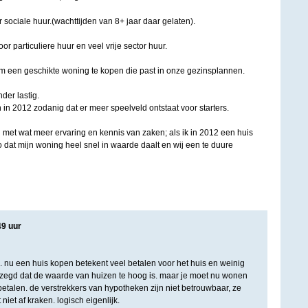
r sociale huur.(wachttijden van 8+ jaar daar gelaten).
or particuliere huur en veel vrije sector huur.
m een geschikte woning te kopen die past in onze gezinsplannen.
nder lastig.
 in 2012 zodanig dat er meer speelveld ontstaat voor starters.
 met wat meer ervaring en kennis van zaken; als ik in 2012 een huis
co dat mijn woning heel snel in waarde daalt en wij een te duure
49
uur
s. nu een huis kopen betekent veel betalen voor het huis en weinig
gezegd dat de waarde van huizen te hoog is. maar je moet nu wonen
talen. de verstrekkers van hypotheken zijn niet betrouwbaar, ze
iet af kraken. logisch eigenlijk.