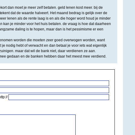
ekort dan moet je meer zelf betalen. geld lenen kost meer. bij de
ekent dat de waarde halveert. Het maand bedrag is gelijk over de
eer lenen als de rente laag is en als die hoger word houd je minder
an kan je minder voor het huis betalen. de vraag is hoe dat daarheen
 langzame daling is te hopen, maar dan is het pessimisme er een
 genomen worden die moeten zeer goed overwogen worden, want
 je nodig hebt of verwacht en dan betaal je voor iets wat eigenlijk
ezuinigen. maar dat wil de bank niet, daar verdienen ze aan.
 mee gedaan en de banken hebben daar het meest mee verdiend.
http://