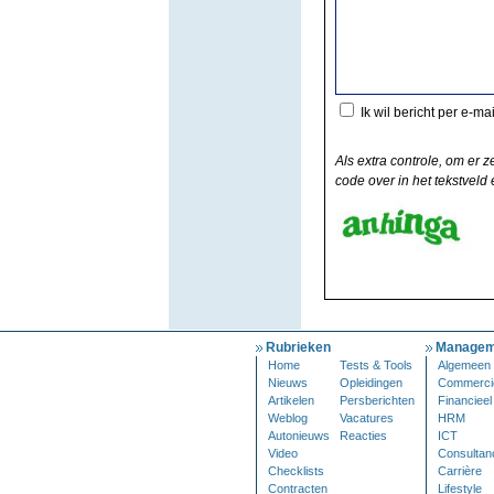
Ik wil bericht per e-ma
Als extra controle, om er z
code over in het tekstveld e
Rubrieken
Managem
Home
Tests & Tools
Algemeen
Nieuws
Opleidingen
Commerci
Artikelen
Persberichten
Financieel
Weblog
Vacatures
HRM
Autonieuws
Reacties
ICT
Video
Consultan
Checklists
Carrière
Contracten
Lifestyle