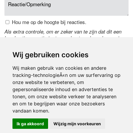
Hou me op de hoogte bij reacties.
Als extra controle, om er zeker van te zijn dat dit een
handmatige reactie is, typ onderstaande code over in
het tekstveld ernaast. Is het niet te lezen? Klik
hier
om
de code te wijzigen.
Wij gebruiken cookies
Wij maken gebruik van cookies en andere
tracking-technologieÃ«n om uw surfervaring op
onze website te verbeteren, om
gepersonaliseerde inhoud en advertenties te
tonen, om onze website verkeer te analyseren
en om te begrijpen waar onze bezoekers
Inloggen
vandaan komen.
Ik ga akkoord
Wijzig mijn voorkeuren
© 2000-2026 UFE Media:
Managersonline.nl
|
Brisk magazine
Partners:
Autowereld.com
|
Personeelsnet
| ABM Financial News