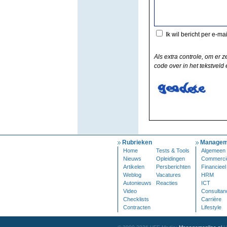
Ik wil bericht per e-ma
Als extra controle, om er z
code over in het tekstveld e
Rubrieken
Managem
Home
Tests & Tools
Algemeen
Nieuws
Opleidingen
Commerci
Artikelen
Persberichten
Financieel
Weblog
Vacatures
HRM
Autonieuws
Reacties
ICT
Video
Consultan
Checklists
Carrière
Contracten
Lifestyle