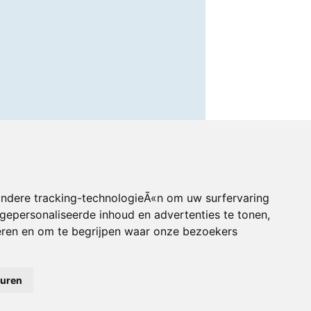
andere tracking-technologieÃ«n om uw surfervaring
gepersonaliseerde inhoud en advertenties te tonen,
eren en om te begrijpen waar onze bezoekers
euren