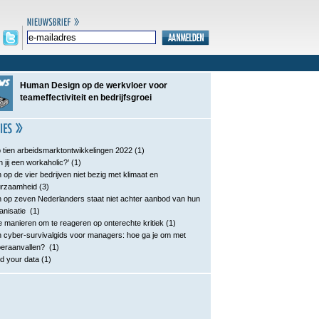
Human Design op de werkvloer voor
teameffectiviteit en bedrijfsgroei
 tien arbeidsmarktontwikkelingen 2022
(1)
n jij een workaholic?’
(1)
 op de vier bedrijven niet bezig met klimaat en
urzaamheid
(3)
 op zeven Nederlanders staat niet achter aanbod van hun
anisatie
(1)
e manieren om te reageren op onterechte kritiek
(1)
 cyber-survivalgids voor managers: hoe ga je om met
eraanvallen?
(1)
d your data
(1)