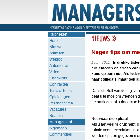
Rubrieken
Home
Nieuws
Negen tips om mee
Artikelen
Weblog
1 juni 2011
-
In drukke tijde
Autonieuws
alle emoties en stress van
Video
kans op burn-out. Als ieder
Checklists
naar collega's, maar ook kl
Contracten
Tests & Tools
Dat stelt Nell van de Ligt va
bent u te moe om vrienden te 
Opleidingen
de bank omdat u doodmoe be
Persberichten
Vacatures
Reacties
Neerwaartse spiraal
Management
Als u het veel te druk hebt, 
Algemeen
ruimte voor neventaken, u 
Commercieel
worden op een gegeven momen