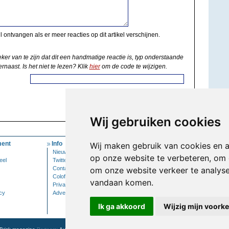
il ontvangen als er meer reacties op dit artikel verschijnen.
eker van te zijn dat dit een handmatige reactie is, typ onderstaande
rnaast. Is het niet te lezen? Klik
hier
om de code te wijzigen.
Wij gebruiken cookies
ent
Info
Mijn Account
Wij maken gebruik van cookies en 
Nieuwsbrief
Inloggen
op onze website te verbeteren, om 
eel
Twitter
Contact
om onze website verkeer te analys
Colofon
vandaan komen.
Privacy
cy
Adverteren
Ik ga akkoord
Wijzig mijn voork