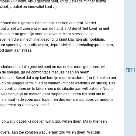
oeilijk uit komt. Als u gestrest bent, krijgt u steeds minder ruimte
ibel, creatief en innovatief kunt zijn.
kennen dat u gestrest bent en dat u er last van hebt. Allerlei
u niet wilt zien wat er aan de hand is. U denkt ‘het komt nu niet
heb hier nu geen tijd voor’ enzovoort. Maar stress leidt tot
en en die zijn echt niet gezond. U krijgt klachten als hoofdpijn,
door spanningen, hartklachten, depressiviteit, ademhalingsproblemen,
ood gaan aan stress.
onderkennen dat u gestrest bent en dat er iets moet gebeuren, wilt u
n de spiegel, ga de confrontatie met uzelf aan en neem
 situatie. Besef dat u op kort termijn moet investeren (nu tijd maken om
m op de langere termijn iets te winnen (minder werkdruk en stress). Het
nderzoek te doen en te kijken hoe u de situatie aan wilt pakken. Neem
t u waarschijnlijk nu meteen gaat roepen dat u geen tijd hebt om te
helemaal in de soep gaat lopen. En dus rent u maar door, verandert er
regelrecht op ziekteverzuim af.
 op wat u dagelijks doet en wat u zou willen doen. Maak hier een
overal aan toe komt en wat u eraan zou willen doen. Wat zijn