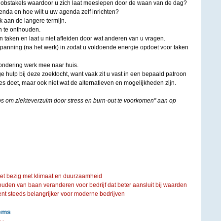
 obstakels waardoor u zich laat meeslepen door de waan van de dag?
enda en hoe wilt u uw agenda zelf inrichten?
k aan de langere termijn.
n te onthouden.
 taken en laat u niet afleiden door wat anderen van u vragen.
spanning (na het werk) in zodat u voldoende energie opdoet voor taken
zondering werk mee naar huis.
 hulp bij deze zoektocht, want vaak zit u vast in een bepaald patroon
cies doet, maar ook niet wat de alternatieven en mogelijkheden zijn.
ips om ziekteverzuim door stress en burn-out te voorkomen" aan op
iet bezig met klimaat en duurzaamheid
ouden van baan veranderen voor bedrijf dat beter aansluit bij waarden
steeds belangrijker voor moderne bedrijven
ems