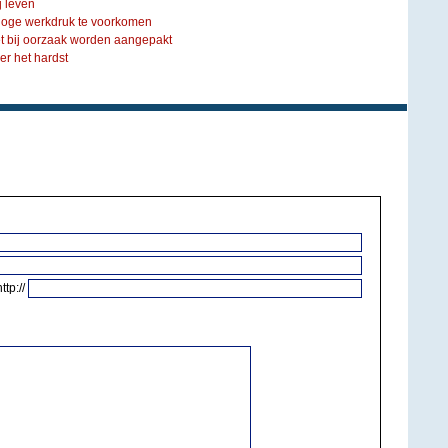
j leven
hoge werkdruk te voorkomen
t bij oorzaak worden aangepakt
r het hardst
http://