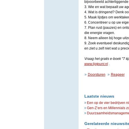
bijvoorbeeld achterliggende
3. Wie en wat bepaalt uw ag
4. Wat is dringend? Denk oo
5. Maak lijstjes om werktake
6. Concentreer u op uw eigen
7. Plan rust (pauzes) en ont
die energie vragen.
8. Neem alleen bij hoge uit
9. Zoek eventueel deskundige
en ziet u zelf niet wat u pre
Vraag het gratis e-boek "7 t
www.ligtpunt.nl
.
Doorsturen
Reageer
Laatste nieuws
Een op de vier bedrijven n
Gen-Z’ers en Millennials z
Duurzaamheidsmanagement 
Gerelateerde nieuwsit