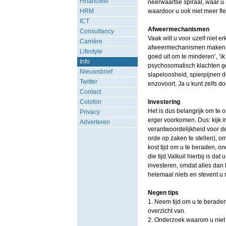
Financieel
neerwaartse spiraal, waar u m
HRM
waardoor u ook niet meer flex
ICT
Afweermechanismen
Consultancy
Vaak wilt u voor uzelf niet er
Carrière
afweermechanismen maken dat 
Lifestyle
goed uit om te minderen’, ‘ik 
Info
psychosomatisch klachten gev
Nieuwsbrief
slapeloosheid, spierpijnen 
Twitter
enzovoort. Ja u kunt zelfs d
Contact
Colofon
Investering
Het is dus belangrijk om te 
Privacy
erger voorkomen. Dus: kijk i
Adverteren
verantwoordelijkheid voor de
orde op zaken te stellen), o
kost tijd om u te beraden, o
die tijd.Valkuil hierbij is da
investeren, omdat alles dan 
helemaal niets en stevent u 
Negen tips
1. Neem tijd om u te beraden
overzicht van.
2. Onderzoek waarom u niet 