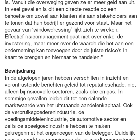
is. Vanuit die overweging geven ze er meer geld aan uit.
In veel gevallen is dit een directe reactie op een
behoefte om zowel aan klanten als aan stakeholders aan
te tonen dat hun bedrijf er gezond voor staat. Maar het
gevaar van ‘windowdressing’ lijkt zich te wreken.
Effectief risicomanagement gaat niet over enkel de
investering, maar meer over de waarde die het aan een
onderneming kan toevoegen door de juiste risico's in
kaart te brengen en hiernaar te handelen."
Bewijsdrang
In de afgelopen jaren hebben verschillen in inzicht en
verontrustende berichten geleid tot reputatieschade, niet
alleen bij risicovolle sectoren, zoals olie en gas. In
sommige gevallen leidde dit tot een dalende
marktwaarde van het uitstaande aandelenkapitaal. Ook
de verbruiksgoederenindustrie, de
voedingsmiddelenindustrie, de automotive sector en
zelfs de speelgoedindustrie hebben te maken
gekregenmet het ongenoegen van de belegger. Duidelijk
naar de markt communiceren dat er wordt geïnvesteerd