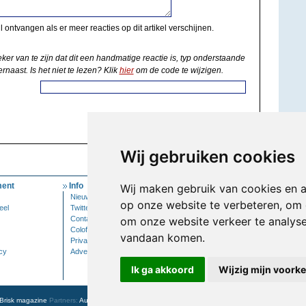
il ontvangen als er meer reacties op dit artikel verschijnen.
eker van te zijn dat dit een handmatige reactie is, typ onderstaande
rnaast. Is het niet te lezen? Klik
hier
om de code te wijzigen.
Wij gebruiken cookies
ent
Info
Mijn Account
Wij maken gebruik van cookies en 
Nieuwsbrief
Inloggen
op onze website te verbeteren, om 
eel
Twitter
Contact
om onze website verkeer te analys
Colofon
vandaan komen.
Privacy
cy
Adverteren
Ik ga akkoord
Wijzig mijn voork
Brisk magazine
Partners:
Autowereld.com
|
Personeelsnet
| ABM Financial News