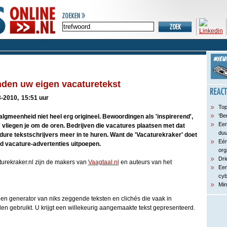
onden uw eigen vacaturetekst
-2010,
15:51 uur
Top
‘Be
 algmeenheid niet heel erg origineel. Bewoordingen als 'inspirerend',
Een
' vliegen je om de oren. Bedrijven die vacatures plaatsen met dat
du
dure tekstschrijvers meer in te huren. Want de 'Vacaturekraker' doet
Eén
rd vacature-advertenties uitpoepen.
org
Dri
turekraker.nl zijn de makers van
Vaagtaal.nl
en auteurs van het
Een
cyb
Min
 een generator van niks zeggende teksten en clichés die vaak in
n gebruikt. U krijgt een willekeurig aangemaakte tekst gepresenteerd.