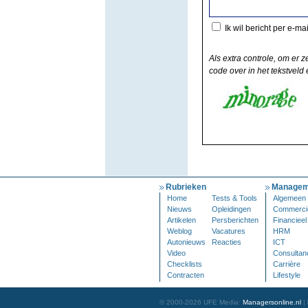
Ik wil bericht per e-ma
Als extra controle, om er z
code over in het tekstveld e
Rubrieken
Managem
Home
Tests & Tools
Algemeen
Nieuws
Opleidingen
Commerci
Artikelen
Persberichten
Financieel
Weblog
Vacatures
HRM
Autonieuws
Reacties
ICT
Video
Consultan
Checklists
Carrière
Contracten
Lifestyle
© 2000-2026 UFE Media:
Managersonline.nl
|