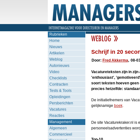
Rubrieken
Home
Nieuws
Schrijf in 20 sec
Artikelen
Weblog
Door:
Fred Akkerma
,
08-03
Autonieuws
Video
Vacatureteksten zijn in zijn
'enthousiast', 'gemotiveerd
Checklists
soort teksten hoeven geen 
Contracten
precies hetzelfde: standaa
Tests & Tools
Opleidingen
De initiatiefnemers van Vaca
Persberichten
gelijknamige
boek
.
Vacatures
Reacties
Management
De site Vacaturekraker.nl is
Algemeen
personeelsadvertenties worde
Commercieel
Top-10