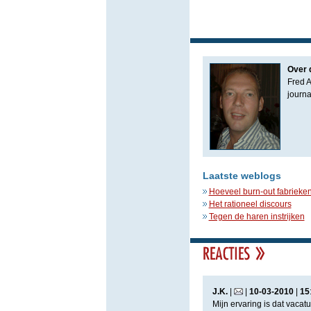
Over 
Fred A
journa
Laatste weblogs
Hoeveel burn-out fabrieken
Het rationeel discours
Tegen de haren instrijken
J.K.
|
|
10
-
03
-
2010
|
15
Mijn ervaring is dat vaca