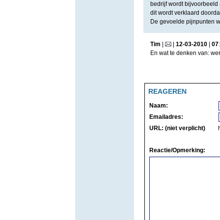
bedrijf wordt bijvoorbeel
dit wordt verklaard doorda
De gevoelde pijnpunten wo
Tim
|
|
12
-
03
-
2010
|
07
:
En wat te denken van: wer
REAGEREN
Naam:
Emailadres:
URL: (niet verplicht)
Reactie/Opmerking: