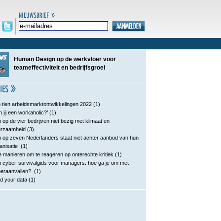
Human Design op de werkvloer voor
teameffectiviteit en bedrijfsgroei
 tien arbeidsmarktontwikkelingen 2022
(1)
n jij een workaholic?’
(1)
 op de vier bedrijven niet bezig met klimaat en
urzaamheid
(3)
 op zeven Nederlanders staat niet achter aanbod van hun
anisatie
(1)
e manieren om te reageren op onterechte kritiek
(1)
 cyber-survivalgids voor managers: hoe ga je om met
eraanvallen?
(1)
d your data
(1)