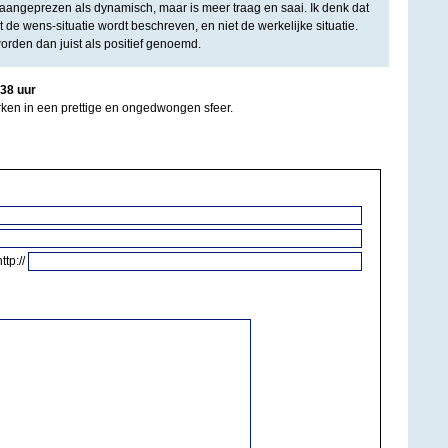
d aangeprezen als dynamisch, maar is meer traag en saai. Ik denk dat
t de wens-situatie wordt beschreven, en niet de werkelijke situatie.
rden dan juist als positief genoemd.
38
uur
ken in een prettige en ongedwongen sfeer.
http://