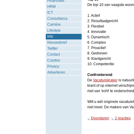
Financieel
De top-10 van vaagste woorden
HRM
ICT
1. Actief
Consultancy
2. Resultaatgericht
Carrière
3. Flexibel
Lifestyle
4. Innovatie
Info
5. Dynamisch
Nieuwsbrief
6. Complex
7. Proactief
Twitter
8. Gedreven
Contact
9. Klantgericht
Colofon
10. Competentie
Privacy
Adverteren
Confronterend
De
Vacaturekraker
is natuurl
krant of op internet verschijn
niet van 'echt' te onderschei
Wilt u wél originele vacatur
niet moet. De makers van Vaa
Doorsturen
2 reacties