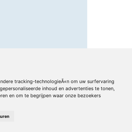
andere tracking-technologieÃ«n om uw surfervaring
gepersonaliseerde inhoud en advertenties te tonen,
eren en om te begrijpen waar onze bezoekers
euren