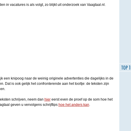
 in vacatures is als volgt, zo blijkt uit onderzoek van Vaagtaal.nl.
ijk een knipoog naar de weinig originele advertenties die dagelijks in de
en. Dat is ook gelijk het confronterende aan het tooltje: de teksten zijn
den.
eteksten schrijven, neem dan
hier
eerst even de proef op de som hoe het
gtaal geven u vervolgens schrijftips
hoe het anders kan
.