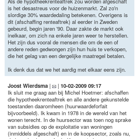
Als de hypotheekrenteaftrek zou worden afgeschaft
is het desastreus voor de huizenmarkt. Zal zo'n
slordige 30% waardedaling betekenen. Overigens is
dit (afschaffing renteaftrek) al eerder in Zweden
gebeurd, begin jaren '90. Daar zakte de markt ook
inelkaar, om zich na enkele jaren weer te herstellen.
Het zijn dus vooral de mensen die om de een of
andere reden gedwongen zijn hun huis te verkopen,
die het gelag van een dergelijke maatregel betalen.
Ik denk dus dat we het aardig met elkaar eens zijn.
|
|
Joost Wierdsma
10-02-2009 09:17
Ik sluit me graag aan bij Michel Hoetmer: afschaffen
die hypotheekrenteaftrek en alle andere gekunstelde
toestanden daaromheen (huurwaardeforfait
bijvoorbeeld). Ik kwam in 1978 in de wereld van het
wonen terecht. In de huursector was toen nog sprake
van subsidies op de exploitatie van woningen
(inmiddels afgeschaft) en in de koopsector, zoals nu,