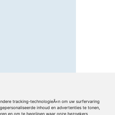
andere tracking-technologieÃ«n om uw surfervaring
gepersonaliseerde inhoud en advertenties te tonen,
eren en om te begrijpen waar onze bezoekers