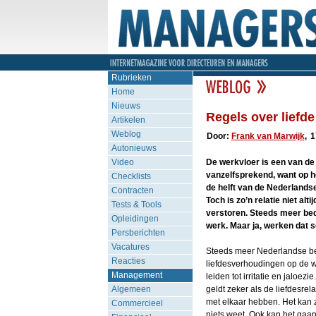
Rubrieken
Home
Nieuws
Regels over liefd
Artikelen
Weblog
Door:
Frank van Marwijk
,
1
Autonieuws
Video
De werkvloer is een van de 
vanzelfsprekend, want op he
Checklists
de helft van de Nederland
Contracten
Toch is zo’n relatie niet al
Tests & Tools
verstoren. Steeds meer bedr
Opleidingen
werk. Maar ja, werken dat s
Persberichten
Vacatures
Steeds meer Nederlandse be
Reacties
liefdesverhoudingen op de we
Management
leiden tot irritatie en jaloe
Algemeen
geldt zeker als de liefdesre
met elkaar hebben. Het kan z
Commercieel
niets weet. Ook kan het gaa