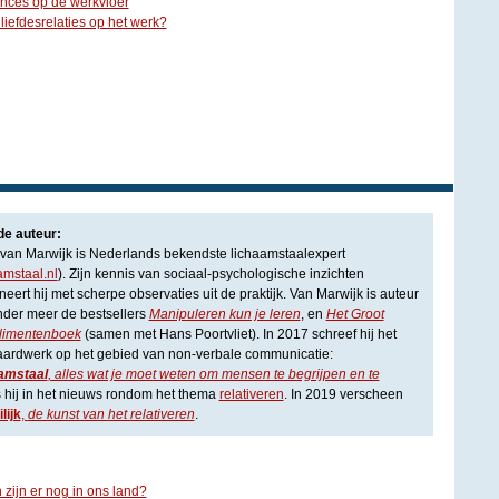
nces op de werkvloer
iefdesrelaties op het werk?
de auteur:
van Marwijk is Nederlands bekendste lichaamstaalexpert
amstaal.nl
). Zijn kennis van sociaal-psychologische inzichten
eert hij met scherpe observaties uit de praktijk. Van Marwijk is auteur
nder meer de bestsellers
Manipuleren kun je leren
, en
Het Groot
imentenboek
(samen met Hans Poortvliet). In 2017 schreef hij het
aardwerk op het gebied van non-verbale communicatie:
amstaal
, alles wat je moet weten om mensen te begrijpen en te
is hij in het nieuws rondom het thema
relativeren
. In 2019 verscheen
lijk
,
de kunst van het relativeren
.
 zijn er nog in ons land?