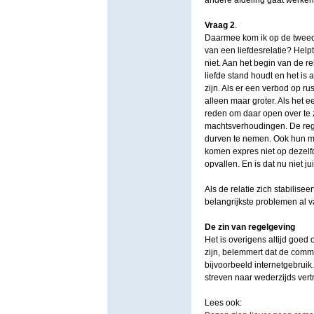
andere afdeling gaat werken.
Vraag 2
.
Daarmee kom ik op de tweede
van een liefdesrelatie? Help
niet. Aan het begin van de re
liefde stand houdt en het is
zijn. Als er een verbod op ru
alleen maar groter. Als het e
reden om daar open over te z
machtsverhoudingen. De rege
durven te nemen. Ook hun mee
komen expres niet op dezelfd
opvallen. En is dat nu niet 
Als de relatie zich stabilisee
belangrijkste problemen al 
De zin van regelgeving
Het is overigens altijd goed o
zijn, belemmert dat de commu
bijvoorbeeld internetgebruik
streven naar wederzijds ve
Lees ook: