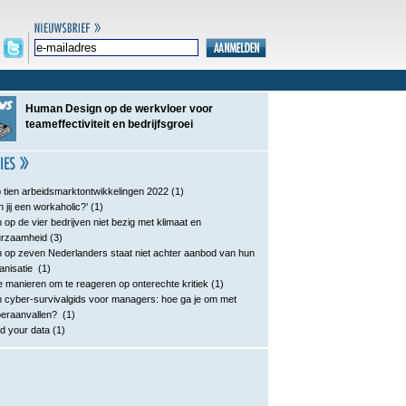
Human Design op de werkvloer voor
teameffectiviteit en bedrijfsgroei
 tien arbeidsmarktontwikkelingen 2022
(1)
n jij een workaholic?’
(1)
 op de vier bedrijven niet bezig met klimaat en
urzaamheid
(3)
 op zeven Nederlanders staat niet achter aanbod van hun
anisatie
(1)
e manieren om te reageren op onterechte kritiek
(1)
 cyber-survivalgids voor managers: hoe ga je om met
eraanvallen?
(1)
d your data
(1)