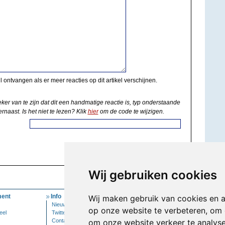
il ontvangen als er meer reacties op dit artikel verschijnen.
eker van te zijn dat dit een handmatige reactie is, typ onderstaande
rnaast. Is het niet te lezen? Klik
hier
om de code te wijzigen.
Wij gebruiken cookies
ent
Info
Mijn Account
Wij maken gebruik van cookies en 
Nieuwsbrief
Inloggen
op onze website te verbeteren, om 
eel
Twitter
Contact
om onze website verkeer te analys