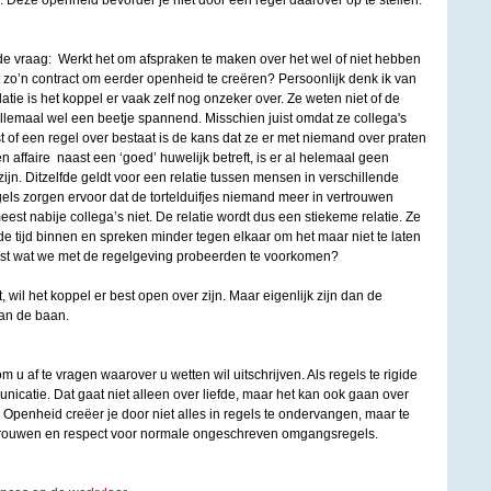
 Deze openheid bevorder je niet door een regel daarover op te stellen.
 vraag: Werkt het om afspraken te maken over het wel of niet hebben
t zo’n contract om eerder openheid te creëren? Persoonlijk denk ik van
latie is het koppel er vaak zelf nog onzeker over. Ze weten niet of de
 allemaal wel een beetje spannend. Misschien juist omdat ze collega's
st of een regel over bestaat is de kans dat ze er met niemand over praten
en affaire naast een ‘goed’ huwelijk betreft, is er al helemaal geen
ijn. Ditzelfde geldt voor een relatie tussen mensen in verschillende
ls zorgen ervoor dat de tortelduifjes niemand meer in vertrouwen
st nabije collega’s niet. De relatie wordt dus een stiekeme relatie. Ze
e tijd binnen en spreken minder tegen elkaar om het maar niet te laten
juist wat we met de regelgeving probeerden te voorkomen?
rt, wil het koppel er best open over zijn. Maar eigenlijk zijn dan de
van de baan.
m u af te vragen waarover u wetten wil uitschrijven. Als regels te rigide
nicatie. Dat gaat niet alleen over liefde, maar het kan ook gaan over
. Openheid creëer je door niet alles in regels te ondervangen, maar te
rtrouwen en respect voor normale ongeschreven omgangsregels.