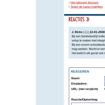
Het rationeel discours
Tegen de haren instrijken
J. Ricks
|
|
22
-
01
-
2008
Bij een familiebedrijf ontk
volop te maken met integri
Bij een enorm schoolbestu
mag werken. Mocht er een
Het wekt in elk geval ook
REAGEREN
Naam:
Emailadres:
URL: (niet verplicht)
Reactie/Opmerking: