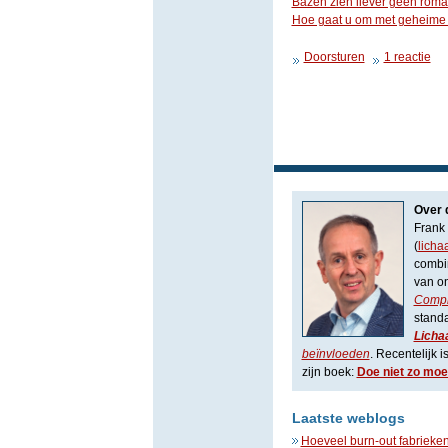
Bazen zien liever geen roma
Hoe gaat u om met geheime l
Doorsturen
1 reactie
Over 
Frank 
(
licha
combin
van o
Compl
stand
Licha
beïnvloeden
. Recentelijk 
zijn boek:
Doe niet zo moei
Laatste weblogs
Hoeveel burn-out fabrieken