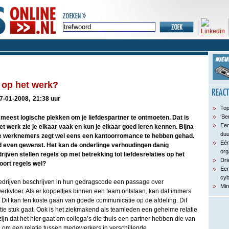
e op het werk?
7-01-2008,
21:38 uur
Top
‘Be
meest logische plekken om je liefdespartner te ontmoeten. Dat is
Een
t werk zie je elkaar vaak en kun je elkaar goed leren kennen. Bijna
du
se werknemers zegt wel eens een kantoorromance te hebben gehad.
Eén
tijd even gewenst. Het kan de onderlinge verhoudingen danig
org
ijven stellen regels op met betrekking tot liefdesrelaties op het
Dri
oort regels wel?
Een
cyb
drijven beschrijven in hun gedragscode een passage over
Min
rkvloer. Als er koppeltjes binnen een team ontstaan, kan dat immers
zie. Dit kan ten koste gaan van goede communicatie op de afdeling. Dit
latie stuk gaat. Ook is het ziekmakend als teamleden een geheime relatie
ijn dat het hier gaat om collega’s die thuis een partner hebben die van
n om een relatie tussen medewerkers in verschillende