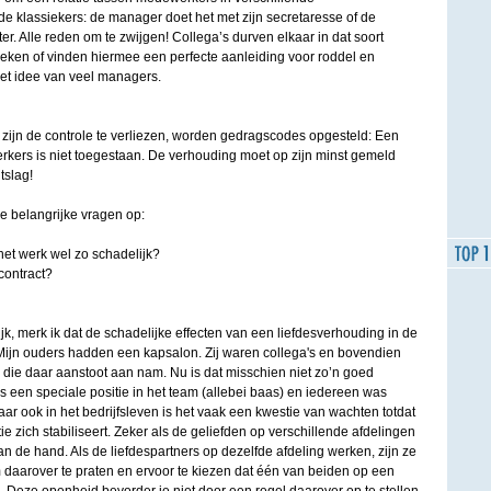
e klassiekers: de manager doet het met zijn secretaresse of de
r. Alle reden om te zwijgen! Collega’s durven elkaar in dat soort
preken of vinden hiermee een perfecte aanleiding voor roddel en
 het idee van veel managers.
jn de controle te verliezen, worden gedragscodes opgesteld: Een
rkers is niet toegestaan. De verhouding moet op zijn minst gemeld
tslag!
 belangrijke vragen op:
 het werk wel zo schadelijk?
 contract?
ijk, merk ik dat de schadelijke effecten van een liefdesverhouding in de
 Mijn ouders hadden een kapsalon. Zij waren collega's en bovendien
die daar aanstoot aan nam. Nu is dat misschien niet zo’n goed
 een speciale positie in het team (allebei baas) en iedereen was
aar ook in het bedrijfsleven is het vaak een kwestie van wachten totdat
tie zich stabiliseert. Zeker als de geliefden op verschillende afdelingen
an de hand. Als de liefdespartners op dezelfde afdeling werken, zijn ze
 daarover te praten en ervoor te kiezen dat één van beiden op een