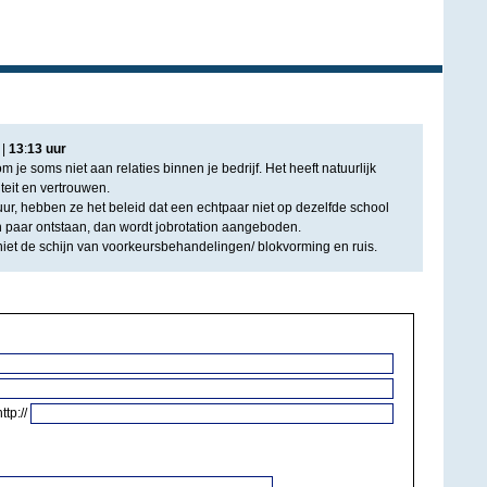
|
13
:
13
uur
om je soms niet aan relaties binnen je bedrijf. Het heeft natuurlijk
teit en vertrouwen.
ur, hebben ze het beleid dat een echtpaar niet op dezelfde school
 paar ontstaan, dan wordt jobrotation aangeboden.
 niet de schijn van voorkeursbehandelingen/ blokvorming en ruis.
http://