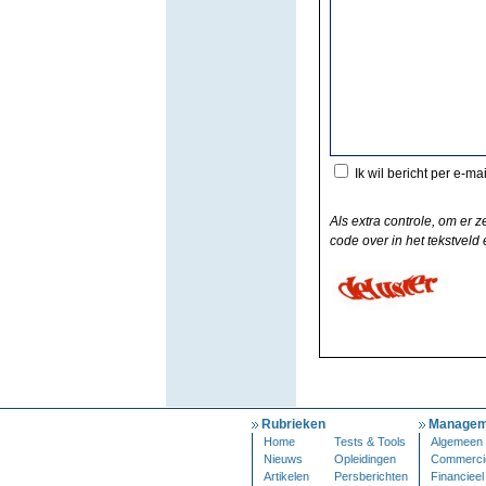
Ik wil bericht per e-ma
Als extra controle, om er z
code over in het tekstveld e
Rubrieken
Managem
Home
Tests & Tools
Algemeen
Nieuws
Opleidingen
Commerci
Artikelen
Persberichten
Financieel