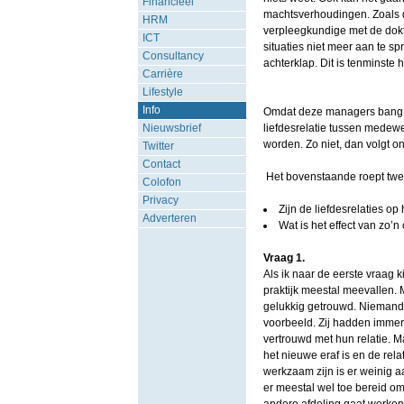
Financieel
machtsverhoudingen. Zoals d
HRM
verpleegkundige met de dokte
ICT
situaties niet meer aan te s
Consultancy
achterklap. Dit is tenminste
Carrière
Lifestyle
Info
Omdat deze managers bang zi
Nieuwsbrief
liefdesrelatie tussen medewe
worden. Zo niet, dan volgt on
Twitter
Contact
Het bovenstaande roept twee
Colofon
Privacy
Zijn de liefdesrelaties op
Adverteren
Wat is het effect van zo’n
Vraag 1.
Als ik naar de eerste vraag k
praktijk meestal meevallen.
gelukkig getrouwd. Niemand 
voorbeeld. Zij hadden immers
vertrouwd met hun relatie. M
het nieuwe eraf is en de rela
werkzaam zijn is er weinig a
er meestal wel toe bereid om