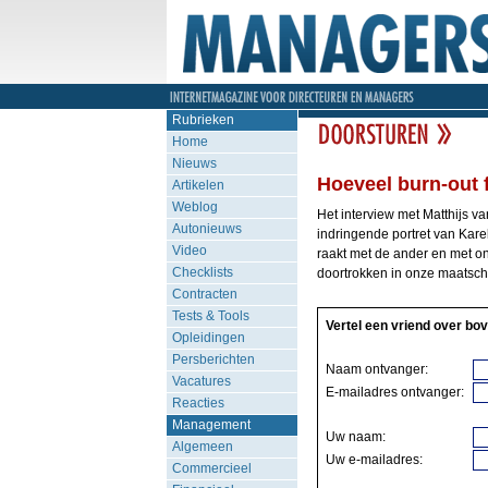
Rubrieken
Home
Nieuws
Hoeveel burn-out f
Artikelen
Weblog
Het interview met Matthijs 
Autonieuws
indringende portret van Kare
Video
raakt met de ander en met on
Checklists
doortrokken in onze maatsch
Contracten
Tests & Tools
Vertel een vriend over bov
Opleidingen
Persberichten
Naam ontvanger:
Vacatures
E-mailadres ontvanger:
Reacties
Management
Uw naam:
Algemeen
Uw e-mailadres:
Commercieel