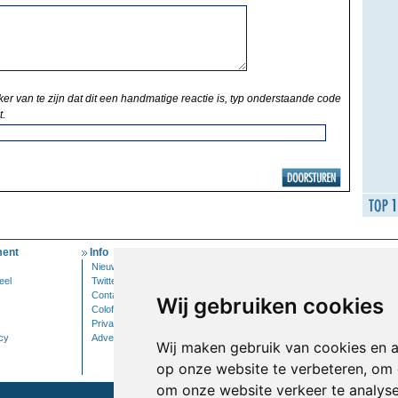
ker van te zijn dat dit een handmatige reactie is, typ onderstaande code
t.
ent
Info
Mijn Account
Nieuwsbrief
Inloggen
eel
Twitter
Contact
Wij gebruiken cookies
Colofon
Privacy
cy
Adverteren
Wij maken gebruik van cookies en 
op onze website te verbeteren, om 
om onze website verkeer te analys