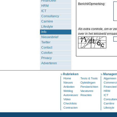
Financieel
Bericht/Opmerking:
HRM
ICT
Consultancy
Carrière
Lifestyle
Als extra controle, om er ze
Info
over in het tekstveld ernaas
Nieuwsbrief
Twitter
Contact
Colofon
Privacy
Adverteren
Rubrieken
Managem
Home
Tests & Tools
Algemeen
Nieuws
Opleidingen
Commerci
Artikelen
Persberichten
Financieel
Weblog
Vacatures
HRM
Autonieuws
Reacties
ICT
Video
Consultan
Checklists
Carrière
Contracten
Lifestyle