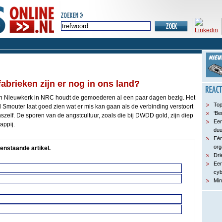
abrieken zijn er nog in ons land?
van Nieuwkerk in NRC houdt de gemoederen al een paar dagen bezig. Het
Top
l Smouter laat goed zien wat er mis kan gaan als de verbinding verstoort
‘Be
szelf. De sporen van de angstcultuur, zoals die bij DWDD gold, zijn diep
Een
appij.
du
Eén
org
enstaande artikel.
Dri
Een
cyb
Min