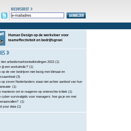
Human Design op de werkvloer voor
teameffectiviteit en bedrijfsgroei
 tien arbeidsmarktontwikkelingen 2022
(1)
n jij een workaholic?’
(1)
 op de vier bedrijven niet bezig met klimaat en
urzaamheid
(3)
 op zeven Nederlanders staat niet achter aanbod van hun
anisatie
(1)
e manieren om te reageren op onterechte kritiek
(1)
 cyber-survivalgids voor managers: hoe ga je om met
eraanvallen?
(1)
d your data
(1)