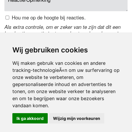
Hou me op de hoogte bij reacties.
Als extra controle, om er zeker van te zijn dat dit een
handmatige reactie is, typ onderstaande code over in
het tekstveld ernaast. Is het niet te lezen? Klik
hier
om
de code te wijzigen.
Wij gebruiken cookies
Wij maken gebruik van cookies en andere
tracking-technologieÃ«n om uw surfervaring op
onze website te verbeteren, om
gepersonaliseerde inhoud en advertenties te
tonen, om onze website verkeer te analyseren
en om te begrijpen waar onze bezoekers
Inloggen
vandaan komen.
Ik ga akkoord
Wijzig mijn voorkeuren
© 2000-2026 UFE Media:
Managersonline.nl
|
Brisk magazine
Partners:
Autowereld.com
|
Personeelsnet
| ABM Financial News