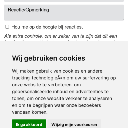
Hou me op de hoogte bij reacties.
Als extra controle, om er zeker van te zijn dat dit een
handmatige reactie is, typ onderstaande code over in
het tekstveld ernaast. Is het niet te lezen? Klik
hier
om
de code te wijzigen.
Wij gebruiken cookies
Wij maken gebruik van cookies en andere
tracking-technologieÃ«n om uw surfervaring op
onze website te verbeteren, om
gepersonaliseerde inhoud en advertenties te
tonen, om onze website verkeer te analyseren
en om te begrijpen waar onze bezoekers
Inloggen
vandaan komen.
Ik ga akkoord
Wijzig mijn voorkeuren
© 2000-2026 UFE Media:
Managersonline.nl
|
Brisk magazine