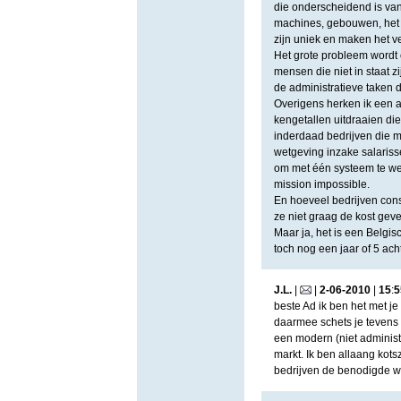
die onderscheidend is van
machines, gebouwen, het i
zijn uniek en maken het ve
Het grote probleem word
mensen die niet in staat z
de administratieve taken 
Overigens herken ik een aa
kengetallen uitdraaien die
inderdaad bedrijven die m
wetgeving inzake salarisse
om met één systeem te we
mission impossible.
En hoeveel bedrijven cons
ze niet graag de kost geve
Maar ja, het is een Belgis
toch nog een jaar of 5 ac
J.L.
|
|
2
-
06
-
2010
|
15
:
5
beste Ad ik ben het met je
daarmee schets je tevens 
een modern (niet adminis
markt. Ik ben allaang kots
bedrijven de benodigde wi