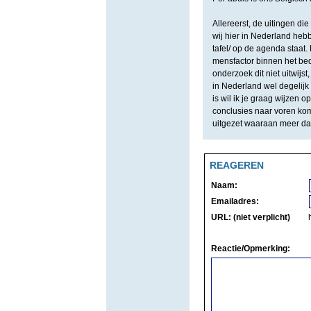
Allereerst, de uitingen die
wij hier in Nederland hebb
tafel/ op de agenda staat. 
mensfactor binnen het bedr
onderzoek dit niet uitwijst
in Nederland wel degelijk
is wil ik je graag wijzen 
conclusies naar voren ko
uitgezet waaraan meer d
REAGEREN
Naam:
Emailadres:
URL: (niet verplicht)
Reactie/Opmerking: