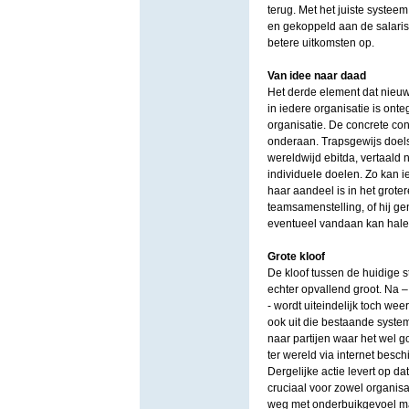
terug. Met het juiste systeem
en gekoppeld aan de salaris
betere uitkomsten op.
Van idee naar daad
Het derde element dat nieuwe
in iedere organisatie is ont
organisatie. De concrete co
onderaan. Trapsgewijs doelst
wereldwijd ebitda, vertaald 
individuele doelen. Zo kan 
haar aandeel is in het grote
teamsamenstelling, of hij ge
eventueel vandaan kan halen
Grote kloof
De kloof tussen de huidige 
echter opvallend groot. Na –
- wordt uiteindelijk toch weer
ook uit die bestaande syste
naar partijen waar het wel 
ter wereld via internet besch
Dergelijke actie levert op d
cruciaal voor zowel organisa
weg met onderbuikgevoel m