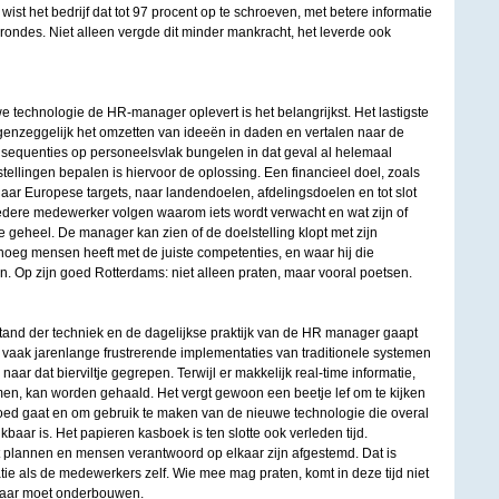
 wist het bedrijf dat tot 97 procent op te schroeven, met betere informatie
rondes. Niet alleen vergde dit minder mankracht, het leverde ook
 technologie de HR-manager oplevert is het belangrijkst. Het lastigste
egenzeggelijk het omzetten van ideeën in daden en vertalen naar de
nsequenties op personeelsvlak bungelen in dat geval al helemaal
ellingen bepalen is hiervoor de oplossing. Een financieel doel, zoals
naar Europese targets, naar landendoelen, afdelingsdoelen en tot slot
iedere medewerker volgen waarom iets wordt verwacht en wat zijn of
re geheel. De manager kan zien of de doelstelling klopt met zijn
noeg mensen heeft met de juiste competenties, en waar hij die
. Op zijn goed Rotterdams: niet alleen praten, maar vooral poetsen.
stand der techniek en de dagelijkse praktijk van de HR manager gaapt
 vaak jarenlange frustrerende implementaties van traditionele systemen
 naar dat bierviltje gegrepen. Terwijl er makkelijk real-time informatie,
men, kan worden gehaald. Het vergt gewoon een beetje lef om te kijken
goed gaat en om gebruik te maken van de nieuwe technologie die overal
ikbaar is. Het papieren kasboek is ten slotte ook verleden tijd.
at plannen en mensen verantwoord op elkaar zijn afgestemd. Dat is
tie als de medewerkers zelf. Wie mee mag praten, komt in deze tijd niet
aar moet onderbouwen.