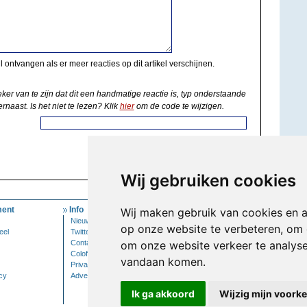
il ontvangen als er meer reacties op dit artikel verschijnen.
eker van te zijn dat dit een handmatige reactie is, typ onderstaande
rnaast. Is het niet te lezen? Klik
hier
om de code te wijzigen.
Wij gebruiken cookies
ent
Info
Mijn Account
Wij maken gebruik van cookies en 
Nieuwsbrief
Inloggen
op onze website te verbeteren, om 
eel
Twitter
Contact
om onze website verkeer te analys
Colofon
vandaan komen.
Privacy
cy
Adverteren
Ik ga akkoord
Wijzig mijn voork