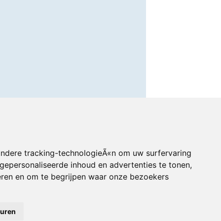
andere tracking-technologieÃ«n om uw surfervaring
gepersonaliseerde inhoud en advertenties te tonen,
eren en om te begrijpen waar onze bezoekers
euren