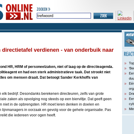
directietafel verdienen - van onderbuik naar
Top
stond HR, HRM of personeelzaken, niet of laag op de directieagenda.
‘Be
litieagent en had een sterk administratieve taak. Dat strookt niet
Een
lles om mensen draait. Dat betoogt Sander Kerkhoffs van
du
Eén
org
 elk bedrijf. Desondanks berekenen directeuren, zelfs van grote
Dri
ciale zaken als opvolging nog steeds op een bierviltje. Dat geeft geen
Een
cyb
 en niet in de opbrengsten. HR moet leren denken in doelen en
Min
n lijnmanagers in oorzaak en gevolg voor de gehele organisatie. Pas
reikt die iedereen voor ogen heeft.