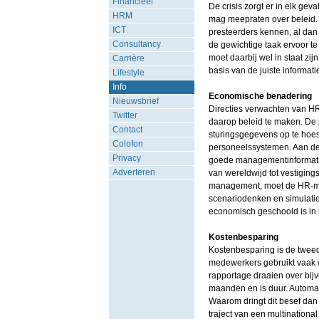
Financieel
De crisis zorgt er in elk geva
HRM
mag meepraten over beleid. I
ICT
presteerders kennen, al dan 
Consultancy
de gewichtige taak ervoor t
moet daarbij wel in staat zi
Carrière
basis van de juiste informa
Lifestyle
Info
Economische benadering
Nieuwsbrief
Directies verwachten van HR,
Twitter
daarop beleid te maken. De p
Contact
sturingsgegevens op te hoest
Colofon
personeelssystemen. Aan de 
Privacy
goede managementinformatie 
Adverteren
van wereldwijd tot vestigin
management, moet de HR-man
scenariodenken en simulaties
economisch geschoold is in 
Kostenbesparing
Kostenbesparing is de tweed
medewerkers gebruikt vaak 
rapportage draaien over bij
maanden en is duur. Automati
Waarom dringt dit besef da
traject van een multinationa