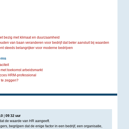
iet bezig met klimaat en duurzaamheid
ouden van baan veranderen voor bedrijf dat beter aansluit bij waarden
steeds belangrijker voor moderne bedrijven
ems
citeit
 met toekomst arbeidsmarkt
ucces HRM-professional
ts te zeggen?
10
|
09
:
32
uur
l dat de waarde van HR aangeeft.
ers, begrijpen dat de enige factor in een bedrijf, een organisatie,