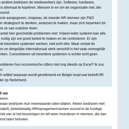
 andere bedrijven de medewerkers zijn. Software, hardware,
s allemaal te kopiëren. Mensen in en om de organisatie niet, die
rschil.
t ook aangegeven, chapeau, de meeste HR mensen zijn P&O
ijn strategisch te denken, analyses te maken, maar zich beperken tot
die ze van oudsher doen.
ntal hier geschetste problemen niet. Vrijwel ieder systeem kan alle
 nodig zijn om goed beleid te maken en de controleren. Er zijn
et meerdere systemen werken, niet echt slim. Maar omdat de
n en dergelijke internationaal sterk verschilt is het vaak onmogelijk
rken. Consolideren uit meerdere systemen is echter echt geen
olideren hun economische cijfers niet nog steeds op Excel? Ik zou
n.
ch artikel waaraan wordt gerefereerd en Belgie loopt wat betreft HR
hter op Nederland.
5
uur
 eens.
waar bedrijven hun meerwaarde laten blijken. Alleen bedrijven met
tratief), beleidsmatig HRmanagement komen vooruit in de huidige
ziek van al het bezuinigen en wil weer investeren in mensen, die dan
nst laten behalen.