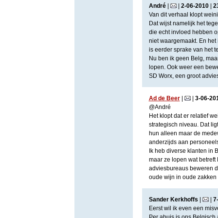
André
|
|
2
-
06
-
2010
|
2
Van dit verhaal klopt wei
Dat wijst namelijk het teg
die echt invloed hebben o
niet waargemaakt. En het i
is eerder sprake van het 
Nu ben ik geen Belg, maar 
lopen. Ook weer een bewe
SD Worx, een groot advies
Ad de Beer
|
|
3
-
06
-
20
@André
Het klopt dat er relatief
strategisch niveau. Dat lig
hun alleen maar de medew
anderzijds aan personeels
Ik heb diverse klanten in 
maar ze lopen wat betreft
adviesbureaus beweren daa
oude wijn in oude zakken 
Sander Kerkhoffs
|
|
7
Eerst wil ik even een misv
Per abuis is ons Belgisch 