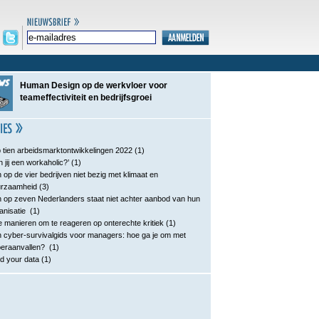
Human Design op de werkvloer voor
teameffectiviteit en bedrijfsgroei
 tien arbeidsmarktontwikkelingen 2022
(1)
n jij een workaholic?’
(1)
 op de vier bedrijven niet bezig met klimaat en
urzaamheid
(3)
 op zeven Nederlanders staat niet achter aanbod van hun
anisatie
(1)
e manieren om te reageren op onterechte kritiek
(1)
 cyber-survivalgids voor managers: hoe ga je om met
eraanvallen?
(1)
d your data
(1)