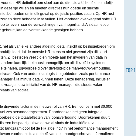
l voor dat HR definitief een stoel aan de directietafel heeft en eindelijk
n deze tijd willen en moeten directies hun goede en slechte
niet behouden en in elk geval op de juiste posities zetten. Op HR rust
e zorgen deze behoefte in te vullen. Het voorheen overwegend softe HR
jn op te leven naar de verwachtingen van hogerhand. Als dat niet op
tie gebeurt, kan dat verstrekkende gevolgen hebben.
 net als van elke andere afdeling, detailinzicht op beslisgebieden om
raktijk leert dat de meeste HR-mensen niet gewend zijn dit soort
en. Zij besteden veel tijd en moeite aan het invoeren van data in
andere kant lijkt het haast onmogelijk om uit diezelfde systemen
te halen. Bijvoorbeeld over diversiteit: de man-vrouw-verhouding,
gsniveau. Ook van andere strategische gebieden, zoals performance
ager á la minute data kunnen tonen. Deze benadering, inclusief
, vraagt nieuw initiatief van de HR-manager, die steeds vaker
plaats van sociaal.
e drijvende factor in de nieuwe rol van HR. Een concern met 30.000
wel zes personeelssystemen. Daardoor kan het geen integrale
voorbeeld de totaaleffecten van loonsverhoging. Doorrekenen duurt
seren bespaart, dat weten we al sinds de industriële revolutie.
n zo langzaam door tot de HR afdeling? In het performance management
l kwam voorheen circa de helft van de – handgeschreven - formulieren