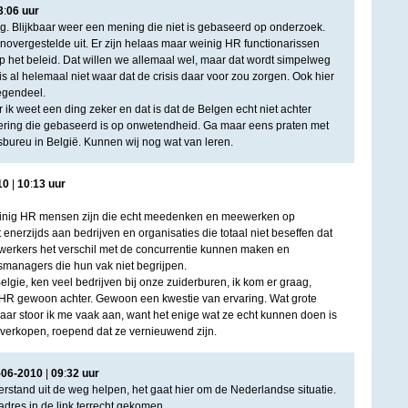
3
:
06
uur
nig. Blijkbaar weer een mening die niet is gebaseerd op onderzoek.
enovergestelde uit. Er zijn helaas maar weinig HR functionarissen
p het beleid. Dat willen we allemaal wel, maar dat wordt simpelweg
s al helemaal niet waar dat de crisis daar voor zou zorgen. Ook hier
tegendeel.
ik weet een ding zeker en dat is dat de Belgen echt niet achter
ring die gebaseerd is op onwetendheid. Ga maar eens praten met
bureu in België. Kunnen wij nog wat van leren.
10
|
10
:
13
uur
 weinig HR mensen zijn die echt meedenken en meewerken op
t enerzijds aan bedrijven en organisaties die totaal niet beseffen dat
erkers het verschil met de concurrentie kunnen maken en
managers die hun vak niet begrijpen.
Belgie, ken veel bedrijven bij onze zuiderburen, ik kom er graag,
 HR gewoon achter. Gewoon een kwestie van ervaring. Wat grote
r stoor ik me vaak aan, want het enige wat ze echt kunnen doen is
verkopen, roepend dat ze vernieuwend zijn.
-
06
-
2010
|
09
:
32
uur
erstand uit de weg helpen, het gaat hier om de Nederlandse situatie.
adres in de link terrecht gekomen.