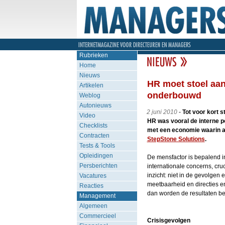
Rubrieken
Home
Nieuws
HR moet stoel aan 
Artikelen
onderbouwd
Weblog
Autonieuws
2 juni 2010
-
Tot voor kort 
Video
HR was vooral de interne po
Checklists
met een economie waarin a
Contracten
StepStone Solutions
.
Tests & Tools
Opleidingen
De mensfactor is bepalend in
Persberichten
internationale concerns, cru
inzicht: niet in de gevolgen
Vacatures
meetbaarheid en directies e
Reacties
dan worden de resultaten be
Management
Algemeen
Commercieel
Crisisgevolgen