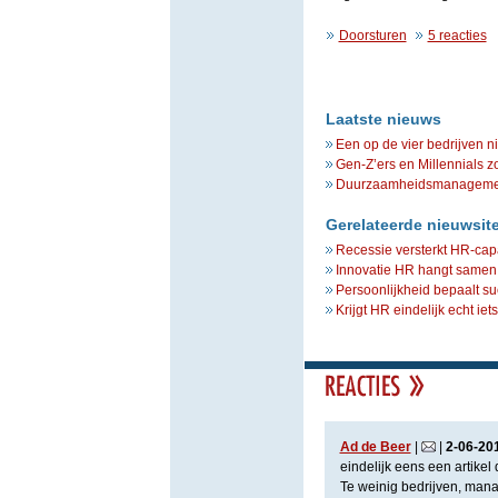
Doorsturen
5 reacties
Laatste nieuws
Een op de vier bedrijven n
Gen-Z’ers en Millennials z
Duurzaamheidsmanagement 
Gerelateerde nieuwsit
Recessie versterkt HR-capa
Innovatie HR hangt samen
Persoonlijkheid bepaalt s
Krijgt HR eindelijk echt ie
Ad de Beer
|
|
2
-
06
-
20
eindelijk eens een artike
Te weinig bedrijven, manag