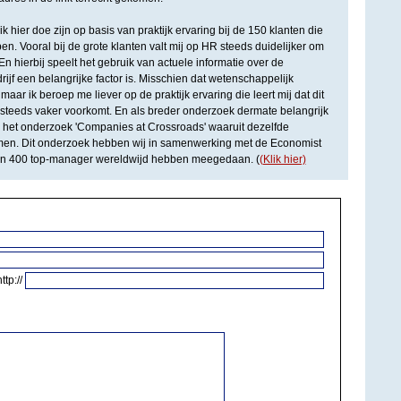
 ik hier doe zijn op basis van praktijk ervaring bij de 150 klanten die
en. Vooral bij de grote klanten valt mij op HR steeds duidelijker om
En hierbij speelt het gebruik van actuele informatie over de
ijf een belangrijke factor is. Misschien dat wetenschappelijk
, maar ik beroep me liever op de praktijk ervaring die leert mij dat dit
 steeds vaker voorkomt. En als breder onderzoek dermate belangrijk
op het onderzoek 'Companies at Crossroads' waaruit dezelfde
men. Dit onderzoek hebben wij in samenwerking met de Economist
an 400 top-manager wereldwijd hebben meegedaan. (
(Klik hier)
http://