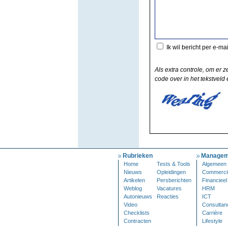
Ik wil bericht per e-ma
Als extra controle, om er z
code over in het tekstveld e
Rubrieken
Managem
Home
Tests & Tools
Algemeen
Nieuws
Opleidingen
Commerci
Artikelen
Persberichten
Financieel
Weblog
Vacatures
HRM
Autonieuws
Reacties
ICT
Video
Consultan
Checklists
Carrière
Contracten
Lifestyle