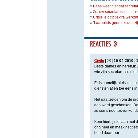
Baas weet niet dat secreta
Zet uw secretaresse in de 
Crisis leidt tot extra werkd
‘Laat crisis geen excuus z
Civile
|
|
15
-
04
-
2010
|
Beste dames en heren,Ik w
wie zijn secretaresse niet 
Er is namelijk niets zo l
diensten af en toe eens in
Het gaat zelden om de groo
aan word geschonken. Dege
ze soms nooit zover kond
Kom hierbij niet aan met 
origineel en maak het pers
houd daardoor.