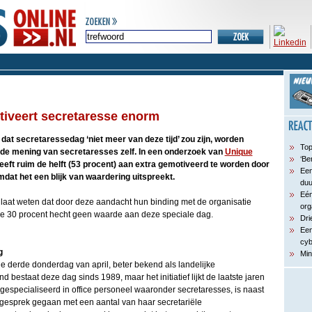
otiveert secretaresse enorm
dat secretaressedag ‘niet meer van deze tijd’ zou zijn, worden
Top
p de mening van secretaresses zelf. In een onderzoek van
Unique
‘Be
eft ruim de helft (53 procent) aan extra gemotiveerd te worden door
Een
mdat het een blijk van waardering uitspreekt.
du
Eén
laat weten dat door deze aandacht hun binding met de organisatie
org
de 30 procent hecht geen waarde aan deze speciale dag.
Dri
Een
cyb
g
Min
e derde donderdag van april, beter bekend als landelijke
 bestaat deze dag sinds 1989, maar het initiatief lijkt de laatste jaren
, gespecialiseerd in office personeel waaronder secretaresses, is naast
 gesprek gegaan met een aantal van haar secretariële