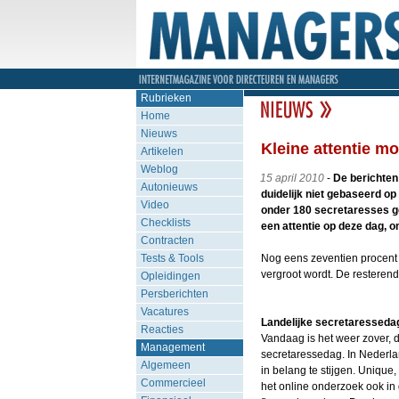
Rubrieken
Home
Nieuws
Kleine attentie m
Artikelen
Weblog
15 april 2010
-
De berichten 
Autonieuws
duidelijk niet gebaseerd o
Video
onder 180 secretaresses ge
Checklists
een attentie op deze dag, o
Contracten
Tests & Tools
Nog eens zeventien procent 
vergroot wordt. De resteren
Opleidingen
Persberichten
Vacatures
Landelijke secretaresseda
Reacties
Vandaag is het weer zover, d
Management
secretaressedag. In Nederland
Algemeen
in belang te stijgen. Unique
Commercieel
het online onderzoek ook in