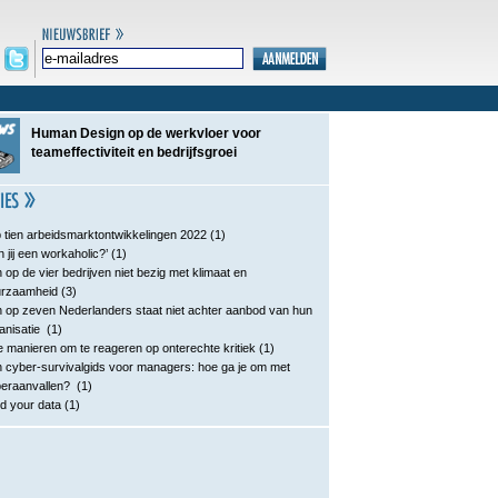
Human Design op de werkvloer voor
teameffectiviteit en bedrijfsgroei
 tien arbeidsmarktontwikkelingen 2022
(1)
n jij een workaholic?’
(1)
 op de vier bedrijven niet bezig met klimaat en
urzaamheid
(3)
 op zeven Nederlanders staat niet achter aanbod van hun
anisatie
(1)
e manieren om te reageren op onterechte kritiek
(1)
 cyber-survivalgids voor managers: hoe ga je om met
eraanvallen?
(1)
d your data
(1)