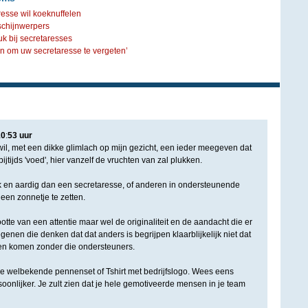
resse wil koeknuffelen
schijnwerpers
ruk bij secretaresses
ijn om uw secretaresse te vergeten’
10
:
53
uur
il, met een dikke glimlach op mijn gezicht, een ieder meegeven dat
bijtijds 'voed', hier vanzelf de vruchten van zal plukken.
euk en aardig dan een secretaresse, of anderen in ondersteunende
 een zonnetje te zetten.
tte van een attentie maar wel de originaliteit en de aandacht die er
nen die denken dat dat anders is begrijpen klaarblijkelijk niet dat
en komen zonder die ondersteuners.
de welbekende pennenset of Tshirt met bedrijfslogo. Wees eens
oonlijker. Je zult zien dat je hele gemotiveerde mensen in je team