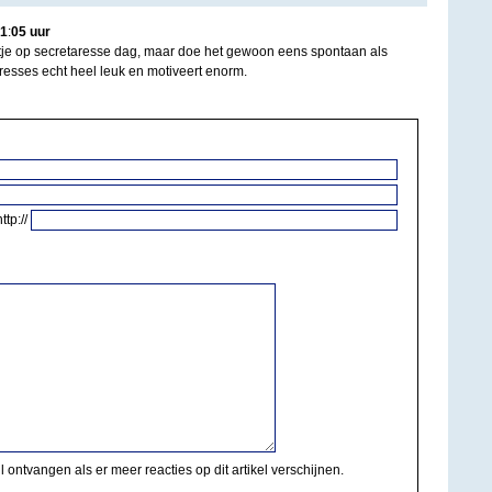
1
:
05
uur
tje op secretaresse dag, maar doe het gewoon eens spontaan als
resses echt heel leuk en motiveert enorm.
http://
il ontvangen als er meer reacties op dit artikel verschijnen.