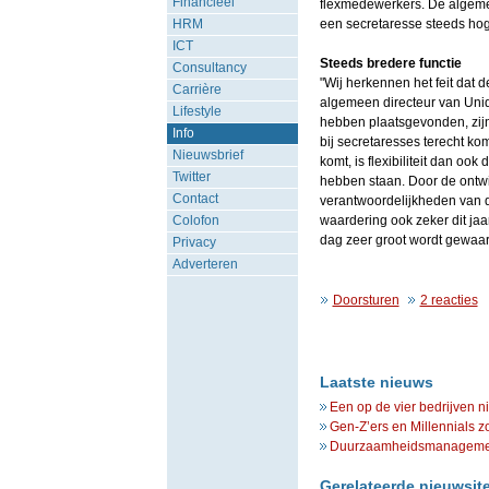
Financieel
flexmedewerkers. De algeme
HRM
een secretaresse steeds hoge
ICT
Steeds bredere functie
Consultancy
"Wij herkennen het feit dat d
Carrière
algemeen directeur van Uniqu
Lifestyle
hebben plaatsgevonden, zijn 
Info
bij secretaresses terecht k
Nieuwsbrief
komt, is flexibiliteit dan o
Twitter
hebben staan. Door de ontwi
Contact
verantwoordelijkheden van d
Colofon
waardering ook zeker dit jaa
dag zeer groot wordt gewaar
Privacy
Adverteren
Doorsturen
2 reacties
Laatste nieuws
Een op de vier bedrijven n
Gen-Z’ers en Millennials z
Duurzaamheidsmanagement 
Gerelateerde nieuwsit