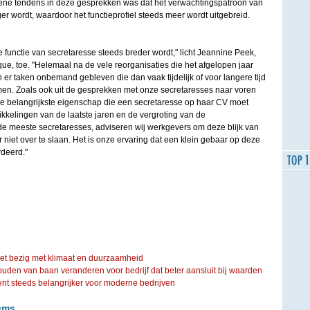
ne tendens in deze gesprekken was dat het verwachtingspatroon van
r wordt, waardoor het functieprofiel steeds meer wordt uitgebreid.
e functie van secretaresse steeds breder wordt," licht Jeannine Peek,
e, toe. "Helemaal na de vele reorganisaties die het afgelopen jaar
er taken onbemand gebleven die dan vaak tijdelijk of voor langere tijd
omen. Zoals ook uit de gesprekken met onze secretaresses naar voren
ok de belangrijkste eigenschap die een secretaresse op haar CV moet
kkelingen van de laatste jaren en de vergroting van de
e meeste secretaresses, adviseren wij werkgevers om deze blijk van
r niet over te slaan. Het is onze ervaring dat een klein gebaar op deze
deerd."
iet bezig met klimaat en duurzaamheid
ouden van baan veranderen voor bedrijf dat beter aansluit bij waarden
steeds belangrijker voor moderne bedrijven
ems