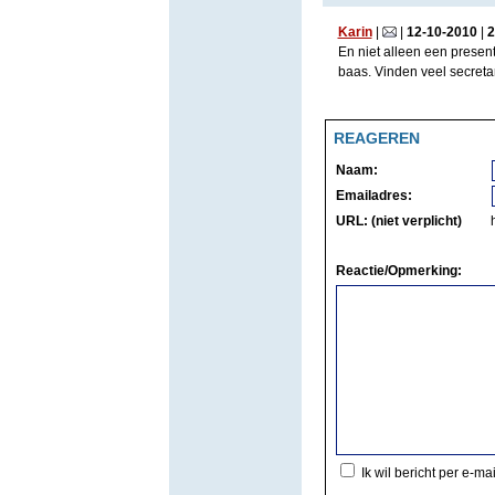
Karin
|
|
12
-
10
-
2010
|
2
En niet alleen een presen
baas. Vinden veel secreta
REAGEREN
Naam:
Emailadres:
URL: (niet verplicht)
Reactie/Opmerking:
Ik wil bericht per e-ma