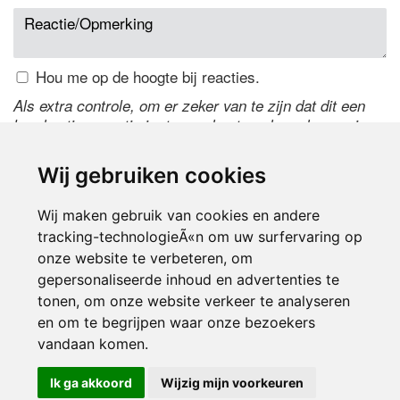
Hou me op de hoogte bij reacties.
Als extra controle, om er zeker van te zijn dat dit een
handmatige reactie is, typ onderstaande code over in
het tekstveld ernaast. Is het niet te lezen? Klik
hier
om
de code te wijzigen.
Wij gebruiken cookies
Wij maken gebruik van cookies en andere
tracking-technologieÃ«n om uw surfervaring op
onze website te verbeteren, om
gepersonaliseerde inhoud en advertenties te
tonen, om onze website verkeer te analyseren
en om te begrijpen waar onze bezoekers
Inloggen
vandaan komen.
Ik ga akkoord
Wijzig mijn voorkeuren
© 2000-2026 UFE Media:
Managersonline.nl
|
Brisk magazine