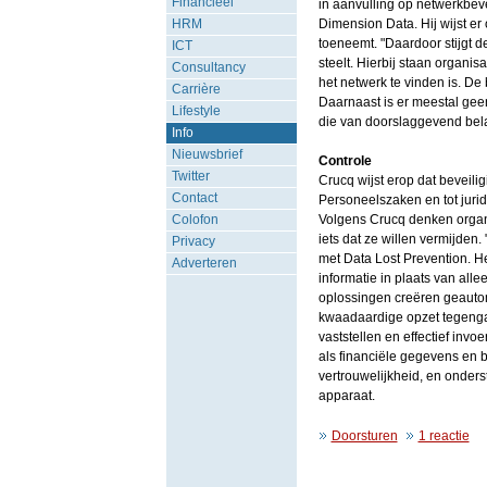
Financieel
in aanvulling op netwerkbeve
HRM
Dimension Data. Hij wijst er
toeneemt. "Daardoor stijgt d
ICT
steelt. Hierbij staan organis
Consultancy
het netwerk te vinden is. De 
Carrière
Daarnaast is er meestal ge
Lifestyle
die van doorslaggevend bela
Info
Nieuwsbrief
Controle
Twitter
Crucq wijst erop dat beveil
Contact
Personeelszaken en tot jurid
Colofon
Volgens Crucq denken organis
iets dat ze willen vermijden
Privacy
met Data Lost Prevention. H
Adverteren
informatie in plaats van al
oplossingen creëren geauto
kwaadaardige opzet tegengaa
vaststellen en effectief invo
als financiële gegevens en
vertrouwelijkheid, en onder
apparaat.
Doorsturen
1 reactie