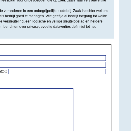
onleesbaar voor onbevoegden die op zoek gaan naar vertrouwelijke
e veranderen in een onbegrijpelijke codebrij. Zaak is echter wel om
als bedrijf goed te managen. Wie geef je al bedrijf toegang tot welke
 versleuteling, een logische en veilige sleutelopslag en heldere
berichten over privacygevoelig dataverlies definitief tot het
http://