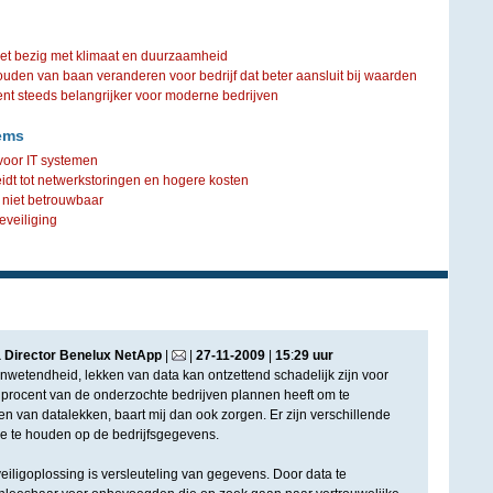
iet bezig met klimaat en duurzaamheid
ouden van baan veranderen voor bedrijf dat beter aansluit bij waarden
steeds belangrijker voor moderne bedrijven
ems
voor IT systemen
idt tot netwerkstoringen en hogere kosten
n niet betrouwbaar
eveiliging
a Director Benelux NetApp
|
|
27
-
11
-
2009
|
15
:
29
uur
 onwetendheid, lekken van data kan ontzettend schadelijk zijn voor
7 procent van de onderzochte bedrijven plannen heeft om te
n van datalekken, baart mij dan ook zorgen. Er zijn verschillende
e te houden op de bedrijfsgegevens.
ligoplossing is versleuteling van gegevens. Door data te