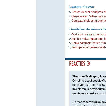
Laatste nieuws
Een op de vier bedrijven n
Gen-Z’ers en Millennials z
Duurzaamheidsmanagement 
Gerelateerde nieuwsit
Oud werknemer is gevaar 
Slechte netwerkplanning le
Netwerkinfrastructuren zij
Tien tips voor betere datab
Theo van Teylingen, Are
Of het nu opzet betreft of
bedrijven. Dat ‘slechts’ 5
investeren in het voorkome
manieren om extra control
De meest eenvoudige bevei