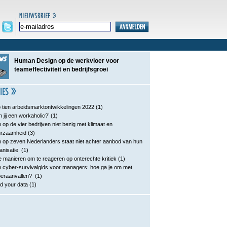
Human Design op de werkvloer voor
teameffectiviteit en bedrijfsgroei
 tien arbeidsmarktontwikkelingen 2022
(1)
n jij een workaholic?’
(1)
 op de vier bedrijven niet bezig met klimaat en
urzaamheid
(3)
 op zeven Nederlanders staat niet achter aanbod van hun
anisatie
(1)
e manieren om te reageren op onterechte kritiek
(1)
 cyber-survivalgids voor managers: hoe ga je om met
eraanvallen?
(1)
d your data
(1)