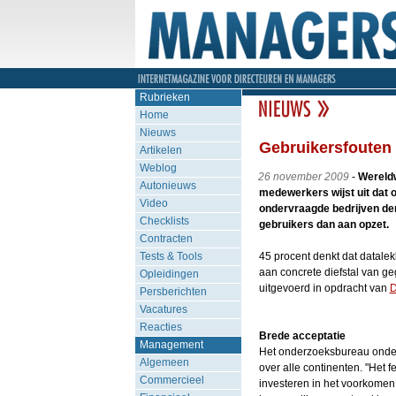
Rubrieken
Home
Nieuws
Gebruikersfouten 
Artikelen
Weblog
26 november 2009
-
Wereldw
Autonieuws
medewerkers wijst uit dat 
Video
ondervraagde bedrijven den
Checklists
gebruikers dan aan opzet.
Contracten
Tests & Tools
45 procent denkt dat datalek
aan concrete diefstal van g
Opleidingen
uitgevoerd in opdracht van
D
Persberichten
Vacatures
Reacties
Brede acceptatie
Management
Het onderzoeksbureau onderv
Algemeen
over alle continenten. "Het 
Commercieel
investeren in het voorkomen