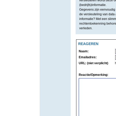
versleutelen wordt deze 
(bedrijfs)informatie.
Gegevens zijn eenvoudig t
de versleuteling van data 
informatie? Met een slimme
rechtentoekenning behoren 
verleden.
REAGEREN
Naam:
Emailadres:
URL: (niet verplicht)
Reactie/Opmerking: