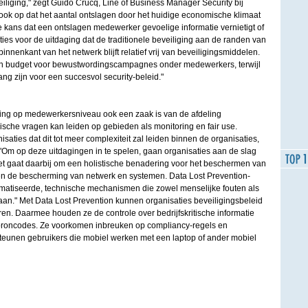
iliging," zegt Guido Crucq, Line of Business Manager Security bij
 ook op dat het aantal ontslagen door het huidige economische klimaat
e kans dat een ontslagen medewerker gevoelige informatie vernietigt of
aties voor de uitdaging dat de traditionele beveiliging aan de randen van
binnenkant van het netwerk blijft relatief vrij van beveiligingsmiddelen.
en budget voor bewustwordingscampagnes onder medewerkers, terwijl
ng zijn voor een succesvol security-beleid."
iging op medewerkersniveau ook een zaak is van de afdeling
ische vragen kan leiden op gebieden als monitoring en fair use.
aties dat dit tot meer complexiteit zal leiden binnen de organisaties,
. "Om op deze uitdagingen in te spelen, gaan organisaties aan de slag
et gaat daarbij om een holistische benadering voor het beschermen van
leen de bescherming van netwerk en systemen. Data Lost Prevention-
matiseerde, technische mechanismen die zowel menselijke fouten als
n." Met Data Lost Prevention kunnen organisaties beveiligingsbeleid
eren. Daarmee houden ze de controle over bedrijfskritische informatie
 broncodes. Ze voorkomen inbreuken op compliancy-regels en
steunen gebruikers die mobiel werken met een laptop of ander mobiel