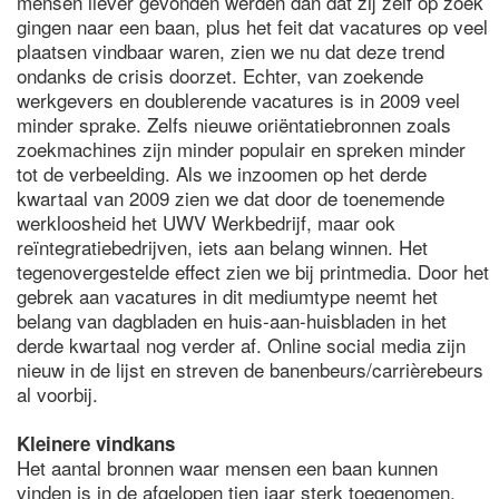
mensen liever gevonden werden dan dat zij zelf op zoek
gingen naar een baan, plus het feit dat vacatures op veel
plaatsen vindbaar waren, zien we nu dat deze trend
ondanks de crisis doorzet. Echter, van zoekende
werkgevers en doublerende vacatures is in 2009 veel
minder sprake. Zelfs nieuwe oriëntatiebronnen zoals
zoekmachines zijn minder populair en spreken minder
tot de verbeelding. Als we inzoomen op het derde
kwartaal van 2009 zien we dat door de toenemende
werkloosheid het UWV Werkbedrijf, maar ook
reïntegratiebedrijven, iets aan belang winnen. Het
tegenovergestelde effect zien we bij printmedia. Door het
gebrek aan vacatures in dit mediumtype neemt het
belang van dagbladen en huis-aan-huisbladen in het
derde kwartaal nog verder af. Online social media zijn
nieuw in de lijst en streven de banenbeurs/carrièrebeurs
al voorbij.
Kleinere vindkans
Het aantal bronnen waar mensen een baan kunnen
vinden is in de afgelopen tien jaar sterk toegenomen.