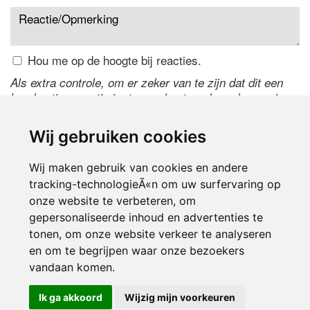
Hou me op de hoogte bij reacties.
Als extra controle, om er zeker van te zijn dat dit een
handmatige reactie is, typ onderstaande code over in
het tekstveld ernaast. Is het niet te lezen? Klik
hier
om
de code te wijzigen.
Wij gebruiken cookies
Wij maken gebruik van cookies en andere
tracking-technologieÃ«n om uw surfervaring op
onze website te verbeteren, om
gepersonaliseerde inhoud en advertenties te
tonen, om onze website verkeer te analyseren
en om te begrijpen waar onze bezoekers
Inloggen
vandaan komen.
Ik ga akkoord
Wijzig mijn voorkeuren
© 2000-2026 UFE Media:
Managersonline.nl
|
Brisk magazine