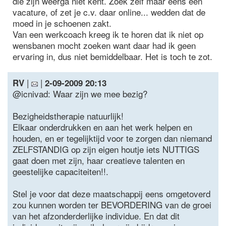
die zijn weerga niet kent. Zoek zelf maar eens een
vacature, of zet je c.v. daar online... wedden dat de
moed in je schoenen zakt.
Van een werkcoach kreeg ik te horen dat ik niet op
wensbanen mocht zoeken want daar had ik geen
ervaring in, dus niet bemiddelbaar. Het is toch te zot.
|
|
RV
2-09-2009 20:13
@icnivad: Waar zijn we mee bezig?
Bezigheidstherapie natuurlijk!
Elkaar onderdrukken en aan het werk helpen en
houden, en er tegelijktijd voor te zorgen dan niemand
ZELFSTANDIG op zijn eigen houtje iets NUTTIGS
gaat doen met zijn, haar creatieve talenten en
geestelijke capaciteiten!!.
Stel je voor dat deze maatschappij eens omgetoverd
zou kunnen worden ter BEVORDERING van de groei
van het afzonderderlijke individue. En dat dit