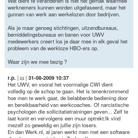
Wat dient te verandenen is niet het gemak waarmee
werknemers kunnen worden uitgefaseerd, maar het
gunnen van werk aan werkelozen door bedrijven.
Als je maar genoeg stichtingen, uitzendbureaus,
bemiddelingsbureaus en banen voor UWV
medewerkers creert los je daar mee in elk geval het
probleem van de werkloze HBO-ers op.
Waar zijn we mee bezig ?
|
|
r.p.
31-08-2009 10:37
Het UWV, en vooral het voormalige CWI dient
volledig op de schop te gaan. Het is tenenkrommend
hoe men te werk gaat, de belabberde bediening door
en bereikbaarheid van werkcoaches. Of narcistische
psychologen die sollicitatietrainingen geven... Zelf te
laat komt en vervolgens een muur optrekt:Ik vind
mezelf zo geweldig en jullie zijn losers.
En dan Werk.nl, al jaren werkt men met een software