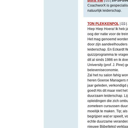
Boris Vilé
|
|
20
-
10
-
20
CoachworX is gespecialisee
natuurlijk leiderschap.
TON PLEKKENPOL
|
|
Hiep Hiep Hoera! Ik heb ja
oog der natie voor de tre
Het mag genoemd worden! 
door zijn aandeelhouders
leiderschap. En Eckardt W
quizzprogramma te vragen. 
dit al sinds 1986 en ik do
University (prof. J. Pine
beleveniseconomie.
Zal het nu salon fahig wo
heren Goeroe Managers met 
jaar geleden, verkondigd 
goed! Als dit maar niet het
duurzaam leiderschap. Lij
opleidingen die zich omb
zometeen cursussen duurz
moeilijk te maken. Tip; als
begrijpen wat er speelt, v
echte duurzame veranderaa
nieuwe Bijbeltekst verklaa