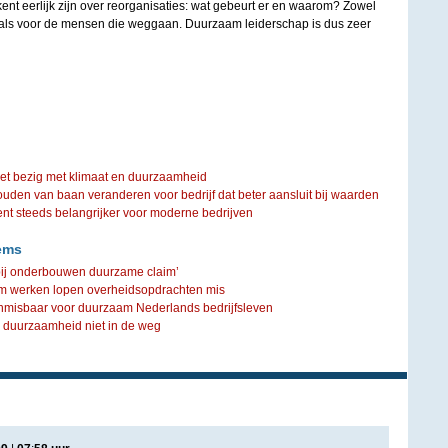
nt eerlijk zijn over reorganisaties: wat gebeurt er en waarom? Zowel
 als voor de mensen die weggaan. Duurzaam leiderschap is dus zeer
iet bezig met klimaat en duurzaamheid
ouden van baan veranderen voor bedrijf dat beter aansluit bij waarden
steeds belangrijker voor moderne bedrijven
ems
 bij onderbouwen duurzame claim’
am werken lopen overheidsopdrachten mis
misbaar voor duurzaam Nederlands bedrijfsleven
r duurzaamheid niet in de weg