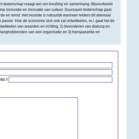
m leiderschap vraagt wel om invulling en samenhang. Bijvoorbeeld
ame innovatie en innovatie van cultuur. Duurzaam leiderschap gaat
 en winst. Het mooiste is natuurlijk wanneer leiders dit allemaal
n passie. Hoe de economie zich ook zal ontwikkelen, m.i. gaat het de
twikkelen van waarden en richting, 2) bevorderen van dialoog en
langhebbenden van een organisatie en 3) transparantie en
http://