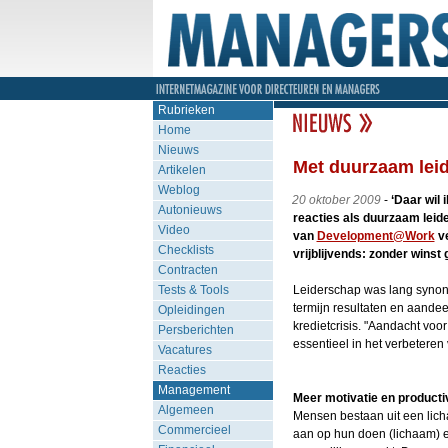
Rubrieken
Home
Nieuws
Met duurzaam leid
Artikelen
Weblog
20 oktober 2009
-
‘Daar wil 
Autonieuws
reacties als duurzaam leid
Video
van
Development@Work
ve
Checklists
vrijblijvends: zonder wins
Contracten
Tests & Tools
Leiderschap was lang synoni
termijn resultaten en aandee
Opleidingen
kredietcrisis. "Aandacht vo
Persberichten
essentieel in het verbeteren 
Vacatures
Reacties
Management
Meer motivatie en productiv
Algemeen
Mensen bestaan uit een lich
Commercieel
aan op hun doen (lichaam) e