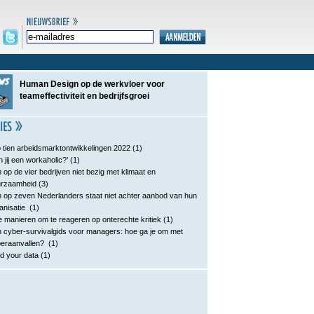
Human Design op de werkvloer voor
teameffectiviteit en bedrijfsgroei
 tien arbeidsmarktontwikkelingen 2022
(1)
n jij een workaholic?’
(1)
 op de vier bedrijven niet bezig met klimaat en
urzaamheid
(3)
 op zeven Nederlanders staat niet achter aanbod van hun
anisatie
(1)
e manieren om te reageren op onterechte kritiek
(1)
 cyber-survivalgids voor managers: hoe ga je om met
eraanvallen?
(1)
d your data
(1)