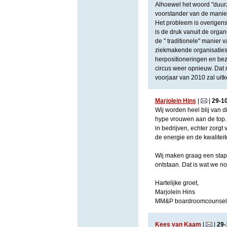
Alhoewel het woord ''duurz
voorstander van de manie
Het probleem is overigens 
is de druk vanuit de organis
de '' traditionele'' manie
ziekmakende organisaties. 
herpositioneringen en bezu
circus weer opnieuw. Dat 
voorjaar van 2010 zal uitko
Marjolein Hins
|
|
29
-
1
Wij worden heel blij van d
hype vrouwen aan de top. 
in bedrijven, echter zorg
de energie en de kwalitei
Wij maken graag een stap 
ontstaan. Dat is wat we 
Hartelijke groet,
Marjolein Hins
MM&P boardroomcounseli
Kees van Kaam
|
|
29
-