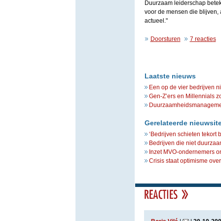
Duurzaam leiderschap beteke
voor de mensen die blijven,
actueel."
Doorsturen
7 reacties
Laatste nieuws
Een op de vier bedrijven n
Gen-Z’ers en Millennials z
Duurzaamheidsmanagement 
Gerelateerde nieuwsit
‘Bedrijven schieten tekort
Bedrijven die niet duurza
Inzet MVO-ondernemers on
Crisis staat optimisme ove