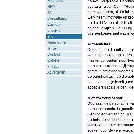
Financieel
nauwelijks geraakt. Daarmee b
HRM
overtuiging van Carin: "Het 
moet verdienen, of omdat je
ICT
werk neemt motivatie en pro
Consultancy
en die drijfveren bij zichze
Carrière
spiegel te kijken. Dat is en
Lifestyle
overeenkomen met wat je werke
Info
Nieuwsbrief
Authenticiteit
Twitter
Duurzaamheid heeft volgens C
Contact
werknemers kunnen alleen duu
Colofon
masker ophouden, nooit toege
mensen direct zien of jij 'kl
Privacy
communicatie dan woorden. Do
Adverteren
gelegenheid zich op die gebi
kan alleen als je jezelf goed
accepteren zoals je bent, gee
Niet zweverig of soft
Duurzaam leiderschap is wat 
mensen behaald. In gemotive
werving en vervanging. Mens
bedrijfsdoelstellingen, gaan 
winst, werknemer- en klantte
zoeken door de vele reorgani