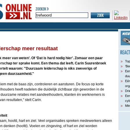
erschap meer resultaat
ik meer van weten’. Of ‘Dat is hard nodig hier’. Zomaar een paar
Top
erschap ter sprake komt. Een thema dat leeft. Carin Suurenbroek
‘Be
rtelt waarom: "Duurzaam leiderschap is niks zweverigs of
Een
t geen duurzaamheid."
du
Eén
em met de baas zijn, controleren en aansturen. De focus op korte
org
lhouders heeft nadelen die duidelijk zichtbaar zijn geworden in de
Dri
or duurzame relaties met aandeelhouders, klanten én werknemers is
Een
van resultaten," stelt Carin.
cyb
Min
iteit
aam, hoofd, hart en ziel. Veel organisaties spreken medewerkers alleen
n denken (hoofd). Voelen en zingeving, of hart en ziel worden