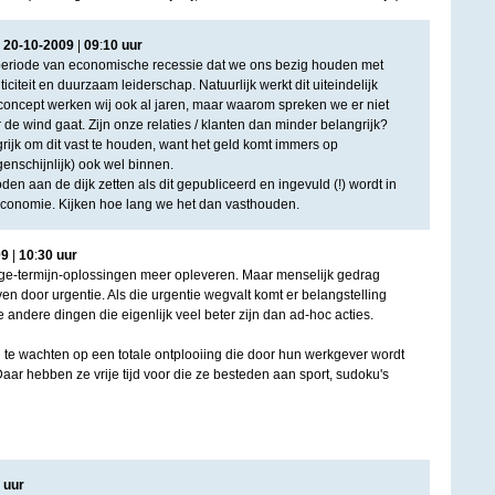
|
20
-
10
-
2009
|
09
:
10
uur
 periode van economische recessie dat we ons bezig houden met
ticiteit en duurzaam leiderschap. Natuurlijk werkt dit uiteindelijk
t concept werken wij ook al jaren, maar waarom spreken we er niet
r de wind gaat. Zijn onze relaties / klanten dan minder belangrijk?
rijk om dit vast te houden, want het geld komt immers op
nschijnlijk) ook wel binnen.
den aan de dijk zetten als dit gepubliceerd en ingevuld (!) wordt in
economie. Kijken hoe lang we het dan vasthouden.
09
|
10
:
30
uur
lange-termijn-oplossingen meer opleveren. Maar menselijk gedrag
n door urgentie. Als die urgentie wegvalt komt er belangstelling
andere dingen die eigenlijk veel beter zijn dan ad-hoc acties.
 te wachten op een totale ontplooiing die door hun werkgever wordt
aar hebben ze vrije tijd voor die ze besteden aan sport, sudoku's
uur