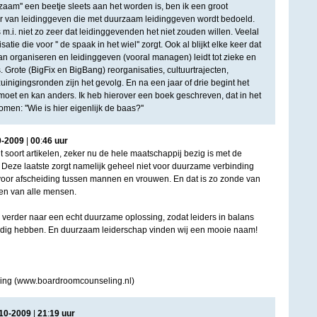
aam'' een beetje sleets aan het worden is, ben ik een groot
r van leidinggeven die met duurzaam leidinggeven wordt bedoeld.
m.i. niet zo zeer dat leidinggevenden het niet zouden willen. Veelal
atie die voor '' de spaak in het wiel'' zorgt. Ook al blijkt elke keer dat
r van organiseren en leidinggeven (vooral managen) leidt tot zieke en
Grote (BigFix en BigBang) reorganisaties, cultuurtrajecten,
inigingsronden zijn het gevolg. En na een jaar of drie begint het
moet en kan anders. Ik heb hierover een boek geschreven, dat in het
men: ''Wie is hier eigenlijk de baas?''
0
-
2009
|
00
:
46
uur
it soort artikelen, zeker nu de hele maatschappij bezig is met de
Deze laatste zorgt namelijk geheel niet voor duurzame verbinding
t voor afscheiding tussen mannen en vrouwen. En dat is zo zonde van
ten van alle mensen.
verder naar een echt duurzame oplossing, zodat leiders in balans
nodig hebben. En duurzaam leiderschap vinden wij een mooie naam!
ng (www.boardroomcounseling.nl)
10
-
2009
|
21
:
19
uur