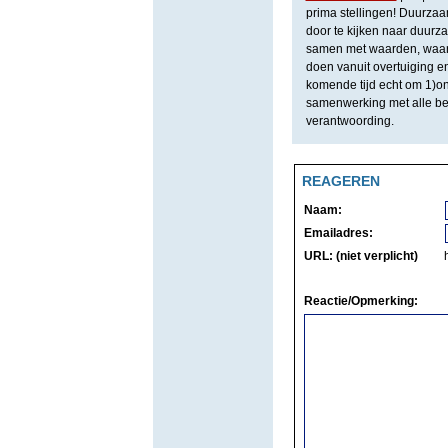
prima stellingen! Duurzaa
door te kijken naar duurz
samen met waarden, waarde
doen vanuit overtuiging e
komende tijd echt om 1)on
samenwerking met alle be
verantwoording.
REAGEREN
Naam:
Emailadres:
URL: (niet verplicht)
Reactie/Opmerking: