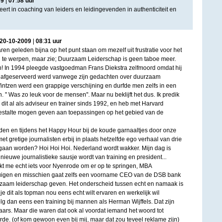
09
|
07
:
58
uur
rt in coaching van leiders en leidingevenden in authenticiteit en
20
-
10
-
2009
|
08
:
31
uur
ren geleden bijna op het punt staan om mezelf uit frustratie voor het
in te werpen, maar zie; Duurzaam Leiderschap is geen taboe meer.
In 1994 pleegde vastgoedman Frans Diekstra zelfmoord omdat hij
 afgeserveerd werd vanwege zijn gedachten over duurzaam
intzen werd een grappige verschijning en durfde men zelfs in een
'' Was zo leuk voor de mensen''. Maar nu beklijft het dus. Ik predik
e dit al als adviseur en trainer sinds 1992, en heb met Harvard
) gestalte mogen geven aan toepassingen op het gebied van de
rden en tijdens het Happy Hour bij de koude garnaaltjes door onze
gretige journalisten erbij in plaats hetzelfde ego verhaal van drie
gaan worden? Hoi Hoi Hoi. Nederland wordt wakker. Mijn dag is
 nieuwe journalistieke sausje wordt van training en president...
kt me echt iets voor Nyenrode om er op te springen, MBA
uigen en misschien gaat zelfs een voorname CEO van de DSB bank
aam leiderschap geven. Het onderscheid tussen echt en namaak is
 je dit als topman nou eens echt wilt ervaren en werkelijk wil
olg dan eens een training bij mannen als Herman Wijffels. Dat zijn
rs. Maar die waren dat ook al voordat iemand het woord tot
rde. (of kom gewoon even bij mij, maar dat zou teveel reklame zijn)