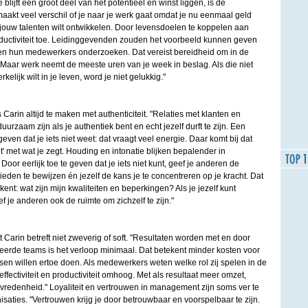
lijft een groot deel van het potentieel en winst liggen, is de
maakt veel verschil of je naar je werk gaat omdat je nu eenmaal geld
 jouw talenten wilt ontwikkelen. Door levensdoelen te koppelen aan
ductiviteit toe. Leidinggevenden zouden het voorbeeld kunnen geven
lf en hun medewerkers onderzoeken. Dat vereist bereidheid om in de
g. Maar werk neemt de meeste uren van je week in beslag. Als die niet
lijk wilt in je leven, word je niet gelukkig."
arin altijd te maken met authenticiteit. "Relaties met klanten en
rzaam zijn als je authentiek bent en echt jezelf durft te zijn. Een
ven dat je iets niet weet: dat vraagt veel energie. Daar komt bij dat
opt' met wat je zegt. Houding en intonatie blijken bepalender in
or eerlijk toe te geven dat je iets niet kunt, geef je anderen de
eden te bewijzen én jezelf de kans je te concentreren op je kracht. Dat
 kent: wat zijn mijn kwaliteiten en beperkingen? Als je jezelf kunt
f je anderen ook de ruimte om zichzelf te zijn."
Carin betreft niet zweverig of soft. "Resultaten worden met en door
erde teams is het verloop minimaal. Dat betekent minder kosten voor
en willen ertoe doen. Als medewerkers weten welke rol zij spelen in de
effectiviteit en productiviteit omhoog. Met als resultaat meer omzet,
vredenheid." Loyaliteit en vertrouwen in management zijn soms ver te
saties. "Vertrouwen krijg je door betrouwbaar en voorspelbaar te zijn.