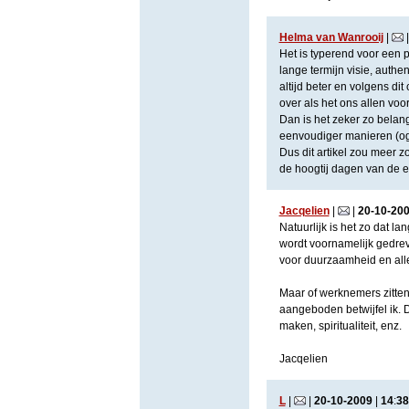
Helma van Wanrooij
|
Het is typerend voor een
lange termijn visie, authen
altijd beter en volgens di
over als het ons allen voo
Dan is het zeker zo belang
eenvoudiger manieren (oge
Dus dit artikel zou meer zo
de hoogtij dagen van de 
Jacqelien
|
|
20
-
10
-
20
Natuurlijk is het zo dat 
wordt voornamelijk gedreve
voor duurzaamheid en alle 
Maar of werknemers zitten
aangeboden betwijfel ik. D
maken, spiritualiteit, enz.
Jacqelien
L
|
|
20
-
10
-
2009
|
14
:
38