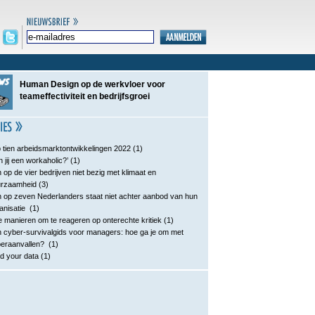
Human Design op de werkvloer voor
teameffectiviteit en bedrijfsgroei
 tien arbeidsmarktontwikkelingen 2022
(1)
n jij een workaholic?’
(1)
 op de vier bedrijven niet bezig met klimaat en
urzaamheid
(3)
 op zeven Nederlanders staat niet achter aanbod van hun
anisatie
(1)
e manieren om te reageren op onterechte kritiek
(1)
 cyber-survivalgids voor managers: hoe ga je om met
eraanvallen?
(1)
d your data
(1)