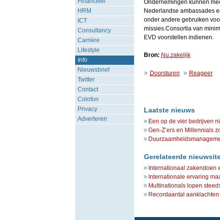
Financieel
Ondernemingen kunnen meerja
HRM
Nederlandse ambassades en
onder andere gebruiken voor
ICT
missies.Consortia van minima
Consultancy
EVD voorstellen indienen.
Carrière
Lifestyle
Bron:
Nu.zakelijk
Info
Nieuwsbrief
Doorsturen
Reageer
Twitter
Contact
Colofon
Privacy
Laatste nieuws
Adverteren
Een op de vier bedrijven n
Gen-Z’ers en Millennials z
Duurzaamheidsmanagement 
Gerelateerde nieuwsit
Internationaal zakendoen e
Internationale ervaring maa
Multinationals lopen steeds
Recordaantal aanklachten 