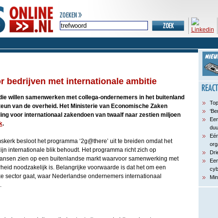
r bedrijven met internationale ambitie
e willen samenwerken met collega-ondernemers in het buitenland
Top
eun van de overheid. Het Ministerie van Economische Zaken
‘Be
ing voor internationaal zakendoen van twaalf naar zestien miljoen
Een
k
.
du
Eén
skerk besloot het programma ‘2g@there’ uit te breiden omdat het
org
ijn internationale blik behoudt. Het programma richt zich op
Dri
kansen zien op een buitenlandse markt waarvoor samenwerking met
Een
heid noodzakelijk is. Belangrijke voorwaarde is dat het om een
cyb
e sector gaat, waar Nederlandse ondernemers internationaal
Min
.