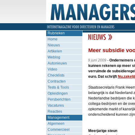
Rubrieken
Home
Nieuws
Meer subsidie voo
Artikelen
Weblog
9 juni 2009
-
Ondernemers di
Autonieuws
kunnen rekenen op meer st
Video
verruimde de subsidieregel
Checklists
euro. Dat schrijft
Nu.zakelij
Contracten
Tests & Tools
Staatssecretaris Frank Heem
belangrijk is dat Nederland z
Opleidingen
Nederlandse bedrijven die 
Persberichten
collega-bedrijven en de over
Vacatures
opkomende markt of kansrijk
Reacties
onderscheidend kunnen zijn
Management
Algemeen
Commercieel
Meerjarige steun