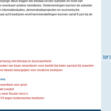
rige steun krijgen die bestaat uit een subsidie en inzet van
 eventueel andere ministeries. Ondernemingen kunnen de subsidie
 informatiestudies, demonstratieprojecten en economische
al acht bedrijven en/of kennisinstellingen kunnen vanaf 8 juni bij de
iet bezig met klimaat en duurzaamheid
ouden van baan veranderen voor bedrijf dat beter aansluit bij waarden
steeds belangrijker voor moderne bedrijven
ems
ssentieel voor groei
kt creatief
 meer fiscale risico’s
VS tegen buitenlandse bedrijven