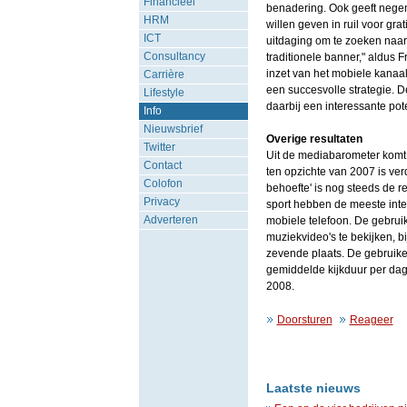
Financieel
benadering. Ook geeft nege
HRM
willen geven in ruil voor gra
ICT
uitdaging om te zoeken naar
Consultancy
traditionele banner," aldus 
inzet van het mobiele kanaal
Carrière
een succesvolle strategie. 
Lifestyle
daarbij een interessante po
Info
Nieuwsbrief
Overige resultaten
Twitter
Uit de mediabarometer komt v
Contact
ten opzichte van 2007 is verd
Colofon
behoefte' is nog steeds de r
Privacy
sport hebben de meeste int
Adverteren
mobiele telefoon. De gebruik
muziekvideo's te bekijken, b
zevende plaats. De gebruike
gemiddelde kijkduur per dag 
2008.
Doorsturen
Reageer
Laatste nieuws