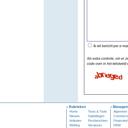
Ik wil bericht per e-ma
Als extra controle, om er z
code over in het tekstveld e
Rubrieken
Managem
Home
Tests & Tools
Algemeen
Nieuws
Opleidingen
Commerci
Artikelen
Persberichten
Financieel
Weblog
Vacatures
HRM