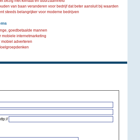
iet bezig met klimaat en duurzaamheid
ouden van baan veranderen voor bedrijf dat beter aansluit bij waarden
steeds belangrijker voor moderne bedrijven
ems
j jonge, goedbetaalde mannen
 mobiele internetmarketing
r mobiel adverteren
 doelgroepdenken
http://