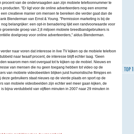
n procent van de ondervraagden aan zijn mobiele telefoonnummer te
tis producten. "Er ligt voor de online adverteerders nog een enorme
 een creatieve manier om mensen te bereiken die verder gaat dan de
Frank Blenderman van Ernst & Young. "Permission marketing is bij de
 nog belangrijker: een opt-in benadering lijkt een randvoorwaarde voor
De groeiende groep van 2,8 miljoen mobiele breedbandgebruikers is
tentiële doelgroep voor online adverteerders," aldus Blenderman.
erder naar voren dat interesse in live TV kijken op de mobiele telefoon
ubbeld naar twaalf procent, de interesse blijft echter laag. 'Geen
eden waarom men niet overgaat tot tv kijken op de mobiel. Nieuws en
eresse van mensen die nu geen toegang hebben tot video op de
ers van mobiele videobeelden blijken juist humoristische filmpjes en
ij deze gebruikers staat nieuws op de vierde plaats en sport op de
rs van mobiele videobeelden zijn echter wel meer gaan kijken, de
is bijna verdubbeld van vijftien minuten in 2007 naar 29 minuten in