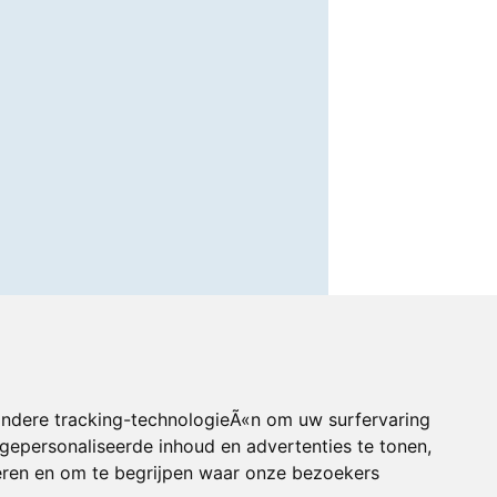
andere tracking-technologieÃ«n om uw surfervaring
gepersonaliseerde inhoud en advertenties te tonen,
eren en om te begrijpen waar onze bezoekers