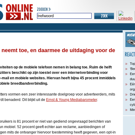
n neemt toe, en daarmee de uitdaging voor de
Top
iviteiten op de mobiele telefoon nemen in belang toe. Ruim de helft
‘Be
zitters beschikt op zijn toestel over een internetverbinding voor
Een
-mail en mobiele websites. Hiervan heeft bijna 45 procent inmiddels
du
obiele breedbandverbinding.
Eén
org
tters vormen een zeer interessante doelgroep voor adverteerders, mits
Dri
t benaderd. Dit blijkt uit de
Ernst & Young Mediabarometer
.
Een
cyb
Min
bruikers is 81 procent er niet van gediend ongevraagd berichten van
un mobiel. 52 procent geeft echter aan reclame, aanbiedingen of
angen mits de ontvanger hiervoor toestemming heeft gegeven, een opt-in