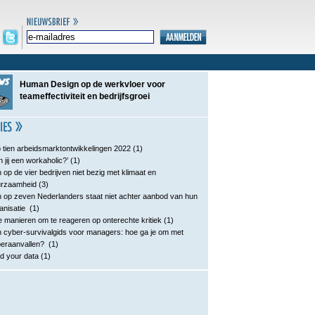
Human Design op de werkvloer voor
teameffectiviteit en bedrijfsgroei
 tien arbeidsmarktontwikkelingen 2022
(1)
n jij een workaholic?’
(1)
 op de vier bedrijven niet bezig met klimaat en
urzaamheid
(3)
 op zeven Nederlanders staat niet achter aanbod van hun
anisatie
(1)
e manieren om te reageren op onterechte kritiek
(1)
 cyber-survivalgids voor managers: hoe ga je om met
eraanvallen?
(1)
d your data
(1)