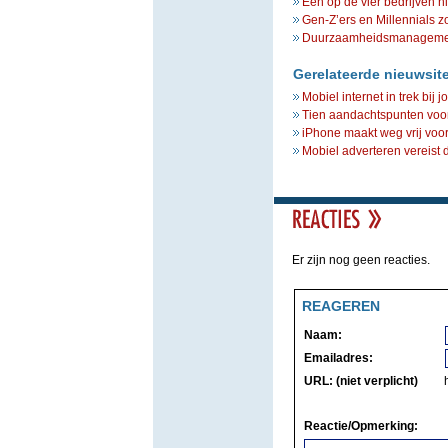
Een op de vier bedrijven n
Gen-Z’ers en Millennials z
Duurzaamheidsmanagement 
Gerelateerde nieuwsit
Mobiel internet in trek bi
Tien aandachtspunten voor
iPhone maakt weg vrij voo
Mobiel adverteren vereist
Er zijn nog geen reacties.
REAGEREN
Naam:
Emailadres:
URL: (niet verplicht)
Reactie/Opmerking: