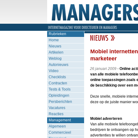
Rubrieken
Home
Nieuws
Mobiel internette
Artikelen
marketeer
Weblog
Autonieuws
26 januari 2009
-
Online act
Video
van alle mobiele telefoonbe
Checklists
online toepassingen zoals e
Contracten
de beschikking over een m
Tests & Tools
Opleidingen
Deze snelle, mobiele interne
Persberichten
deze op de juiste manier word
Vacatures
Reacties
Mobiel adverteren
Management
Van alle mobiele telefoonge
Algemeen
bedrijven te ontvangen op h
Commercieel
advertenties te willen ontv