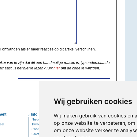
il ontvangen als er meer reacties op dit artikel verschijnen.
eker van te zijn dat dit een handmatige reactie is, typ onderstaande
rnaast. Is het niet te lezen? Klik
hier
om de code te wijzigen.
Wij gebruiken cookies
ent
Info
Mijn Account
Wij maken gebruik van cookies en 
Nieuwsbrief
Inloggen
op onze website te verbeteren, om 
eel
Twitter
Contact
om onze website verkeer te analys
Colofon