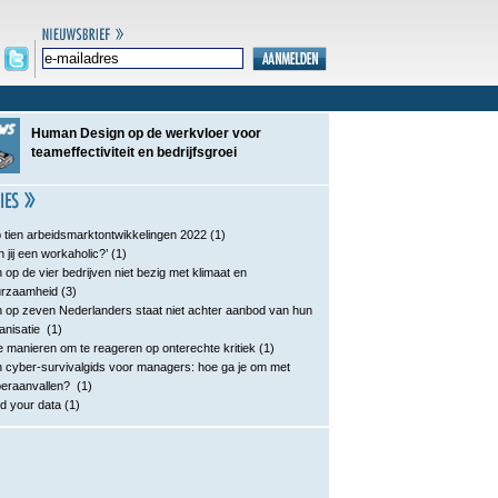
Human Design op de werkvloer voor
teameffectiviteit en bedrijfsgroei
 tien arbeidsmarktontwikkelingen 2022
(1)
n jij een workaholic?’
(1)
 op de vier bedrijven niet bezig met klimaat en
urzaamheid
(3)
 op zeven Nederlanders staat niet achter aanbod van hun
anisatie
(1)
e manieren om te reageren op onterechte kritiek
(1)
 cyber-survivalgids voor managers: hoe ga je om met
eraanvallen?
(1)
d your data
(1)