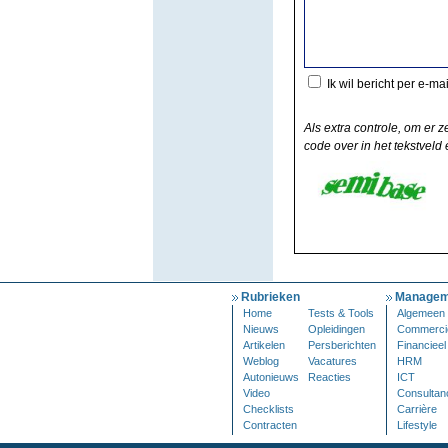
Ik wil bericht per e-ma
Als extra controle, om er z
code over in het tekstveld e
Rubrieken
Managem
Home
Tests & Tools
Algemeen
Nieuws
Opleidingen
Commerci
Artikelen
Persberichten
Financieel
Weblog
Vacatures
HRM
Autonieuws
Reacties
ICT
Video
Consultan
Checklists
Carrière
Contracten
Lifestyle