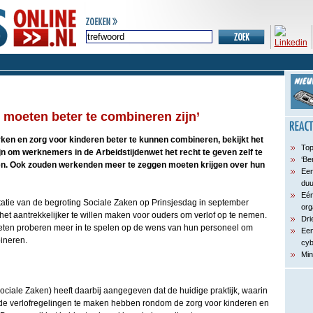
 moeten beter te combineren zijn’
en en zorg voor kinderen beter te kunnen combineren, bekijkt het
Top
ijn om werknemers in de Arbeidstijdenwet het recht te geven zelf te
‘Be
en. Ook zouden werkenden meer te zeggen moeten krijgen over hun
Een
du
Eén
ntatie van de begroting Sociale Zaken op Prinsjesdag in september
org
het aantrekkelijker te willen maken voor ouders om verlof op te nemen.
Dri
en proberen meer in te spelen op de wens van hun personeel om
Een
bineren.
cyb
Min
ociale Zaken) heeft daarbij aangegeven dat de huidige praktijk, waarin
de verlofregelingen te maken hebben rondom de zorg voor kinderen en