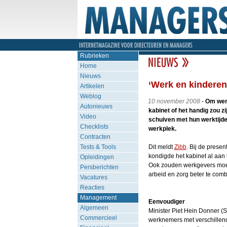
Rubrieken
Home
Nieuws
‘Werk en kinderen
Artikelen
Weblog
10 november 2008
-
Om werk
Autonieuws
kabinet of het handig zou z
Video
schuiven met hun werktijd
Checklists
werkplek.
Contracten
Tests & Tools
Dit meldt
Zibb
. Bij de prese
kondigde het kabinet al aan 
Opleidingen
Ook zouden werkgevers moet
Persberichten
arbeid en zorg beter te com
Vacatures
Reacties
Management
Eenvoudiger
Algemeen
Minister Piet Hein Donner (S
Commercieel
werknemers met verschillen