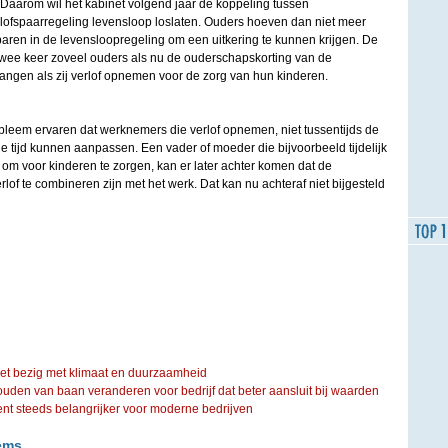
Daarom wil het kabinet volgend jaar de koppeling tussen
lofspaarregeling levensloop loslaten. Ouders hoeven dan niet meer
 sparen in de levensloopregeling om een uitkering te kunnen krijgen. De
 twee keer zoveel ouders als nu de ouderschapskorting van de
angen als zij verlof opnemen voor de zorg van hun kinderen.
obleem ervaren dat werknemers die verlof opnemen, niet tussentijds de
 tijd kunnen aanpassen. Een vader of moeder die bijvoorbeeld tijdelijk
om voor kinderen te zorgen, kan er later achter komen dat de
lof te combineren zijn met het werk. Dat kan nu achteraf niet bijgesteld
iet bezig met klimaat en duurzaamheid
ouden van baan veranderen voor bedrijf dat beter aansluit bij waarden
steeds belangrijker voor moderne bedrijven
ems