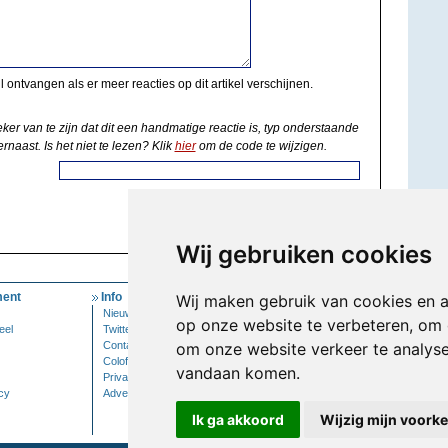
il ontvangen als er meer reacties op dit artikel verschijnen.
eker van te zijn dat dit een handmatige reactie is, typ onderstaande
rnaast. Is het niet te lezen? Klik
hier
om de code te wijzigen.
Wij gebruiken cookies
ent
Info
Mijn Account
Wij maken gebruik van cookies en 
Nieuwsbrief
Inloggen
op onze website te verbeteren, om 
eel
Twitter
Contact
om onze website verkeer te analys
Colofon
vandaan komen.
Privacy
cy
Adverteren
Ik ga akkoord
Wijzig mijn voork