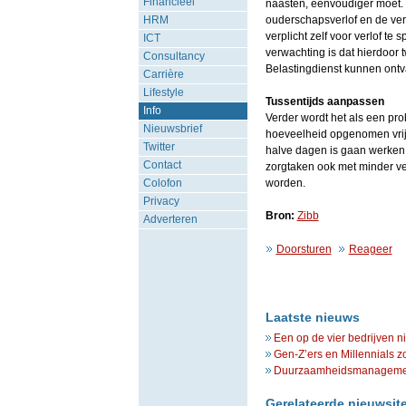
Financieel
naasten, eenvoudiger moet. 
HRM
ouderschapsverlof en de ver
verplicht zelf voor verlof te
ICT
verwachting is dat hierdoor
Consultancy
Belastingdienst kunnen ontv
Carrière
Lifestyle
Tussentijds aanpassen
Info
Verder wordt het als een pr
Nieuwsbrief
hoeveelheid opgenomen vrije
Twitter
halve dagen is gaan werken 
Contact
zorgtaken ook met minder ver
Colofon
worden.
Privacy
Bron:
Zibb
Adverteren
Doorsturen
Reageer
Laatste nieuws
Een op de vier bedrijven n
Gen-Z’ers en Millennials z
Duurzaamheidsmanagement 
Gerelateerde nieuwsit