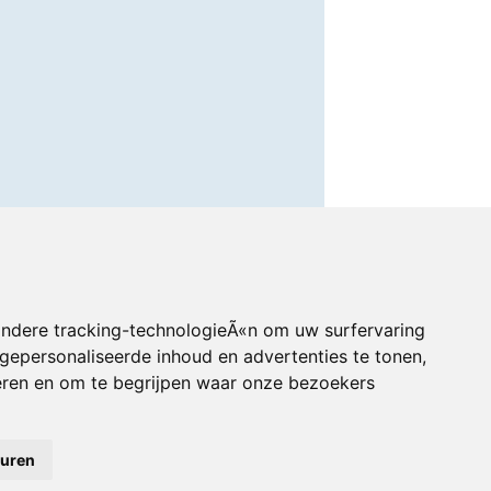
andere tracking-technologieÃ«n om uw surfervaring
gepersonaliseerde inhoud en advertenties te tonen,
eren en om te begrijpen waar onze bezoekers
euren