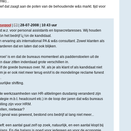
te)...
tief dat zaagt aan de poten van de behoudende w&s markt. tijd voor
ssepool
|
|
28
-
07
-
2008
|
10
:
43
uur
, d.w.z. voor personal assistants en topsecretaresses. Wij houden
½n het bedrijf ï¿½n de kandidaat.
 ervaring als international PA & w&s consultant. Zowel klanten als
deren dat en laten dat ook blijken.
dgroei' is en dat de bureaus momenteel als paddenstoelen uit de
daar zitten inderdaad grote verschillen in.
lf de goede bureaus over. Nl. als je als klant of als kandidaat niet
 je er ook niet meer terug en/of is de mondelinge reclame funest
.
rlijke shifting.
at de werkzaamheden van HR-afdelingen dusdanig veranderd zijn
tegie m.b.t. headcount etc.) in de loop der jaren dat w&s bureaus
ling zijn voor HRM.
llen, nietwaar?
t geval was geweest, bestond ons bedrijf al lang niet meer...
t: een aantal gaat zelf op zoek, natuurlijk, en een aantal klopt bij
balans. En die balans is goed voor iedereen en voor de economie.