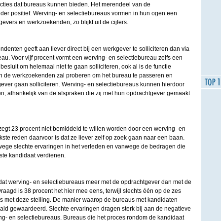
cties dat bureaus kunnen bieden. Het merendeel van de
der positief. Werving- en selectiebureaus vormen in hun ogen een
evers en werkzoekenden, zo blijkt uit de cijfers.
denten geeft aan liever direct bij een werkgever te solliciteren dan via
au. Voor vijf procent vormt een werving- en selectiebureau zelfs een
sluit om helemaal niet te gaan solliciteren, ook al is de functie
 van de werkzoekenden zal proberen om het bureau te passeren en
gever gaan solliciteren. Werving- en selectiebureaus kunnen hierdoor
, afhankelijk van de afspraken die zij met hun opdrachtgever gemaakt
gt 23 procent niet bemiddeld te willen worden door een werving- en
kste reden daarvoor is dat ze liever zelf op zoek gaan naar een baan.
wege slechte ervaringen in het verleden en vanwege de bedragen die
ste kandidaat verdienen.
n dat werving- en selectiebureaus meer met de opdrachtgever dan met de
raagd is 38 procent het hier mee eens, terwijl slechts één op de zes
is met deze stelling. De manier waarop de bureaus met kandidaten
ld gewaardeerd. Slechte ervaringen dragen sterk bij aan de negatieve
g- en selectiebureaus. Bureaus die het proces rondom de kandidaat