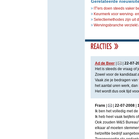
Gerelateerde nieuwsit
IT'ers doen steeds vaker b
Keurmerk voor werving- en
Selectiemethodes zijn uit de
Wervingsbranche verziekt 
Ad de Beer
|
|
22
-
07
-
2
Het is steeds de vraag of 
Zowel voor de kandidaat a
Vaak zie je bedragen van v
het aantal uren werk, dan 
Het wordt dus ook tijd vo
Frans
|
|
22
-
07
-
2008
|
Ik ben het volledig met de 
Ik heb heel vaak twijfels
Ook zouden W&S Bureau's e
elkaar af moeten stemmen.
hetzelfde bedrijf aangebo