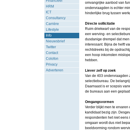
Financieel
omvangrijke aanbod van fun
HRM
ondervraagden is echter min
ICT
hinderlijke brug tussen werkg
Consultancy
Directe sollicitatie
Carrière
Ruim driekwart van de respon
Lifestyle
een werving- en selectiebure
Info
dusdanige drempel dat men be
Nieuwsbrief
interessant. Bijna de helft
Twitter
rechtstreeks bij de opdracht
Contact
een hoop inkomsten mislopen
Colofon
hebben.
Privacy
Adverteren
Liever zelf op zoek
Van de 403 ondervraagden ze
selectiebureau. De belangrij
Daarnaast is er scepsis van
de bureaus aan een geplaat
Omgangsvormen
Verder blijkt men te ervare
kandidaat bezig zijn. Desgev
respondenten het niet eens 
omgaan wordt dus niet bepaa
beeldvorming rondom wervin