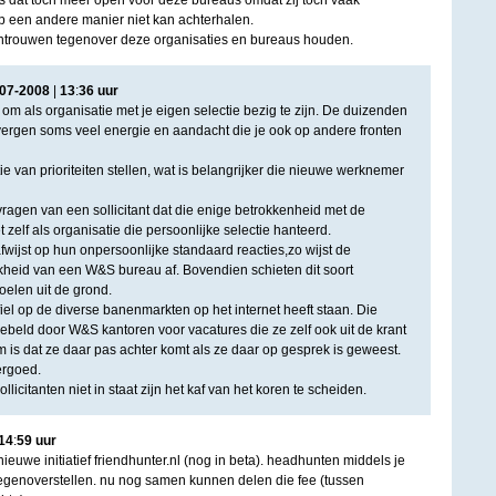
 dat toch meer open voor deze bureaus omdat zij toch vaak
p een andere manier niet kan achterhalen.
 wantrouwen tegenover deze organisaties en bureaus houden.
07
-
2008
|
13
:
36
uur
d om als organisatie met je eigen selectie bezig te zijn. De duizenden
vergen soms veel energie en aandacht die je ook op andere fronten
tie van prioriteiten stellen, wat is belangrijker die nieuwe werknemer
nt vragen van een sollicitant dat die enige betrokkenheid met de
et zelf als organisatie die persoonlijke selectie hanteerd.
 afwijst op hun onpersoonlijke standaard reacties,zo wijst de
ijkheid van een W&S bureau af. Bovendien schieten dit soort
oelen uit de grond.
fiel op de diverse banenmarkten op het internet heeft staan. Die
ebeld door W&S kantoren voor vacatures die ze zelf ook uit de krant
is dat ze daar pas achter komt als ze daar op gesprek is geweest.
ergoed.
llicitanten niet in staat zijn het kaf van het koren te scheiden.
14
:
59
uur
nieuwe initiatief friendhunter.nl (nog in beta). headhunten middels je
egenoverstellen. nu nog samen kunnen delen die fee (tussen