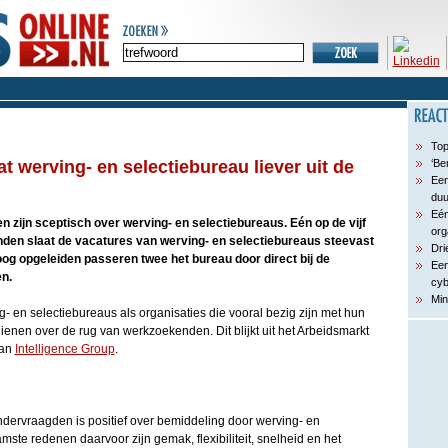
Top
 werving- en selectiebureau liever uit de
‘Be
Een
du
Eén
zijn sceptisch over werving- en selectiebureaus. Eén op de vijf
org
den slaat de vacatures van werving- en selectiebureaus steevast
Dri
oog opgeleiden passeren twee het bureau door direct bij de
Een
en.
cyb
Min
 en selectiebureaus als organisaties die vooral bezig zijn met hun
enen over de rug van werkzoekenden. Dit blijkt uit het Arbeidsmarkt
van
Intelligence Group
.
ndervraagden is positief over bemiddeling door werving- en
ste redenen daarvoor zijn gemak, flexibiliteit, snelheid en het