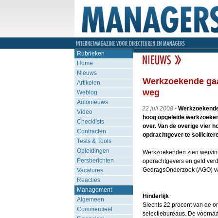
Rubrieken
Home
Nieuws
Werkzoekende gaat
Artikelen
weg
Weblog
Autonieuws
22 juli 2008
-
Werkzoekenden 
Video
hoog opgeleide werkzoeken
Checklists
over. Van de overige vier h
Contracten
opdrachtgever te solliciter
Tests & Tools
Opleidingen
Werkzoekenden zien werving-
Persberichten
opdrachtgevers en geld verdi
GedragsOnderzoek (AGO) 
Vacatures
Reacties
Management
Hinderlijk
Algemeen
Slechts 22 procent van de o
Commercieel
selectiebureaus. De voornaam