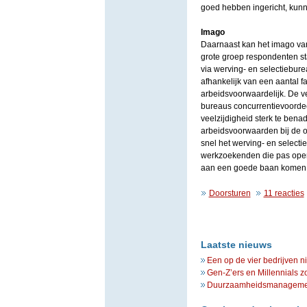
goed hebben ingericht, kunn
Imago
Daarnaast kan het imago van
grote groep respondenten sta
via werving- en selectiebur
afhankelijk van een aantal fa
arbeidsvoorwaardelijk. De v
bureaus concurrentievoordee
veelzijdigheid sterk te ben
arbeidsvoorwaarden bij de 
snel het werving- en select
werkzoekenden die pas open 
aan een goede baan komen
Doorsturen
11 reacties
Laatste nieuws
Een op de vier bedrijven n
Gen-Z’ers en Millennials z
Duurzaamheidsmanagement 