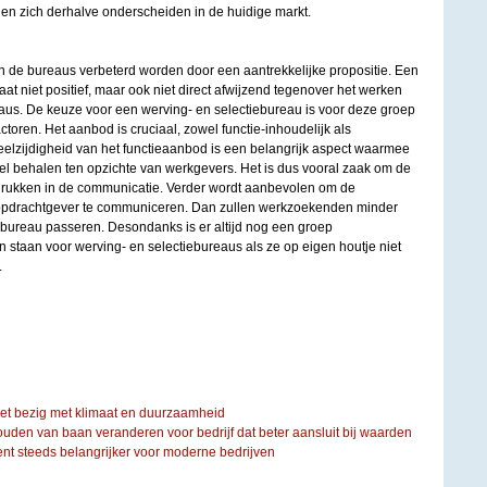
en zich derhalve onderscheiden in de huidige markt.
 de bureaus verbeterd worden door een aantrekkelijke propositie. Een
at niet positief, maar ook niet direct afwijzend tegenover het werken
eaus. De keuze voor een werving- en selectiebureau is voor deze groep
ctoren. Het aanbod is cruciaal, zowel functie-inhoudelijk als
eelzijdigheid van het functieaanbod is een belangrijk aspect waarmee
l behalen ten opzichte van werkgevers. Het is dus vooral zaak om de
adrukken in de communicatie. Verder wordt aanbevolen om de
opdrachtgever te communiceren. Dan zullen werkzoekenden minder
iebureau passeren. Desondanks is er altijd nog een groep
staan voor werving- en selectiebureaus als ze op eigen houtje niet
.
iet bezig met klimaat en duurzaamheid
ouden van baan veranderen voor bedrijf dat beter aansluit bij waarden
steeds belangrijker voor moderne bedrijven