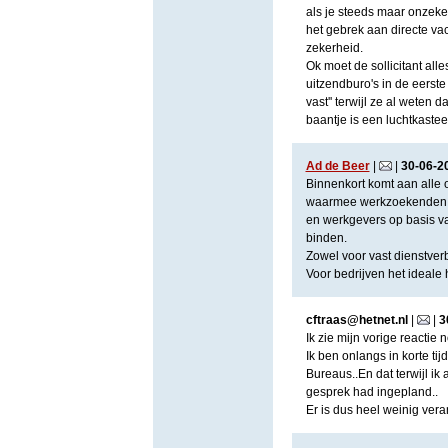
als je steeds maar onzek
het gebrek aan directe vaca
zekerheid.
Ok moet de sollicitant all
uitzendburo's in de eerste
vast'' terwijl ze al weten
baantje is een luchtkastee
Ad de Beer
|
|
30
-
06
-
2
Binnenkort komt aan alle o
waarmee werkzoekenden in 
en werkgevers op basis v
binden.
Zowel voor vast dienstverba
Voor bedrijven het ideale
cftraas@hetnet.nl
|
|
3
Ik zie mijn vorige reactie
Ik ben onlangs in korte ti
Bureaus..En dat terwijl ik
gesprek had ingepland..
Er is dus heel weinig vera