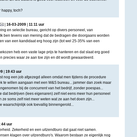
 happy, toch?
|
16
-
03
-
2009
|
11
:
11
uur
ing en selectie bureau, gericht op divers personeel, van
el. Ik ben tevens van mening dat de bedragen die doorgaans worden
en van een kandidaat erg hoog zijn (tot wel 25-35% van een
kozen heb een vaste lage prijs te hanteren en dat slaat erg goed
 precies waar ze aan toe zijn en dit wordt gewaardeerd.
09
|
19
:
43
uur
st nog een job afgezegd alleen omdat men tijdens de procedure
k te willen aangaan met een W&S bureau... jammer dan zoek maar
angenomen bij de concurrent van het bedrijf, zonder poespas...
tte dat bedrijven (lees eigenaren) zelf niet eens meer hun personeel
e soms zelf niet meer weten wat ze aan het doen zijn...
ze waarschijnlijk ook toevallig binnengerold...
6
:
44
uur
zekerheid. Zekerheid en een uitzendburo dat gaat niet samen.
ensen klagen over uitzendburo's. Waarom bestaan ze eigenlijk nog