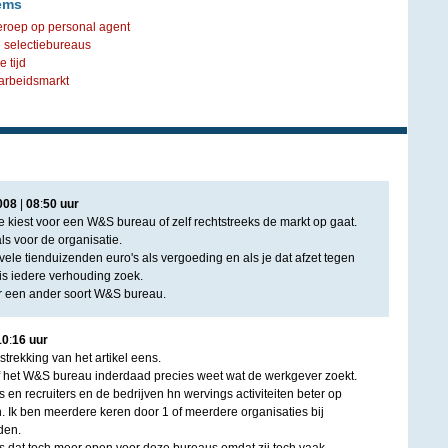
ems
eroep op personal agent
 selectiebureaus
 tijd
arbeidsmarkt
008
|
08
:
50
uur
je kiest voor een W&S bureau of zelf rechtstreeks de markt op gaat.
ls voor de organisatie.
ele tienduizenden euro's als vergoeding en als je dat afzet tegen
is iedere verhouding zoek.
or een ander soort W&S bureau.
10
:
16
uur
strekking van het artikel eens.
 of het W&S bureau inderdaad precies weet wat de werkgever zoekt.
n recruiters en de bedrijven hn wervings activiteiten beter op
 Ik ben meerdere keren door 1 of meerdere organisaties bij
den.