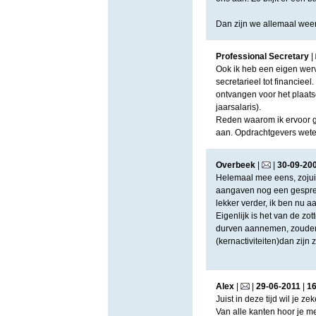
Dan zijn we allemaal weer
Professional Secretary
|
Ook ik heb een eigen werv
secretarieel tot financie
ontvangen voor het plaats
jaarsalaris).
Reden waarom ik ervoor ge
aan. Opdrachtgevers weten
Overbeek
|
|
30
-
09
-
20
Helemaal mee eens, zojui
aangaven nog een gespre
lekker verder, ik ben nu a
Eigenlijk is het van de zo
durven aannemen, zouden z
(kernactiviteiten)dan zijn 
Alex
|
|
29
-
06
-
2011
|
1
Juist in deze tijd wil je 
Van alle kanten hoor je m