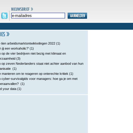
 tien arbeidsmarktontwikkelingen 2022
(1)
n jij een workaholic?’
(1)
 op de vier bedrijven niet bezig met klimaat en
urzaamheid
(3)
 op zeven Nederlanders staat niet achter aanbod van hun
anisatie
(1)
e manieren om te reageren op onterechte kritiek
(1)
 cyber-survivalgids voor managers: hoe ga je om met
eraanvallen?
(1)
d your data
(1)