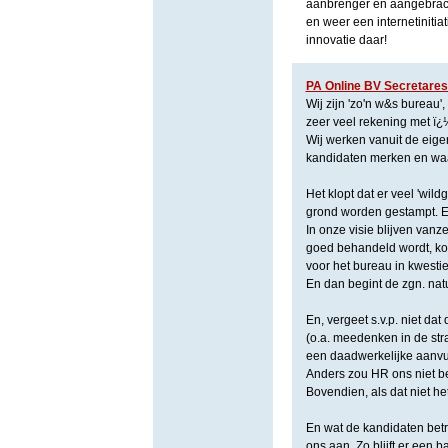
aanbrenger en aangebrach
en weer een internetinitia
innovatie daar!
PA Online BV Secretare
Wij zijn 'zo'n w&s bureau'
zeer veel rekening met ï¿
Wij werken vanuit de eigen
kandidaten merken en waar
Het klopt dat er veel 'wil
grond worden gestampt. En 
In onze visie blijven vanze
goed behandeld wordt, kom
voor het bureau in kwestie
En dan begint de zgn. natuu
En, vergeet s.v.p. niet d
(o.a. meedenken in de stra
een daadwerkelijke aanvul
Anders zou HR ons niet be
Bovendien, als dat niet he
En wat de kandidaten betref
ons aan. Zo blijft er een 