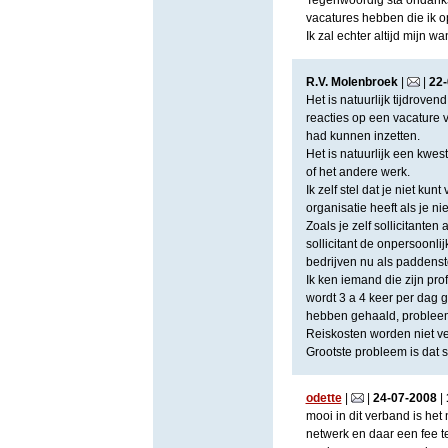
Tegenwoordig sta ondanks
vacatures hebben die ik o
Ik zal echter altijd mijn
R.V. Molenbroek
|
|
22
-
Het is natuurlijk tijdroven
reacties op een vacature 
had kunnen inzetten.
Het is natuurlijk een kwes
of het andere werk.
Ik zelf stel dat je niet ku
organisatie heeft als je ni
Zoals je zelf sollicitanten
sollicitant de onpersoonl
bedrijven nu als paddenst
Ik ken iemand die zijn pro
wordt 3 a 4 keer per dag g
hebben gehaald, probleem 
Reiskosten worden niet v
Grootste probleem is dat so
odette
|
|
24
-
07
-
2008
|
mooi in dit verband is het 
netwerk en daar een fee t