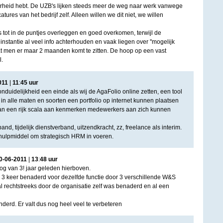
erheid hebt. De UZB's lijken steeds meer de weg naar werk vanwege
tures van het bedrijf zelf. Alleen willen we dit niet, we willen
es tot in de puntjes overleggen en goed overkomen, terwijl de
 instantie al veel info achterhouden en vaak liegen over ''mogelijk
 dat men er maar 2 maanden komt te zitten. De hoop op een vast
l.
011
|
11
:
45
uur
nduidelijkheid een einde als wij de AgaFolio online zetten, een tool
alle maten en soorten een portfolio op internet kunnen plaatsen
an een rijk scala aan kenmerken medewerkers aan zich kunnen
nd, tijdelijk dienstverband, uitzendkracht, zz, freelance als interim.
 hulpmiddel om strategisch HRM in voeren.
0
-
06
-
2011
|
13
:
48
uur
 nog van 3! jaar geleden hierboven.
jd 3 keer benaderd voor dezelfde functie door 3 verschillende W&S
 al rechtstreeks door de organisatie zelf was benaderd en al een
nderd. Er valt dus nog heel veel te verbeteren