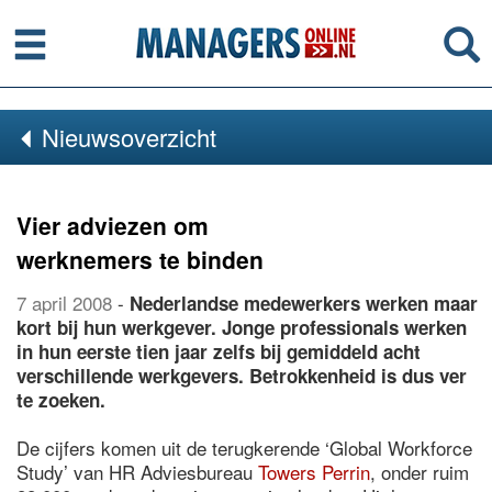
Menu
Se
Nieuwsoverzicht
Vier adviezen om
werknemers te binden
7 april 2008
-
Nederlandse medewerkers werken maar
kort bij hun werkgever. Jonge professionals werken
in hun eerste tien jaar zelfs bij gemiddeld acht
verschillende werkgevers. Betrokkenheid is dus ver
te zoeken.
De cijfers komen uit de terugkerende ‘Global Workforce
Study’ van HR Adviesbureau
Towers Perrin
, onder ruim