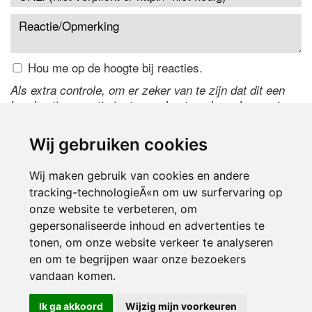
Hou me op de hoogte bij reacties.
Als extra controle, om er zeker van te zijn dat dit een
handmatige reactie is, typ onderstaande code over in
het tekstveld ernaast. Is het niet te lezen? Klik
hier
om
de code te wijzigen.
Wij gebruiken cookies
Wij maken gebruik van cookies en andere
tracking-technologieÃ«n om uw surfervaring op
onze website te verbeteren, om
gepersonaliseerde inhoud en advertenties te
tonen, om onze website verkeer te analyseren
en om te begrijpen waar onze bezoekers
Inloggen
vandaan komen.
Ik ga akkoord
Wijzig mijn voorkeuren
© 2000-2026 UFE Media:
Managersonline.nl
|
Brisk magazine