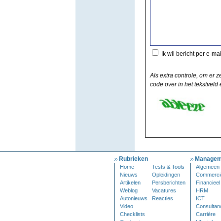
Ik wil bericht per e-ma
Als extra controle, om er z
code over in het tekstveld e
Rubrieken
Managem
Home
Tests & Tools
Algemeen
Nieuws
Opleidingen
Commerci
Artikelen
Persberichten
Financieel
Weblog
Vacatures
HRM
Autonieuws
Reacties
ICT
Video
Consultan
Checklists
Carrière