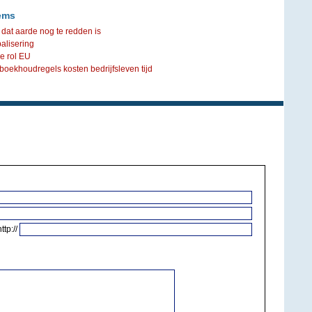
ems
dat aarde nog te redden is
balisering
e rol EU
oekhoudregels kosten bedrijfsleven tijd
http://