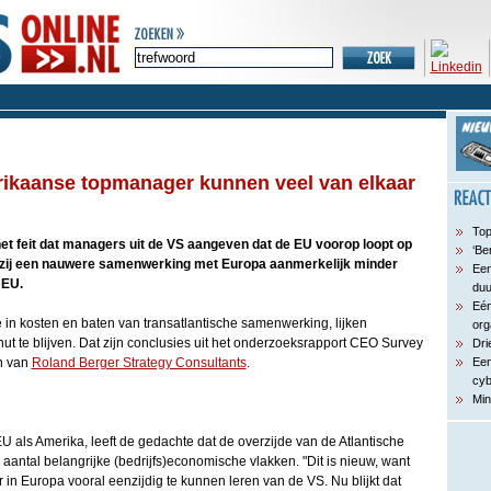
ikaanse topmanager kunnen veel van elkaar
Top
t feit dat managers uit de VS aangeven dat de EU voorop loopt op
‘Be
 zij een nauwere samenwerking met Europa aanmerkelijk minder
Een
 EU.
du
Eén
 in kosten en baten van transatlantische samenwerking, lijken
org
nut te blijven. Dat zijn conclusies uit het onderzoeksrapport CEO Survey
Dri
n van
Roland Berger Strategy Consultants
.
Een
cyb
Min
U als Amerika, leeft de gedachte dat de overzijde van de Atlantische
antal belangrijke (bedrijfs)economische vlakken. "Dit is nieuw, want
 in Europa vooral eenzijdig te kunnen leren van de VS. Nu blijkt dat