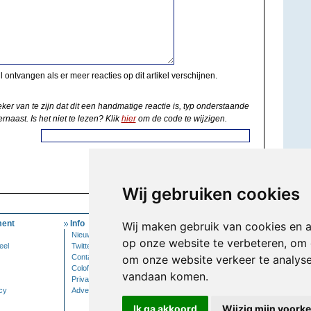
il ontvangen als er meer reacties op dit artikel verschijnen.
eker van te zijn dat dit een handmatige reactie is, typ onderstaande
rnaast. Is het niet te lezen? Klik
hier
om de code te wijzigen.
Wij gebruiken cookies
ent
Info
Mijn Account
Wij maken gebruik van cookies en 
Nieuwsbrief
Inloggen
op onze website te verbeteren, om 
eel
Twitter
Contact
om onze website verkeer te analys
Colofon
vandaan komen.
Privacy
cy
Adverteren
Ik ga akkoord
Wijzig mijn voork