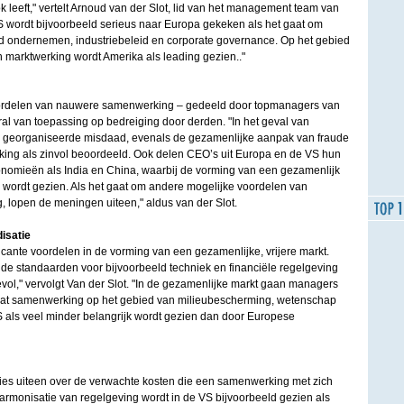
 leeft," vertelt Arnoud van der Slot, lid van het management team van
S wordt bijvoorbeeld serieus naar Europa gekeken als het gaat om
d ondernemen, industriebeleid en corporate governance. Op het gebied
 marktwerking wordt Amerika als leading gezien.."
rdelen van nauwere samenwerking – gedeeld door topmanagers van
ral van toepassing op bedreiging door derden. "In het geval van
en georganiseerde misdaad, evenals de gezamenlijke aanpak van fraude
rking als zinvol beoordeeld. Ook delen CEO’s uit Europa en de VS hun
omieën als India en China, waarbij de vorming van een gezamenlijk
g wordt gezien. Als het gaat om andere mogelijke voordelen van
, lopen de meningen uiteen," aldus van der Slot.
isatie
cante voordelen in de vorming van een gezamenlijke, vrijere markt.
de standaarden voor bijvoorbeeld techniek en financiële regelgeving
ol," vervolgt Van der Slot. "In de gezamenlijke markt gaan managers
 dat samenwerking op het gebied van milieubescherming, wetenschap
S als veel minder belangrijk wordt gezien dan door Europese
ies uiteen over de verwachte kosten die een samenwerking met zich
armonisatie van regelgeving wordt in de VS bijvoorbeeld gezien als