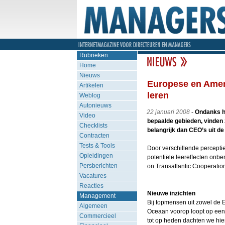
Rubrieken
Home
Nieuws
Europese en Amer
Artikelen
leren
Weblog
Autonieuws
22 januari 2008
-
Ondanks he
Video
bepaalde gebieden, vinden
Checklists
belangrijk dan CEO’s uit de
Contracten
Tests & Tools
Door verschillende perceptie
Opleidingen
potentiële leereffecten onbe
Persberichten
on Transatlantic Cooperatio
Vacatures
Reacties
Nieuwe inzichten
Management
Bij topmensen uit zowel de E
Algemeen
Oceaan voorop loopt op een a
Commercieel
tot op heden dachten we hier