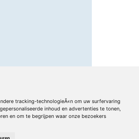
andere tracking-technologieÃ«n om uw surfervaring
gepersonaliseerde inhoud en advertenties te tonen,
eren en om te begrijpen waar onze bezoekers
euren