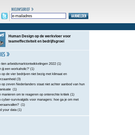
Human Design op de werkvloer voor
teameffectiviteit en bedrijfsgroei
 tien arbeidsmarktontwikkelingen 2022
(1)
n jij een workaholic?’
(1)
 op de vier bedrijven niet bezig met klimaat en
urzaamheid
(3)
 op zeven Nederlanders staat niet achter aanbod van hun
anisatie
(1)
e manieren om te reageren op onterechte kritiek
(1)
 cyber-survivalgids voor managers: hoe ga je om met
eraanvallen?
(1)
d your data
(1)