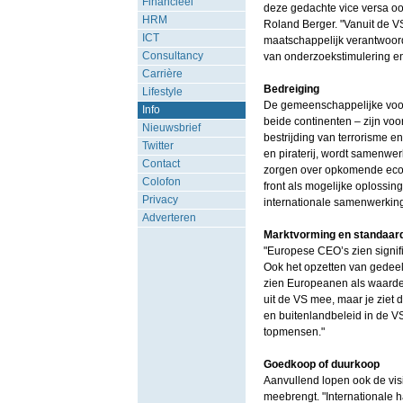
Financieel
deze gedachte vice versa ook
HRM
Roland Berger. "Vanuit de V
ICT
maatschappelijk verantwoor
Consultancy
van onderzoekstimulering en
Carrière
Bedreiging
Lifestyle
De gemeenschappelijke voo
Info
beide continenten – zijn voo
Nieuwsbrief
bestrijding van terrorisme 
Twitter
en piraterij, wordt samenwe
Contact
zorgen over opkomende econ
Colofon
front als mogelijke oplossin
Privacy
internationale samenwerking
Adverteren
Marktvorming en standaard
"Europese CEO’s zien signifi
Ook het opzetten van gedeel
zien Europeanen als waardev
uit de VS mee, maar je ziet
en buitenlandbeleid in de V
topmensen."
Goedkoop of duurkoop
Aanvullend lopen ook de vis
meebrengt. "Internationale h