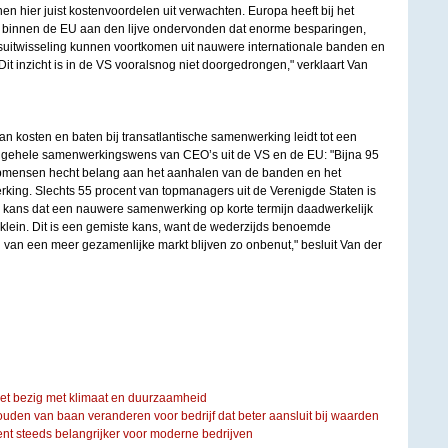
en hier juist kostenvoordelen uit verwachten. Europa heeft bij het
binnen de EU aan den lijve ondervonden dat enorme besparingen,
uitwisseling kunnen voortkomen uit nauwere internationale banden en
Dit inzicht is in de VS vooralsnog niet doorgedrongen," verklaart Van
van kosten en baten bij transatlantische samenwerking leidt tot een
de algehele samenwerkingswens van CEO’s uit de VS en de EU: "Bijna 95
pmensen hecht belang aan het aanhalen van de banden en het
ing. Slechts 55 procent van topmanagers uit de Verenigde Staten is
kans dat een nauwere samenwerking op korte termijn daadwerkelijk
or klein. Dit is een gemiste kans, want de wederzijds benoemde
 van een meer gezamenlijke markt blijven zo onbenut," besluit Van der
iet bezig met klimaat en duurzaamheid
ouden van baan veranderen voor bedrijf dat beter aansluit bij waarden
steeds belangrijker voor moderne bedrijven