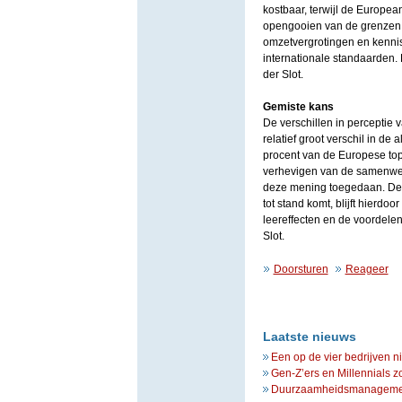
kostbaar, terwijl de European
opengooien van de grenzen 
omzetvergrotingen en kennis
internationale standaarden. 
der Slot.
Gemiste kans
De verschillen in perceptie 
relatief groot verschil in 
procent van de Europese to
verhevigen van de samenwerk
deze mening toegedaan. De 
tot stand komt, blijft hierdo
leereffecten en de voordelen
Slot.
Doorsturen
Reageer
Laatste nieuws
Een op de vier bedrijven n
Gen-Z’ers en Millennials z
Duurzaamheidsmanagement 