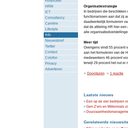
Financieel
HRM
Organisatiestrategie
In bedrijven die beschikken 
ICT
functionarissen aan dat zij a
Consultancy
daadwerkelijk formuleren va
Carrière
dat de afdeling HR hier een 
Lifestyle
alle organisatiedoelstelling
Info
Nieuwsbrief
Meer tijd
Twitter
Overigens vindt 55 procent 
Contact
aan het formuleren van de HR-
Colofon
medewerkers 46 procent voor
terwijl 29 procent het nut er 
Privacy
Adverteren
Doorsturen
1 reactie
Laatste nieuws
Een op de vier bedrijven n
Gen-Z’ers en Millennials z
Duurzaamheidsmanagement 
Gerelateerde nieuwsit