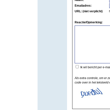
Naam:
Emailadres:
URL: (niet verplicht)
Reactie/Opmerking:
Ik wil bericht per e-ma
Als extra controle, om er z
code over in het tekstveld e