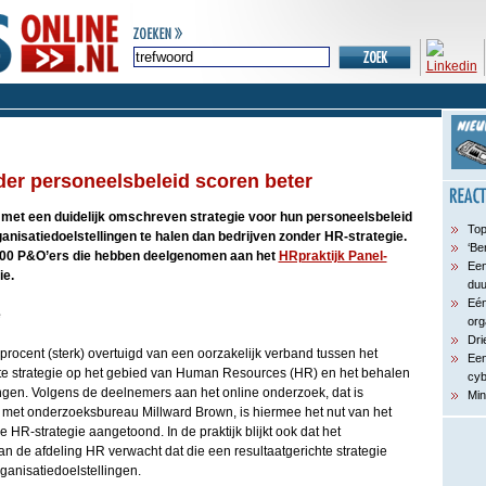
der personeelsbeleid scoren beter
 met een duidelijk omschreven strategie voor hun personeelsbeleid
Top
rganisatiedoelstellingen te halen dan bedrijven zonder HR-strategie.
‘Be
 800 P&O’ers die hebben deelgenomen aan het
HRpraktijk Panel-
Een
ie.
du
Eén
e
org
Dri
procent (sterk) overtuigd van een oorzakelijk verband tussen het
Een
te strategie op het gebied van Human Resources (HR) en het behalen
cyb
ingen. Volgens de deelnemers aan het online onderzoek, dat is
Min
met onderzoeksbureau Millward Brown, is hiermee het nut van het
 HR-strategie aangetoond. In de praktijk blijkt ook dat het
 de afdeling HR verwacht dat die een resultaatgerichte strategie
rganisatiedoelstellingen.