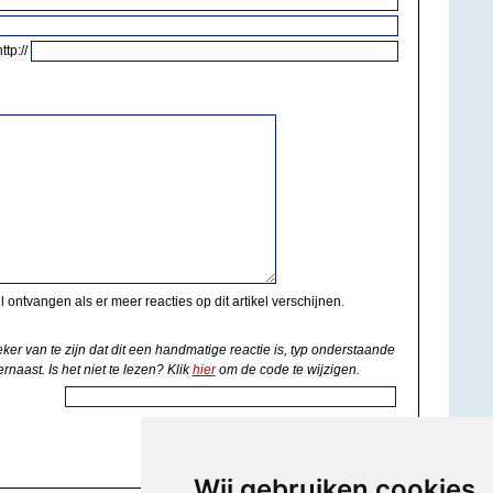
http://
il ontvangen als er meer reacties op dit artikel verschijnen.
eker van te zijn dat dit een handmatige reactie is, typ onderstaande
rnaast. Is het niet te lezen? Klik
hier
om de code te wijzigen.
Wij gebruiken cookies