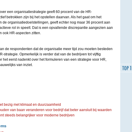
over een organisatiestrategie geeft 60 procent van de HR-
ctief betrokken zijn bij het opstellen daarvan. Als het gaat om het
n de organisatiedoelstellingen, geeft echter nog maar 36 procent aan
actieve rol in speelt. Dat is een opvallende discrepantie aangezien aan
en ook HR-aspecten zitten.
van de respondenten dat de organisatie meer tijd zou moeten besteden
strategie. Opmerkelijk is verder dat van de bedrijven tot vijftig
 het eerst nadenkt over het formuleren van een strategie voor HR,
nauwelijks van inziet.
iet bezig met klimaat en duurzaamheid
ouden van baan veranderen voor bedrijf dat beter aansluit bij waarden
steeds belangrijker voor moderne bedrijven
ems