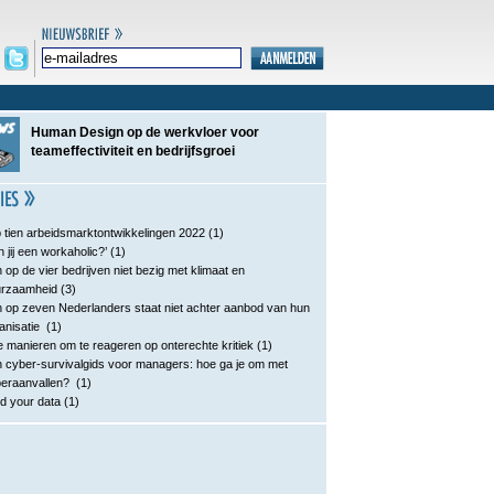
Human Design op de werkvloer voor
teameffectiviteit en bedrijfsgroei
 tien arbeidsmarktontwikkelingen 2022
(1)
n jij een workaholic?’
(1)
 op de vier bedrijven niet bezig met klimaat en
urzaamheid
(3)
 op zeven Nederlanders staat niet achter aanbod van hun
anisatie
(1)
e manieren om te reageren op onterechte kritiek
(1)
 cyber-survivalgids voor managers: hoe ga je om met
eraanvallen?
(1)
d your data
(1)