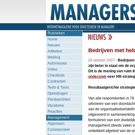
Rubrieken
Home
Nieuws
Bedrijven met hel
Artikelen
Weblog
26 oktober 2007
-
Bedrijven
Autonieuws
zijn beter in staat om de o
Video
Dit is de mening van ruim
Checklists
onderzoek
over HR-strateg
Contracten
Tests & Tools
Resultaatgerichte strategi
Opleidingen
Van alle respondenten is 78 
Persberichten
uitvoeren van een doordach
Vacatures
van de organisatiedoelstell
Reacties
uitgevoerd in samenwerking 
Management
formuleren van een duidelijke
Algemeen
management steeds vaker van
Commercieel
ontwikkelt afgeleid van de o