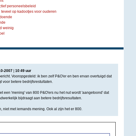
ent
ctief personeelsbeleid
h teveel op kadootjes voor ouderen
ldoende
nde
d weinig
oel
10
-
2007
|
10
:
49
uur
ericht. Vooropgesteld: ik ben zelf P&O'er en ben ervan overtuigd dat
 voor betere bedrijfsrestultaten.
 met een 'mening' van 800 P&O'ers nu het nut wordt 'aangetoond' dat
dwerkelijk bijdraagt aan betere bedrijfsresultaten.
, niet met iemands mening. Ook al zijn het er 800.