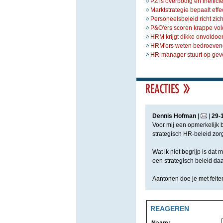
PZ is overbodig en ineffici
Marktstrategie bepaalt effe
Personeelsbeleid richt zic
P&O'ers scoren krappe vo
HRM krijgt dikke onvoldoe
HRM'ers weten bedroeven
HR-manager stuurt op gev
Dennis Hofman
|
|
29
-
Voor mij een opmerkelijk b
strategisch HR-beleid zorgt
Wat ik niet begrijp is dat
een strategisch beleid daa
Aantonen doe je met feiten
REAGEREN