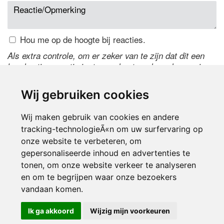
Hou me op de hoogte bij reacties.
Als extra controle, om er zeker van te zijn dat dit een
handmatige reactie is, typ onderstaande code over in
het tekstveld ernaast. Is het niet te lezen? Klik
hier
om
de code te wijzigen.
Wij gebruiken cookies
Wij maken gebruik van cookies en andere
tracking-technologieÃ«n om uw surfervaring op
onze website te verbeteren, om
gepersonaliseerde inhoud en advertenties te
tonen, om onze website verkeer te analyseren
en om te begrijpen waar onze bezoekers
Inloggen
vandaan komen.
Ik ga akkoord
Wijzig mijn voorkeuren
© 2000-2026 UFE Media:
Managersonline.nl
|
Brisk magazine
Partners:
Autowereld.com
|
Personeelsnet
| ABM Financial News