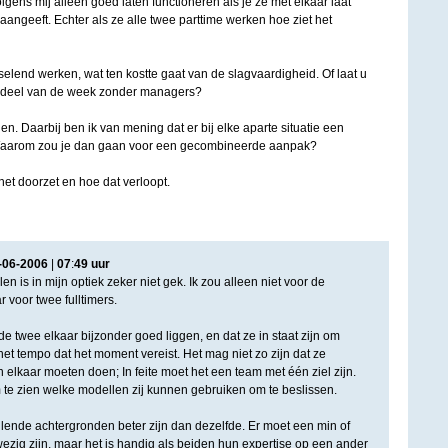
gens mij alleen goed laten functioneren als je ze met elkaar laat
 aangeeft. Echter als ze alle twee parttime werken hoe ziet het
elend werken, wat ten kostte gaat van de slagvaardigheid. Of laat u
n deel van de week zonder managers?
 zien. Daarbij ben ik van mening dat er bij elke aparte situatie een
 Waarom zou je dan gaan voor een gecombineerde aanpak?
et doorzet en hoe dat verloopt.
-
06
-
2006
|
07
:
49
uur
n is in mijn optiek zeker niet gek. Ik zou alleen niet voor de
r voor twee fulltimers.
de twee elkaar bijzonder goed liggen, en dat ze in staat zijn om
et tempo dat het moment vereist. Het mag niet zo zijn dat ze
elkaar moeten doen; In feite moet het een team met één ziel zijn.
m te zien welke modellen zij kunnen gebruiken om te beslissen.
llende achtergronden beter zijn dan dezelfde. Er moet een min of
wezig zijn, maar het is handig als beiden hun expertise op een ander