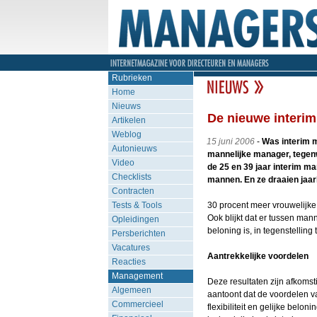
Rubrieken
Home
Nieuws
De nieuwe interi
Artikelen
Weblog
15 juni 2006
-
Was interim m
Autonieuws
mannelijke manager, tegen
Video
de 25 en 39 jaar interim m
Checklists
mannen. En ze draaien jaar
Contracten
Tests & Tools
30 procent meer vrouwelijke
Ook blijkt dat er tussen mann
Opleidingen
beloning is, in tegenstelling
Persberichten
Vacatures
Aantrekkelijke voordelen
Reacties
Management
Deze resultaten zijn afkoms
Algemeen
aantoont dat de voordelen 
Commercieel
flexibiliteit en gelijke bel