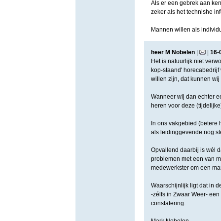
Als er een gebrek aan kenn
zeker als het technishe in
Mannen willen als individu
heer M Nobelen
|
|
16
-
Het is natuurlijk niet ver
kop-staand' horecabedrijf 
willen zijn, dat kunnen w
Wanneer wij dan echter ee
heren voor deze (tijdelijk
In ons vakgebied (betere 
als leidinggevende nog ste
Opvallend daarbij is wél 
problemen met een van mi
medewerkster om een ma
Waarschijnlijk ligt dat in 
-zélfs in Zwaar Weer- ee
constatering.