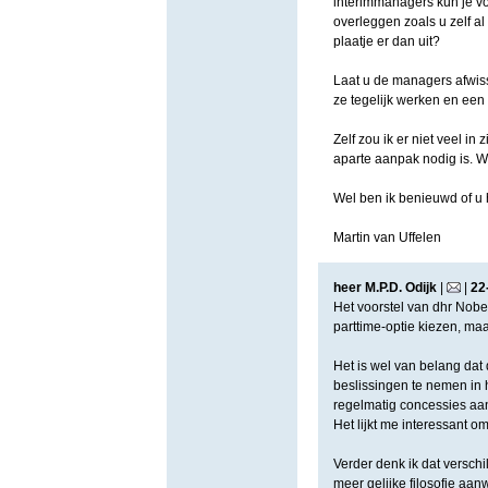
interimmanagers kun je vol
overleggen zoals u zelf al
plaatje er dan uit?
Laat u de managers afwiss
ze tegelijk werken en ee
Zelf zou ik er niet veel in
aparte aanpak nodig is.
Wel ben ik benieuwd of u h
Martin van Uffelen
heer M.P.D. Odijk
|
|
22
Het voorstel van dhr Nobele
parttime-optie kiezen, maa
Het is wel van belang dat 
beslissingen te nemen in h
regelmatig concessies aan 
Het lijkt me interessant o
Verder denk ik dat verschi
meer gelijke filosofie aan