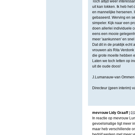
Toch altijd weer interess
uit kan lokken. Ik heb het
en mannelijke hersenen. I
gebaseerd. Werving en sel
simpeler. Kijk naar een p
doen allerlei individuele 
eens een mooie gelegenh
meer 'aankunnen' en snel 
Dat dit in de praktijk ech
vrouwen als Rita Verdonk
die grote moeite hebben e
Laten we toch letten op ind
uit de oude doos!
J.Lumanauw-van Ommen
Directeur (geen interim)
mevrouw Lidy Graaff
|
In reactie op mevrouw Lum
gevoelsmatige ligt meer i
maar heb verschillende o
bedrijf werken met meer v