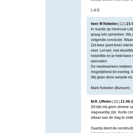
L.d.G
heer M Nobelen
|
|
21
-
In reactie op mevrouw Li
graag iets opmerken. Wij 
volgende conclusie: Waar
Zet twee (part-time) inte
neer. Let wel, met dezel
hetzelfde en je hebt twee
aanvullen.
De medewerkers hebben d
mogelijkheid tot overleg. 
Wij gaan deze aanpak na 
Mark Nobelen (Bussum)
M.R. Uffelen
|
|
21
-
06
-
Dit lijkt mij geen slimme
slagvaardig zijn. Korte c
elkaar aan de slag te zett
Daarbij dient de construc