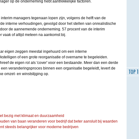
anager op de onderneming hebt aantrekkelijke factoren.
interim managers tegenaan lopen zijn, volgens de helft van de
e interne verhoudingen, gevolgd door het stellen van onrealistische
rs door de aannemende onderneming. 57 procent van de interim
 vaak of altijd meteen na aankomst bij.
ar eigen zeggen meestal ingehuurd om een interne
stelligen of een grote reorganisatie of overname te begeleiden.
hreef de eigen rol als 'cover' voor een bestaande. Meer dan een derde
 een veranderingsproces binnen een organisatie begeleidt, levert de
e omzet- en winststijging op.
iet bezig met klimaat en duurzaamheid
ouden van baan veranderen voor bedrijf dat beter aansluit bij waarden
steeds belangrijker voor moderne bedrijven