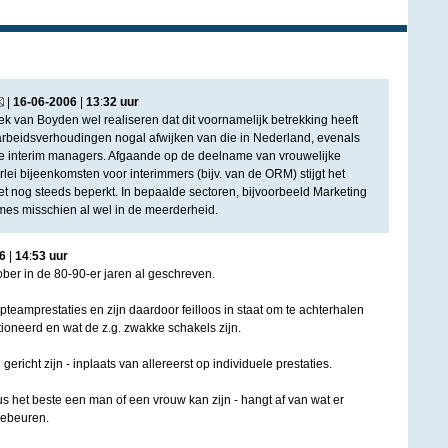
|
16
-
06
-
2006
|
13
:
32
uur
ek van Boyden wel realiseren dat dit voornamelijk betrekking heeft
arbeidsverhoudingen nogal afwijken van die in Nederland, evenals
ke interim managers. Afgaande op de deelname van vrouwelijke
lei bijeenkomsten voor interimmers (bijv. van de ORM) stijgt het
et nog steeds beperkt. In bepaalde sectoren, bijvoorbeeld Marketing
mes misschien al wel in de meerderheid.
6
|
14
:
53
uur
ober in de 80-90-er jaren al geschreven.
pteamprestaties en zijn daardoor feilloos in staat om te achterhalen
ioneerd en wat de z.g. zwakke schakels zijn.
ericht zijn - inplaats van allereerst op individuele prestaties.
s het beste een man of een vrouw kan zijn - hangt af van wat er
gebeuren.