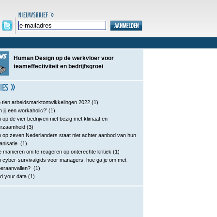
Human Design op de werkvloer voor
teameffectiviteit en bedrijfsgroei
 tien arbeidsmarktontwikkelingen 2022
(1)
n jij een workaholic?’
(1)
 op de vier bedrijven niet bezig met klimaat en
urzaamheid
(3)
 op zeven Nederlanders staat niet achter aanbod van hun
anisatie
(1)
e manieren om te reageren op onterechte kritiek
(1)
 cyber-survivalgids voor managers: hoe ga je om met
eraanvallen?
(1)
d your data
(1)