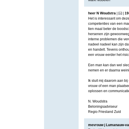
Mark Nobelen
heer N Woudstra
|
|
19
Het is interessant om dez
competenties van een man
tien maal beter de boods
hersenen zijn gewoonweg 
interne problemen die ver
nadeel nadeel kan zijn da
en handelt. Tevens onthoud
een vrouw eerder het risic
Een man kan dan wel slec
nemen en er daarna weinig
Ik sluit mij daarom aan bi
vrouw of een man plaatsen
oplossen en communicati
N. Woudstra
Beloningsadviseur
Regio Friesland Zuid
mevrouw j Lumanauw-v