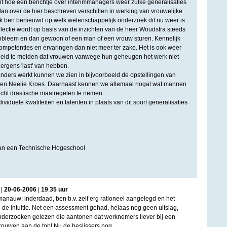
ant hoe een berichtje over interimmanagers weer zulke generalisaties
 dan over de hier beschreven verschillen in werking van vrouwelijke
k ben benieuwd op welk wetenschappelijk onderzoek dit nu weer is
ectie wordt op basis van de inzichten van de heer Woudstra steeds
robleem en dan gewoon of een man of een vrouw sturen. Kennelijk
competenties en ervaringen dan niet meer ter zake. Het is ook weer
eid te melden dat vrouwen vanwege hun geheugen het werk niet
ergens 'last' van hebben.
t anders werkt kunnen we zien in bijvoorbeeld de opstellingen van
 en Neelie Kroes. Daarnaast kennen we allemaal nogal wat mannen
cht drastische maatregelen te nemen.
ividuele kwaliteiten en talenten in plaats van dit soort generalisaties
 van een Technische Hogeschool
|
20
-
06
-
2006
|
19
:
35
uur
anauw; inderdaad, ben b.v. zelf erg rationeel aangelegd en het
n de intuitie. Net een assessment gehad, helaas nog geen uitslag,
nderzoeken gelezen die aantonen dat werknemers liever bij een
rouwen aan de top! Nu de beslissers nog.