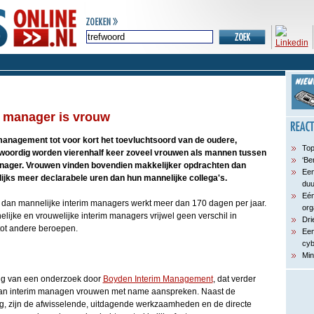
m manager is vrouw
anagement tot voor kort het toevluchtsoord van de oudere,
Top
woordig worden vierenhalf keer zoveel vrouwen als mannen tussen
‘Be
anager. Vrouwen vinden bovendien makkelijker opdrachten dan
Een
lijks meer declarabele uren dan hun mannelijke collega's.
du
Eén
 dan mannelijke interim managers werkt meer dan 170 dagen per jaar.
org
elijke en vrouwelijke interim managers vrijwel geen verschil in
Dri
 tot andere beroepen.
Een
cyb
Min
tig van een onderzoek door
Boyden Interim Management
, dat verder
van interim managen vrouwen met name aanspreken. Naast de
oning, zijn de afwisselende, uitdagende werkzaamheden en de directe