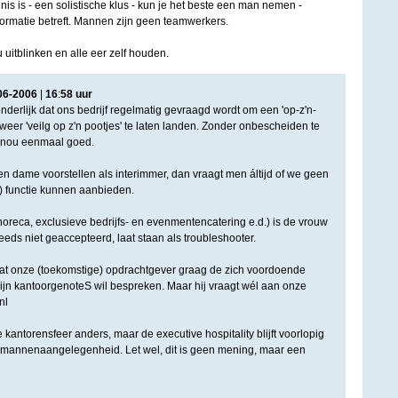
is is - een solistische klus - kun je het beste een man nemen -
formatie betreft. Mannen zijn geen teamwerkers.
 uitblinken en alle eer zelf houden.
06
-
2006
|
16
:
58
uur
wonderlijk dat ons bedrijf regelmatig gevraagd wordt om een 'op-z'n-
weer 'veilg op z'n pootjes' te laten landen. Zonder onbescheiden te
ij nou eenmaal goed.
n dame voorstellen als interimmer, dan vraagt men áltijd of we geen
e) functie kunnen aanbieden.
horeca, exclusieve bedrijfs- en evenmentencatering e.d.) is de vrouw
eds niet geaccepteerd, laat staan als troubleshooter.
dat onze (toekomstige) opdrachtgever graag de zich voordoende
jn kantoorgenoteS wil bespreken. Maar hij vraagt wél aan onze
nl
de kantorensfeer anders, maar de executive hospitality blijft voorlopig
n mannenaangelegenheid. Let wel, dit is geen mening, maar een