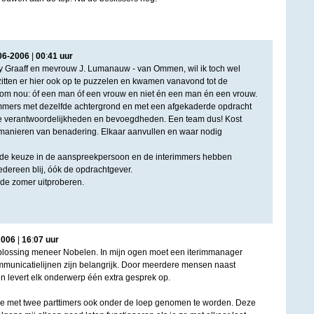
06
-
2006
|
00
:
41
uur
dy Graaff en mevrouw J. Lumanauw - van Ommen, wil ik toch wel
zitten er hier ook op te puzzelen en kwamen vanavond tot de
om nou: óf een man óf een vrouw en niet én een man én een vrouw.
rimmers met dezelfde achtergrond en met een afgekaderde opdracht
fde verantwoordelijkheden en bevoegdheden. Een team dus! Kost
 manieren van benadering. Elkaar aanvullen en waar nodig
e keuze in de aanspreekpersoon en de interimmers hebben
Iedereen blij, óók de opdrachtgever.
de zomer uitproberen.
2006
|
16
:
07
uur
 oplossing meneer Nobelen. In mijn ogen moet een iterimmanager
ommunicatielijnen zijn belangrijk. Door meerdere mensen naast
en levert elk onderwerp één extra gesprek op.
tie met twee parttimers ook onder de loep genomen te worden. Deze