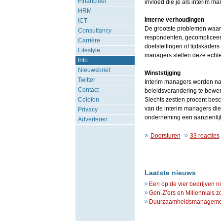
Financieel
invloed die je als interim m
HRM
Interne verhoudingen
ICT
De grootste problemen waar 
Consultancy
respondenten, gecompliceerd
Carrière
doelstellingen of tijdskade
Lifestyle
managers stellen deze echter
Info
Nieuwsbrief
Winststijging
Twitter
Interim managers worden na
Contact
beleidsverandering te bewerk
Colofon
Slechts zestien procent besc
van de interim managers die
Privacy
onderneming een aanzienlijk
Adverteren
Doorsturen
33 reacties
Laatste nieuws
Een op de vier bedrijven n
Gen-Z’ers en Millennials z
Duurzaamheidsmanagement 