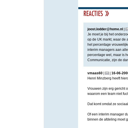
joost.lodder@home.nl
|
Je moet je bij het onderzo
op de UK markt, waar de 
het percentage vrouwelij
interim managers aan aller
percentage wel, maar is h
Communicatie, zijn de da
vmaas60
|
|
16
-
06
-
200
Henri Minzberg heeft hier
Vrouwen zijn erg gericht o
waarom een team niet fuct
Dat komt omdat ze sociaal g
Of een interim manager du
binnen de afdeling moet 