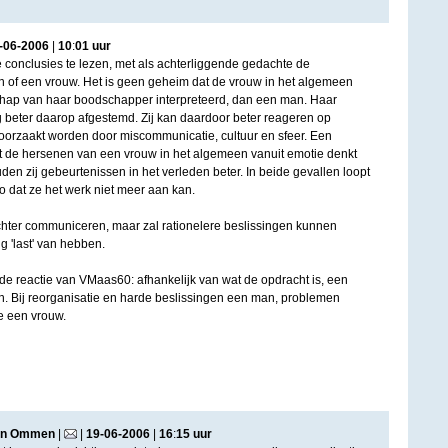
-
06
-
2006
|
10
:
01
uur
e conclusies te lezen, met als achterliggende gedachte de
 of een vrouw. Het is geen geheim dat de vrouw in het algemeen
chap van haar boodschapper interpreteerd, dan een man. Haar
beter daarop afgestemd. Zij kan daardoor beter reageren op
oorzaakt worden door miscommunicatie, cultuur en sfeer. Een
t de hersenen van een vrouw in het algemeen vanuit emotie denkt
en zij gebeurtenissen in het verleden beter. In beide gevallen loopt
o dat ze het werk niet meer aan kan.
hter communiceren, maar zal rationelere beslissingen kunnen
 'last' van hebben.
j de reactie van VMaas60: afhankelijk van wat de opdracht is, een
. Bij reorganisatie en harde beslissingen een man, problemen
e een vrouw.
an Ommen
|
|
19
-
06
-
2006
|
16
:
15
uur