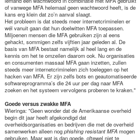
iemand een wachtwoord in combinatie met MFA gebruikt
of vanwege MFA helemaal geen wachtwoord heeft, is de
kans erg klein dat zo’n aanval slaagt.
Het probleem is dat steeds meer internetcriminelen er
wél vanuit gaan dat hun doelwitten MFA toepassen.
Miljoenen mensen die MFA gebruiken zijn al eens
gehackt, sommigen zelfs vijftien jaar geleden al. De
basis van MFA bestaat namelijk al heel lang en de
kennis om het te omzeilen daarom ook. Nu organisaties
en consumenten massaal MFA gaan inzetten, zullen
steeds meer internetcriminelen zich toeleggen op het
hacken van MFA. Er zijn zelfs bots en geautomatiseerde
softwareprogramma’s die 24 uur per dag naar MFA
zoeken en het systeem vervolgens proberen te kraken."
Goede versus zwakke MFA
Wieringa: "Geen wonder dat de Amerikaanse overheid
begin dit jaar heeft afgekondigd dat
overheidsorganisaties en bedrijven die met de overheid
samenwerken alleen nog
mogen
phishing resistant MFA
gebruiken. Maar wat is dan goede, oftewel niet te