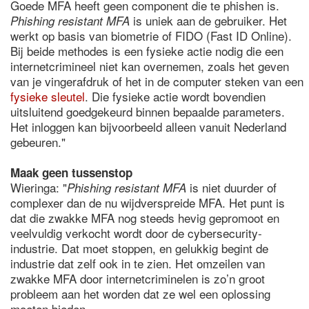
Goede MFA heeft geen component die te phishen is.
is uniek aan de gebruiker. Het
Phishing resistant MFA
werkt op basis van biometrie of FIDO (Fast ID Online).
Bij beide methodes is een fysieke actie nodig die een
internetcrimineel niet kan overnemen, zoals het geven
van je vingerafdruk of het in de computer steken van een
fysieke sleutel
. Die fysieke actie wordt bovendien
uitsluitend goedgekeurd binnen bepaalde parameters.
Het inloggen kan bijvoorbeeld alleen vanuit Nederland
gebeuren."
Maak geen tussenstop
Wieringa: "
is niet duurder of
Phishing resistant MFA
complexer dan de nu wijdverspreide MFA. Het punt is
dat die zwakke MFA nog steeds hevig gepromoot en
veelvuldig verkocht wordt door de cybersecurity-
industrie. Dat moet stoppen, en gelukkig begint de
industrie dat zelf ook in te zien. Het omzeilen van
zwakke MFA door internetcriminelen is zo’n groot
probleem aan het worden dat ze wel een oplossing
moeten bieden.