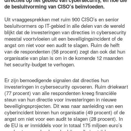
directies op het gebied van cybersecurity, en hoe die
de besluitvorming van CISO’s beïnvloeden.
Uit vraaggesprekken met ruim 900 CISO’s en senior
besluitvormers op IT-gebied in alle delen van de wereld
blijkt dat de investeringen van directies in cybersecurity
meestal voortvloeien uit een beveiligingsincident of de
angst om niet voor een audit te slagen. Ruim de helft
van de respondenten (58 procent) zegt dan ook dat hun
organisatie van plan is om in de komende 12 maanden
het security-budget te verhogen.
Er zijn bemoedigende signalen dat directies hun
investeringen in cybersecurity opvoeren. Ruim driekwart
(77 procent) van alle respondenten kreeg financiële
steun van hun directie voor investeringen in nieuwe
beveiligingsprojecten. Dit was naar aanleiding van een
cyberincident binnen hun organisatie (49 procent) of de
angst om niet voor een audit te slagen (28 procent). In
de EU is er inmiddels voor in totaal 175 miljoen euro’s