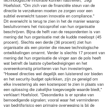
Hoefsloot. "Om zich van de financiële steun van de
directie te verzekeren moeten ze zorgen voor een
subtiel evenwicht tussen innovatie en compliance."
Dit evenwicht is terug te zien in het de manier waarop
besluitvormers het risicoprofiel van hun organisatie
beschrijven. Bijna de helft van de respondenten is van
mening dat hun organisatie met de kudde meeloopt (45
procent). Slechts een derde (36 procent) ziet hun
organisatie als een pionier die nieuwe technologische
ontwikkelingen omarmt. Verder is slechts 17 procent van
mening dat hun organisatie de vinger aan de pols heeft
wat betreft de laatste cyberbedreigingen en het
overeenkomstig prioriteren van hun investeringen.
"Hoewel directies wel degelijk een luisterend oor bieden
en het security-budget opkrikken, zijn ze geneigd om
elke investering als een kostenpost te zien in plaats van
een oplossing die zakelijke toegevoegde waarde biedt,"
verklaart Hoefsloot. "Desondanks is er sprake van
bemoedigende signalen; vooral waar het verminderen
van bedrijfsrisico een primaire overweging is bij de