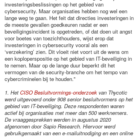
investeringsbeslissingen op het gebied van
cybersecurity. Maar organisaties hebben nog wel een
lange weg te gaan. Het feit dat directies investeringen in
de meeste gevallen goedkeuren nadat er een
beveiligingsincident is opgetreden, of dat doen uit angst
voor boetes van toezichthouders, wijst erop dat
investeringen in cybersecurity vooral als een
‘verzekering’ zien. Dit vloeit niet voort uit de wens om
een koploperspositie op het gebied van IT-beveiliging in
te nemen. Maar op de lange duur beperkt dit het
vermogen van de security-branche om het tempo van
cybercriminelen bij te houden."
1. Het
CISO Besluitvormings-onderzoek
van Thycotic
werd uitgevoerd onder 908 senior besluitvormers op het
gebied van IT-beveiliging. Deze respondenten waren
actief bij organisaties met meer dan 500 werknemers.
De vraaggesprekken werden in augustus 2020
afgenomen door Sapio Research. Hiervoor werd
gebruikgemaakt van een e-mailuitnodiging en een online