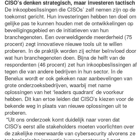
CISO’s denken strategisch, maar investeren tactisch
De inkoopbeslissingen die CISOs’ zelf nemen zijn op de
toekomst gericht. Hun investeringen hebben ten doel om
gelijke pas te kunnen houden met de ontwikkelingen op
beveiligingsgebied en de initiatieven van hun
branchegenoten. Een overweldigende meerderheid (75
procent) zegt innovatieve nieuwe tools uit te willen
proberen. In de praktijk worden zij echter beïnvloed door
wat hun branchegenoten doen. Bijna de helft van de
respondenten (46 procent) zet hun inkoopbeslissingen af
tegen die van andere bedrijven in hun sector. In de
Benelux wordt er ook gekeken naar aanbevelingen van
grote onderzoeksbedrijven, waarbij met name
oplossingen van het ‘leaders quadrant’ de voorkeur
hebben. Dit kan ertoe leiden dat CISO’s kiezen voor de
bekende weg in plaats van nieuwe oplossingen uit te
proberen.
"Uit ons onderzoek komt duidelijk naar voren dat
CISO’s eerst alle stakeholders moeten voorlichten over
de zakelijke meerwaarde van cybersecurity alvorens ze
technologische innovatie kunnen nastreven," zegt