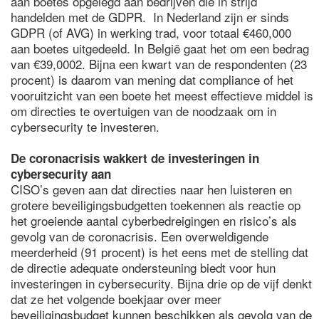
aan boetes opgelegd aan bedrijven die in strijd
handelden met de GDPR. In Nederland zijn er sinds
GDPR (of AVG) in werking trad, voor totaal €460,000
aan boetes uitgedeeld. In België gaat het om een bedrag
van €39,0002. Bijna een kwart van de respondenten (23
procent) is daarom van mening dat compliance of het
vooruitzicht van een boete het meest effectieve middel is
om directies te overtuigen van de noodzaak om in
cybersecurity te investeren.
De coronacrisis wakkert de investeringen in
cybersecurity aan
CISO’s geven aan dat directies naar hen luisteren en
grotere beveiligingsbudgetten toekennen als reactie op
het groeiende aantal cyberbedreigingen en risico’s als
gevolg van de coronacrisis. Een overweldigende
meerderheid (91 procent) is het eens met de stelling dat
de directie adequate ondersteuning biedt voor hun
investeringen in cybersecurity. Bijna drie op de vijf denkt
dat ze het volgende boekjaar over meer
beveiligingsbudget kunnen beschikken als gevolg van de