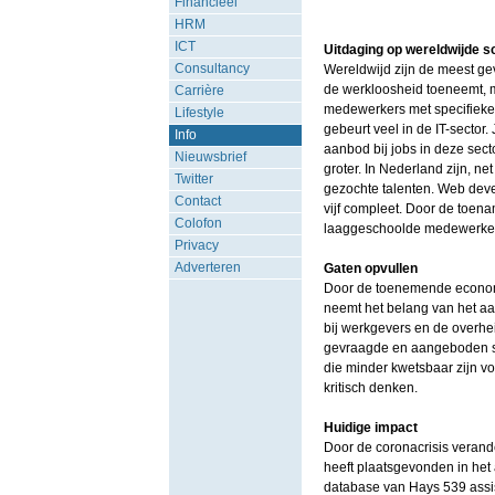
Financieel
HRM
ICT
Uitdaging op wereldwijde s
Consultancy
Wereldwijd zijn de meest ge
de werkloosheid toeneemt, m
Carrière
medewerkers met specifieke 
Lifestyle
gebeurt veel in de IT-sector.
Info
aanbod bij jobs in deze sec
Nieuwsbrief
groter. In Nederland zijn, n
Twitter
gezochte talenten. Web deve
Contact
vijf compleet. Door de toena
Colofon
laaggeschoolde medewerkers,
Privacy
Adverteren
Gaten opvullen
Door de toenemende economi
neemt het belang van het aan
bij werkgevers en de overhei
gevraagde en aangeboden ski
die minder kwetsbaar zijn vo
kritisch denken.
Huidige impact
Door de coronacrisis verande
heeft plaatsgevonden in het
database van Hays 539 assist