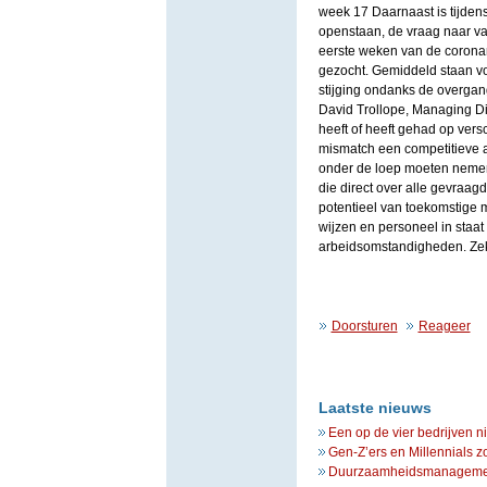
week 17 Daarnaast is tijdens
openstaan, de vraag naar vak
eerste weken van de corona
gezocht. Gemiddeld staan vo
stijging ondanks de overgang
David Trollope, Managing Di
heeft of heeft gehad op ver
mismatch een competitieve 
onder de loep moeten nemen o
die direct over alle gevraag
potentieel van toekomstige m
wijzen en personeel in staa
arbeidsomstandigheden. Zeke
Doorsturen
Reageer
Laatste nieuws
Een op de vier bedrijven n
Gen-Z’ers en Millennials z
Duurzaamheidsmanagement 