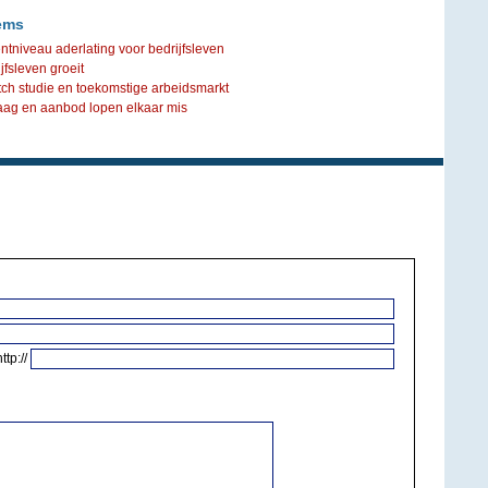
ems
niveau aderlating voor bedrijfsleven
jfsleven groeit
tch studie en toekomstige arbeidsmarkt
aag en aanbod lopen elkaar mis
http://