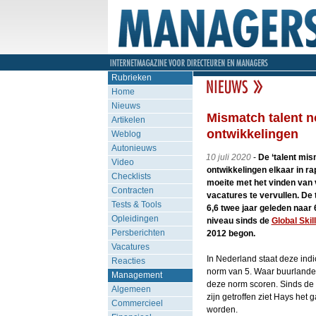
Rubrieken
Home
Nieuws
Mismatch talent n
Artikelen
ontwikkelingen
Weblog
Autonieuws
10 juli 2020
-
De ‘talent mis
Video
ontwikkelingen elkaar in 
Checklists
moeite met het vinden van 
Contracten
vacatures te vervullen. De 
Tests & Tools
6,6 twee jaar geleden naar 
Opleidingen
niveau sinds de
Global Skil
Persberichten
2012 begon.
Vacatures
In Nederland staat deze indi
Reacties
norm van 5. Waar buurlanden
Management
deze norm scoren. Sinds de
Algemeen
zijn getroffen ziet Hays het
Commercieel
worden.