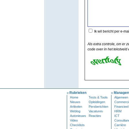
Ik wil bericht per e-ma
Als extra controle, om er z
code over in het tekstveld e
Rubrieken
Managem
Home
Tests & Tools
Algemeen
Nieuws
Opleidingen
Commerci
Artikelen
Persberichten
Financieel
Weblog
Vacatures
HRM
Autonieuws
Reacties
ICT
Video
Consultan
Checklists
Carrière