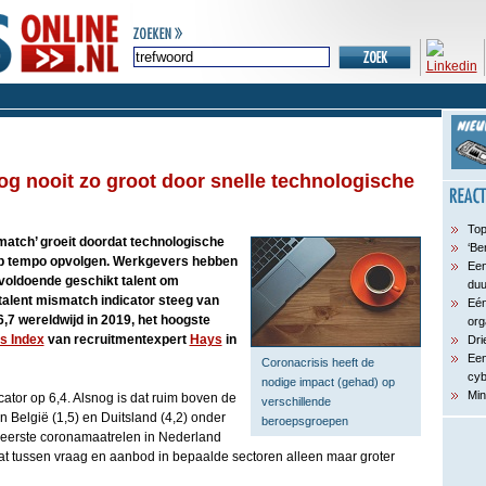
og nooit zo groot door snelle technologische
Top
match’ groeit doordat technologische
‘Be
rap tempo opvolgen. Werkgevers hebben
Een
voldoende geschikt talent om
du
talent mismatch indicator steeg van
Eén
6,7 wereldwijd in 2019, het hoogste
org
ls Index
van recruitmentexpert
Hays
in
Dri
Een
Coronacrisis heeft de
cyb
nodige impact (gehad) op
Min
cator op 6,4. Alsnog is dat ruim boven de
verschillende
 België (1,5) en Duitsland (4,2) onder
beroepsgroepen
 eerste coronamaatrelen in Nederland
 gat tussen vraag en aanbod in bepaalde sectoren alleen maar groter