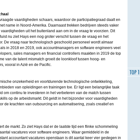
chaal
vraagde vaardigheden schaars, waardoor de participatiegraad daalt en
et name in Noord-Amerika. Daarnaast trekken bedrijven steeds vaker
vaardigheden uit het buitenland aan om in de vraag te voorzien. Dit
 Juist nu ziet Hays een nog groter verschil tussen de vraag en het
tor. De vraag naar technologisch geschoold personeel wordt almaar
et als in 2018 en 2019, ook accountmanagers en software engineers veel
lopers, sales managers en financial controllers maakten in 2019 de top
me van de talent mismatch groeit de loonkloof tussen hoog- en
 vooral in Azië en de Pacific.
sche onzekerheid en voortdurende technologische ontwikkeling,
bieden van opleidingen en trainingen toe. Er ligt een belangrijke taak
d om continu te investeren in het verbeteren van de match tussen
lls op de arbeidsmarkt. Dit geldt in het bijzonder voor vaardigheden
or de krachten van outsourcing en automatisering, zoals creatief en
rt de markt. Zo ziet Hays dat er de laatste tijd een flinke schommeling
 aantal vacatures voor software engineers. Waar gemiddeld in de
ant accountant vacatures openstaan is dit aantal keer vier gestegen in