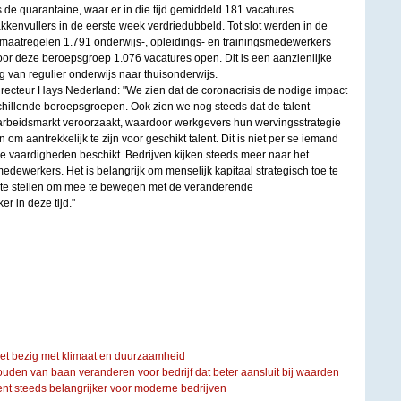
 de quarantaine, waar er in die tijd gemiddeld 181 vacatures
kenvullers in de eerste week verdriedubbeld. Tot slot werden in de
maatregelen 1.791 onderwijs-, opleidings- en trainingsmedewerkers
or deze beroepsgroep 1.076 vacatures open. Dit is een aanzienlijke
 van regulier onderwijs naar thuisonderwijs.
recteur Hays Nederland: "We zien dat de coronacrisis de nodige impact
schillende beroepsgroepen. Ook zien we nog steeds dat de talent
arbeidsmarkt veroorzaakt, waardoor werkgevers hun wervingsstrategie
m aantrekkelijk te zijn voor geschikt talent. Dit is niet per se iemand
de vaardigheden beschikt. Bedrijven kijken steeds meer naar het
edewerkers. Het is belangrijk om menselijk kapitaal strategisch toe te
t te stellen om mee te bewegen met de veranderende
r in deze tijd."
iet bezig met klimaat en duurzaamheid
ouden van baan veranderen voor bedrijf dat beter aansluit bij waarden
steeds belangrijker voor moderne bedrijven