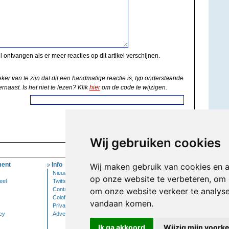
il ontvangen als er meer reacties op dit artikel verschijnen.
eker van te zijn dat dit een handmatige reactie is, typ onderstaande
rnaast. Is het niet te lezen? Klik
hier
om de code te wijzigen.
Wij gebruiken cookies
ent
Info
Mijn Account
Wij maken gebruik van cookies en 
Nieuwsbrief
Inloggen
op onze website te verbeteren, om 
eel
Twitter
Contact
om onze website verkeer te analys
Colofon
vandaan komen.
Privacy
cy
Adverteren
Ik ga akkoord
Wijzig mijn voork