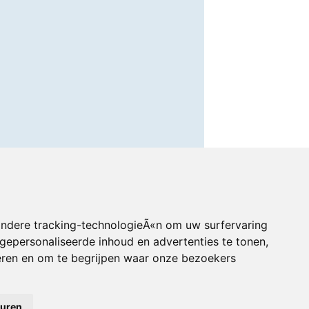
andere tracking-technologieÃ«n om uw surfervaring
gepersonaliseerde inhoud en advertenties te tonen,
eren en om te begrijpen waar onze bezoekers
euren