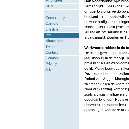
Financieel
Ook Nederlandse opleidinge
HRM
Verder blijkt uit de Global S
om aan te sluiten op de beho
ICT
betekent dat het onderwijss
Consultancy
en waar nodig aanpassingen 
Carrière
zoals artificial intelligenc
Lifestyle
Ierland en Zwitserland is he
Info
arbeidsmarkt. Zweden en Hong
Nieuwsbrief
Twitter
Werkvoorbereiders in de b
Contact
De meest gewilde profielen 
Colofon
jaar staan zij in de top vijf
professionals en werkvoorbe
Privacy
de lift. Menig bouwbedrijf k
Adverteren
Deze krapteberoepen zullen 
Robert van Veggel, Managing
zichtbaar tussen de vaardig
Naar verwachting wordt dat 
zoals artificial intelligence
opgeleid te krijgen. Het is 
nieuwe rollen kunnen invulle
oplossingen voor deze alsm