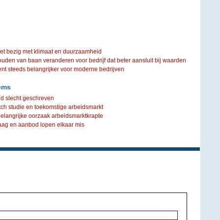
iet bezig met klimaat en duurzaamheid
ouden van baan veranderen voor bedrijf dat beter aansluit bij waarden
steeds belangrijker voor moderne bedrijven
ems
d slecht geschreven
tch studie en toekomstige arbeidsmarkt
langrijke oorzaak arbeidsmarktkrapte
aag en aanbod lopen elkaar mis