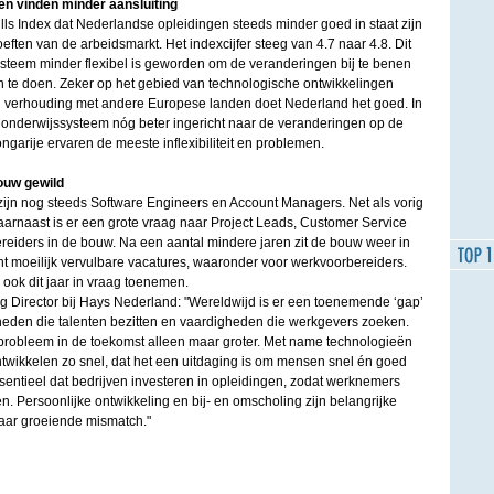
n vinden minder aansluiting
kills Index dat Nederlandse opleidingen steeds minder goed in staat zijn
eften van de arbeidsmarkt. Het indexcijfer steeg van 4.7 naar 4.8. Dit
ysteem minder flexibel is geworden om de veranderingen bij te benen
te doen. Zeker op het gebied van technologische ontwikkelingen
e. In verhouding met andere Europese landen doet Nederland het goed. In
t onderwijssysteem nóg beter ingericht naar de veranderingen op de
arije ervaren de meeste inflexibiliteit en problemen.
ouw gewild
zijn nog steeds Software Engineers en Account Managers. Net als vorig
. Daarnaast is er een grote vraag naar Project Leads, Customer Service
reiders in de bouw. Na een aantal mindere jaren zit de bouw weer in
ent moeilijk vervulbare vacatures, waaronder voor werkvoorbereiders.
ook dit jaar in vraag toenemen.
 Director bij Hays Nederland: "Wereldwijd is er een toenemende ‘gap’
heden die talenten bezitten en vaardigheden die werkgevers zoeken.
probleem in de toekomst alleen maar groter. Met name technologieën
 ontwikkelen zo snel, dat het een uitdaging is om mensen snel én goed
essentieel dat bedrijven investeren in opleidingen, zodat werknemers
n. Persoonlijke ontwikkeling en bij- en omscholing zijn belangrijke
aar groeiende mismatch."