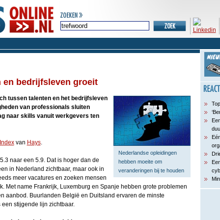
en bedrijfsleven groeit
h tussen talenten en het bedrijfsleven
Top
gheden van professionals sluiten
‘Be
g naar skills vanuit werkgevers ten
Een
du
Eén
 Index
van
Hays
.
org
Nederlandse opleidingen
Dri
 5.3 naar een 5.9. Dat is hoger dan de
hebben moeite om
Een
leen in Nederland zichtbaar, maar ook in
veranderingen bij te houden
cyb
steeds meer vacatures en zoeken mensen
Min
werk. Met name Frankrijk, Luxemburg en Spanje hebben grote problemen
en aanbod. Buurlanden België en Duitsland ervaren de minste
een stijgende lijn zichtbaar.