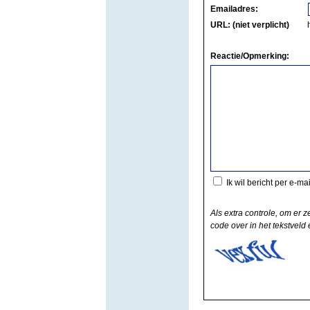
Emailadres:
URL: (niet verplicht)
Reactie/Opmerking:
Ik wil bericht per e-ma
Als extra controle, om er z
code over in het tekstveld e