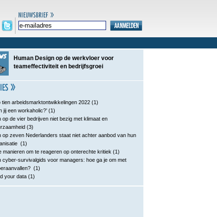
Human Design op de werkvloer voor
teameffectiviteit en bedrijfsgroei
 tien arbeidsmarktontwikkelingen 2022
(1)
n jij een workaholic?’
(1)
 op de vier bedrijven niet bezig met klimaat en
urzaamheid
(3)
 op zeven Nederlanders staat niet achter aanbod van hun
anisatie
(1)
e manieren om te reageren op onterechte kritiek
(1)
 cyber-survivalgids voor managers: hoe ga je om met
eraanvallen?
(1)
d your data
(1)