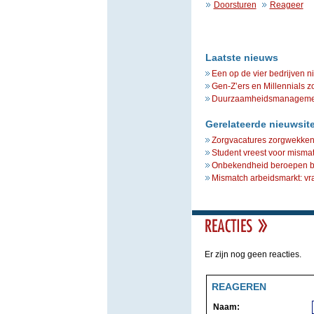
Doorsturen
Reageer
Laatste nieuws
Een op de vier bedrijven n
Gen-Z’ers en Millennials z
Duurzaamheidsmanagement 
Gerelateerde nieuwsit
Zorgvacatures zorgwekken
Student vreest voor misma
Onbekendheid beroepen be
Mismatch arbeidsmarkt: vr
Er zijn nog geen reacties.
REAGEREN
Naam: