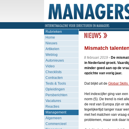
Rubrieken
Home
Nieuws
Mismatch talenten 
Artikelen
Weblog
8 februari 2019
-
De mismatc
Autonieuws
in Nederland groeit. Vaardi
Video
minder goed aan op de vraa
Checklists
opzichte van vorig jaar.
Contracten
Tests & Tools
Dat blijkt uit de
Global Skills
Opleidingen
Het indexcijfer ging van een
Persberichten
norm (5). De trend is niet al
Vacatures
de rest van Europa zijn er 
Reacties
tegelijkertijd langer naar 
Management
met het matchen van vraag 
Algemeen
problemen, maar ook daar is 
Commercieel