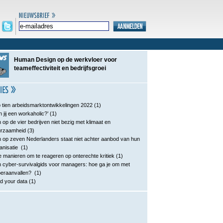
Human Design op de werkvloer voor
teameffectiviteit en bedrijfsgroei
 tien arbeidsmarktontwikkelingen 2022
(1)
n jij een workaholic?’
(1)
 op de vier bedrijven niet bezig met klimaat en
urzaamheid
(3)
 op zeven Nederlanders staat niet achter aanbod van hun
anisatie
(1)
e manieren om te reageren op onterechte kritiek
(1)
 cyber-survivalgids voor managers: hoe ga je om met
eraanvallen?
(1)
d your data
(1)