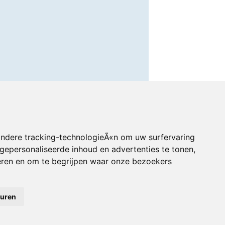
andere tracking-technologieÃ«n om uw surfervaring
gepersonaliseerde inhoud en advertenties te tonen,
eren en om te begrijpen waar onze bezoekers
euren