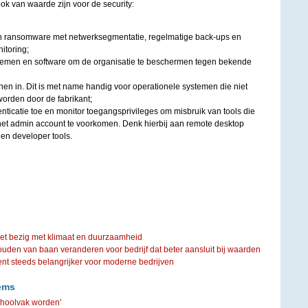
ok van waarde zijn voor de security:
n ransomware met netwerksegmentatie, regelmatige back-ups en
itoring;
temen en software om de organisatie te beschermen tegen bekende
hen in. Dit is met name handig voor operationele systemen die niet
orden door de fabrikant;
enticatie toe en monitor toegangsprivileges om misbruik van tools die
a het admin account te voorkomen. Denk hierbij aan remote desktop
en developer tools.
iet bezig met klimaat en duurzaamheid
ouden van baan veranderen voor bedrijf dat beter aansluit bij waarden
steeds belangrijker voor moderne bedrijven
ems
choolvak worden'