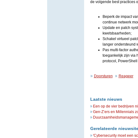
de volgende best practices o
Beperk de impact va
continue netwerk mon
Update en patch sys
kwetsbaarheden;
Schakel virtueel patc
langer ondersteund w
Pas multi-factor auth
toegankelijk zijn vi
protocol, PowerShell 
Doorsturen
Reageer
Laatste nieuws
Een op de vier bedrijven n
Gen-Z’ers en Millennials z
Duurzaamheidsmanagement 
Gerelateerde nieuwsit
'Cybersecurity moet een s