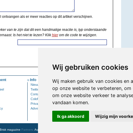
il ontvangen als er meer reacties op dit artikel verschijnen.
eker van te zijn dat dit een handmatige reactie is, typ onderstaande
rnaast. Is het niet te lezen? Klik
hier
om de code te wijzigen.
Wij gebruiken cookies
ent
Info
Mijn Account
Wij maken gebruik van cookies en 
Nieuwsbrief
Inloggen
op onze website te verbeteren, om 
eel
Twitter
Contact
om onze website verkeer te analys
Colofon
vandaan komen.
Privacy
cy
Adverteren
Ik ga akkoord
Wijzig mijn voork
Brisk magazine
Partners:
Autowereld.com
|
Personeelsnet
| ABM Financial News