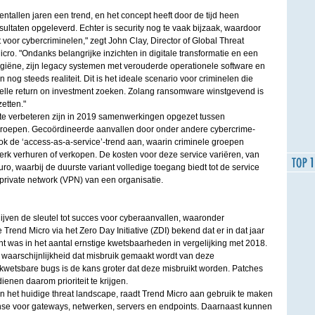
tientallen jaren een trend, en het concept heeft door de tijd heen
sultaten opgeleverd. Echter is security nog te vaak bijzaak, waardoor
voor cybercriminelen," zegt John Clay, Director of Global Threat
ro. "Ondanks belangrijke inzichten in digitale transformatie en een
ygiëne, zijn legacy systemen met verouderde operationele software en
og steeds realiteit. Dit is het ideale scenario voor criminelen die
lle return on investment zoeken. Zolang ransomware winstgevend is
zetten."
e verbeteren zijn in 2019 samenwerkingen opgezet tussen
roepen. Gecoördineerde aanvallen door onder andere cybercrime-
ook de ‘access-as-a-service’-trend aan, waarin criminele groepen
erk verhuren of verkopen. De kosten voor deze service variëren, van
ro, waarbij de duurste variant volledige toegang biedt tot de service
l private network (VPN) van een organisatie.
ven de sleutel tot succes voor cyberaanvallen, waaronder
rend Micro via het Zero Day Initiative (ZDI) bekend dat er in dat jaar
 was in het aantal ernstige kwetsbaarheden in vergelijking met 2018.
 waarschijnlijkheid dat misbruik gemaakt wordt van deze
 kwetsbare bugs is de kans groter dat deze misbruikt worden. Patches
enen daarom prioriteit te krijgen.
n het huidige threat landscape, raadt Trend Micro aan gebruik te maken
se voor gateways, netwerken, servers en endpoints. Daarnaast kunnen