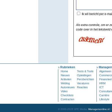
Ik wil bericht per e-ma
Als extra controle, om er z
code over in het tekstveld e
Rubrieken
Managem
Home
Tests & Tools
Algemeen
Nieuws
Opleidingen
Commerci
Artikelen
Persberichten
Financieel
Weblog
Vacatures
HRM
Autonieuws
Reacties
ICT
Video
Consultan
Checklists
Carrière
Contracten
Lifestyle
© 2000-2026 UFE Media:
Managersonline.nl
|