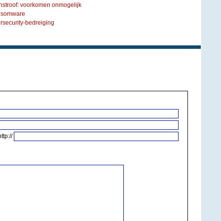
nstroof: voorkomen onmogelijk
ansomware
rsecurity-bedreiging
http://