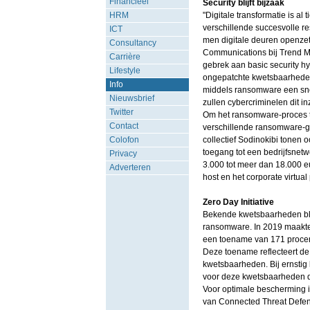
Financieel
Security blijft bijzaak
HRM
"Digitale transformatie is al 
verschillende succesvolle re
ICT
men digitale deuren openzet 
Consultancy
Communications bij Trend Mic
Carrière
gebrek aan basic security h
Lifestyle
ongepatchte kwetsbaarheden n
Info
middels ransomware een sne
Nieuwsbrief
zullen cybercriminelen dit in
Twitter
Om het ransomware-proces t
Contact
verschillende ransomware-g
Colofon
collectief Sodinokibi tonen 
toegang tot een bedrijfsnetw
Privacy
3.000 tot meer dan 18.000 eu
Adverteren
host en het corporate virtua
Zero Day Initiative
Bekende kwetsbaarheden blij
ransomware. In 2019 maakte T
een toename van 171 procent
Deze toename reflecteert de
kwetsbaarheden. Bij ernstig
voor deze kwetsbaarheden di
Voor optimale bescherming i
van Connected Threat Defen