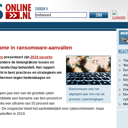
name in ransomware-aanvallen
ro
presenteert zijn
2019 security
Top
andere de belangrijkste issues en
‘Be
t landschap behandelt. Het rapport
Een
cht in best practices en strategieën om
du
schermen tegen hedendaagse en
Eén
org
Ransomware was het
Dri
en jaar een van de grootste cyber
afgelopen jaar een van de
Een
ntdekte een toename van tien procent in
grootste cyberdreigingen
cyb
ks een afname van 55 procent van
Min
De zorgsector bleef het aantrekkelijkst voor cybercriminelen: maar
etroffen in 2019.