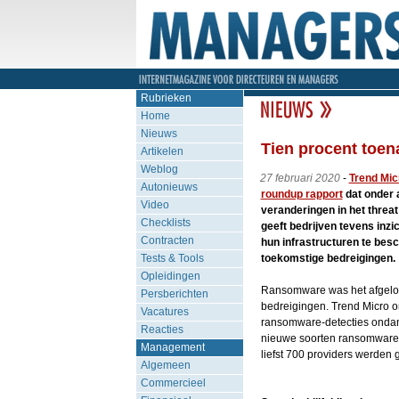
Rubrieken
Home
Nieuws
Tien procent toe
Artikelen
Weblog
27 februari 2020
-
Trend Mic
Autonieuws
roundup rapport
dat onder 
Video
veranderingen in het threa
Checklists
geeft bedrijven tevens inzi
Contracten
hun infrastructuren te be
Tests & Tools
toekomstige bedreigingen.
Opleidingen
Ransomware was het afgelop
Persberichten
bedreigingen. Trend Micro o
Vacatures
ransomware-detecties ondan
Reacties
nieuwe soorten ransomware. 
Management
liefst 700 providers werden g
Algemeen
Commercieel