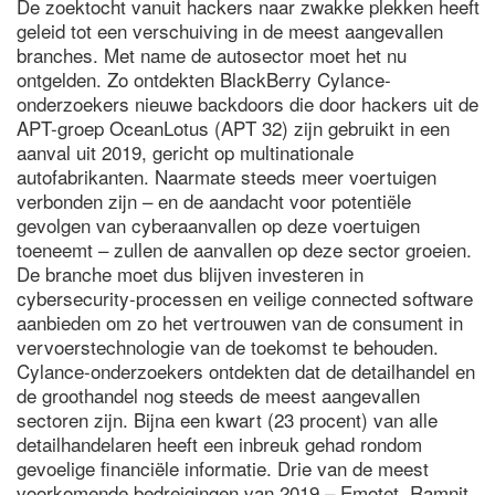
De zoektocht vanuit hackers naar zwakke plekken heeft
geleid tot een verschuiving in de meest aangevallen
branches. Met name de autosector moet het nu
ontgelden. Zo ontdekten BlackBerry Cylance-
onderzoekers nieuwe backdoors die door hackers uit de
APT-groep OceanLotus (APT 32) zijn gebruikt in een
aanval uit 2019, gericht op multinationale
autofabrikanten. Naarmate steeds meer voertuigen
verbonden zijn – en de aandacht voor potentiële
gevolgen van cyberaanvallen op deze voertuigen
toeneemt – zullen de aanvallen op deze sector groeien.
De branche moet dus blijven investeren in
cybersecurity-processen en veilige connected software
aanbieden om zo het vertrouwen van de consument in
vervoerstechnologie van de toekomst te behouden.
Cylance-onderzoekers ontdekten dat de detailhandel en
de groothandel nog steeds de meest aangevallen
sectoren zijn. Bijna een kwart (23 procent) van alle
detailhandelaren heeft een inbreuk gehad rondom
gevoelige financiële informatie. Drie van de meest
voorkomende bedreigingen van 2019 – Emotet, Ramnit