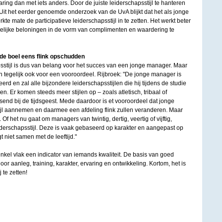
ng dan met iets anders. Door de juiste leiderschapsstijl te hanteren
Uit het eerder genoemde onderzoek van de UvA blijkt dat het als jonge
te mate de participatieve leiderschapsstijl in te zetten. Het werkt beter
ijke beloningen in de vorm van complimenten en waardering te
e boel eens flink opschudden
stijl is dus van belang voor het succes van een jonge manager. Maar
n tegelijk ook voor een vooroordeel. Rijbroek: "De jonge manager is
eerd en zal alle bijzondere leiderschapsstijlen die hij tijdens de studie
. Er komen steeds meer stijlen op – zoals atletisch, tribaal of
nd bij de tijdsgeest. Mede daardoor is et vooroordeel dat jonge
jl aannemen en daarmee een afdeling flink zullen veranderen. Maar
n. Of het nu gaat om managers van twintig, dertig, veertig of vijftig,
iderschapsstijl. Deze is vaak gebaseerd op karakter en aangepast op
t niet samen met de leeftijd."
 enkel vlak een indicator van iemands kwaliteit. De basis van goed
 aanleg, training, karakter, ervaring en ontwikkeling. Kortom, het is
 te zetten!