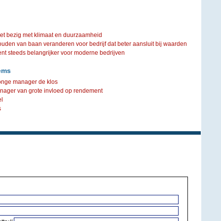
iet bezig met klimaat en duurzaamheid
ouden van baan veranderen voor bedrijf dat beter aansluit bij waarden
steeds belangrijker voor moderne bedrijven
ems
onge manager de klos
anager van grote invloed op rendement
l
s