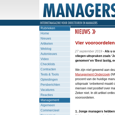
Rubrieken
Home
Nieuws
Vier vooroordelen
Artikelen
Weblog
27 september 2019
-
Als u 
Autonieuws
vliegen uitspraken zoals ‘
Video
genomen’ en ‘Best lastig, e
Checklists
Contracten
We zijn niet gewend aan de
Tests & Tools
Management Onderzoek
(N
procent van de huidige mana
Opleidingen
uitspraak ‘onbekend maakt on
Persberichten
mensen niet positief over man
Vacatures
Zeker niet. In dit artikel on
Reacties
vooroordelen.
Management
Algemeen
Commercieel
1. Jonge managers hebben 