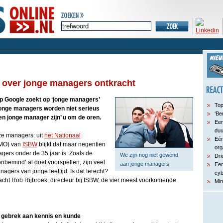
 over jonge managers ontkracht
op Google zoekt op ‘jonge managers’
Top
Jonge managers worden niet serieus
‘Be
en jonge manager zijn’ u om de oren.
Een
du
ze managers: uit
het Nationaal
Eén
MO) van
ISBW
blijkt dat maar negentien
org
gers onder de 35 jaar is. Zoals de
We zijn nog niet gewend
Dri
bemind’ al doet voorspellen, zijn veel
aan jonge managers
Een
agers van jonge leeftijd. Is dat terecht?
cyb
tkracht Rob Rijbroek, directeur bij ISBW, de vier meest voorkomende
Min
gebrek aan kennis en kunde