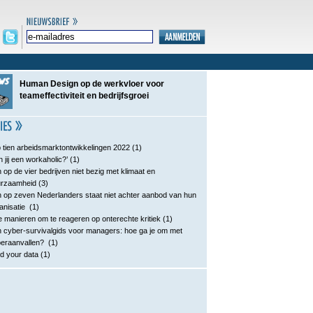
Human Design op de werkvloer voor
teameffectiviteit en bedrijfsgroei
 tien arbeidsmarktontwikkelingen 2022
(1)
n jij een workaholic?’
(1)
 op de vier bedrijven niet bezig met klimaat en
urzaamheid
(3)
 op zeven Nederlanders staat niet achter aanbod van hun
anisatie
(1)
e manieren om te reageren op onterechte kritiek
(1)
 cyber-survivalgids voor managers: hoe ga je om met
eraanvallen?
(1)
d your data
(1)