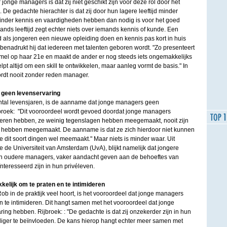
jonge managers is dat zij niet geschikt zijn voor deze rol door het
De gedachte hierachter is dat zij door hun lagere leeftijd minder
inder kennis en vaardigheden hebben dan nodig is voor het goed
mands leeftijd zegt echter niets over iemands kennis of kunde. Een
ed als jongeren een nieuwe opleiding doen en kennis pas kort in huis
benadrukt hij dat iedereen met talenten geboren wordt. "Zo presenteert
mel op haar 21e en maakt de ander er nog steeds iets ongemakkelijks
pt altijd om een skill te ontwikkelen, maar aanleg vormt de basis." In
ordt nooit zonder reden manager.
 geen levenservaring
ntal levensjaren, is de aanname dat jonge managers geen
broek: "Dit vooroordeel wordt gevoed doordat jonge managers
deren hebben, ze weinig tegenslagen hebben meegemaakt, nooit zijn
g hebben meegemaakt. De aanname is dat ze zich hierdoor niet kunnen
 dit soort dingen wel meemaakt." Maar niets is minder waar. Uit
de Universiteit van Amsterdam (UvA), blijkt namelijk dat jongere
an oudere managers, vaker aandacht geven aan de behoeftes van
teresseerd zijn in hun privéleven.
elijk om te praten en te intimideren
b in de praktijk veel hoort, is het vooroordeel dat jonge managers
en te intimideren. Dit hangt samen met het vooroordeel dat jonge
ng hebben. Rijbroek: : "De gedachte is dat zij onzekerder zijn in hun
iger te beïnvloeden. De kans hierop hangt echter meer samen met