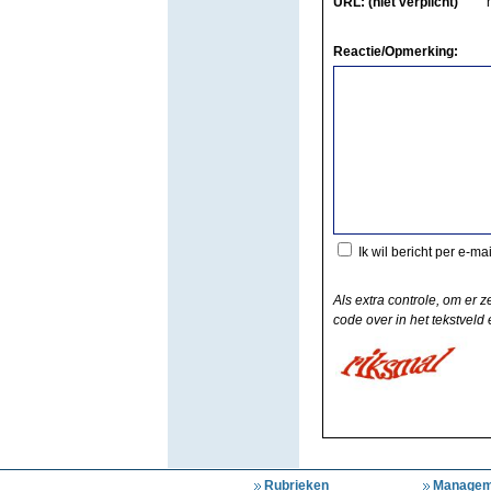
URL: (niet verplicht)
Reactie/Opmerking:
Ik wil bericht per e-ma
Als extra controle, om er z
code over in het tekstveld e
Rubrieken
Managem