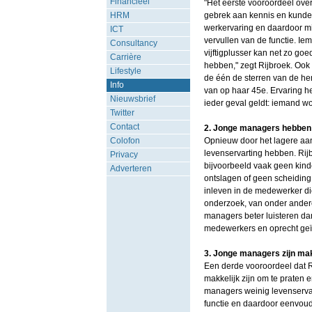
Financieel
"Het eerste vooroordeel over 
HRM
gebrek aan kennis en kunde. 
werkervaring en daardoor m
ICT
vervullen van de functie. Ie
Consultancy
vijftigplusser kan net zo go
Carrière
hebben," zegt Rijbroek. Ook 
Lifestyle
de één de sterren van de he
Info
van op haar 45e. Ervaring hel
Nieuwsbrief
ieder geval geldt: iemand w
Twitter
Contact
2. Jonge managers hebben
Colofon
Opnieuw door het lagere aa
levenservarting hebben. Rij
Privacy
bijvoorbeeld vaak geen kin
Adverteren
ontslagen of geen scheidin
inleven in de medewerker die
onderzoek, van onder andere 
managers beter luisteren d
medewerkers en oprecht geïn
3. Jonge managers zijn makk
Een derde vooroordeel dat Ro
makkelijk zijn om te praten 
managers weinig levenservari
functie en daardoor eenvoud