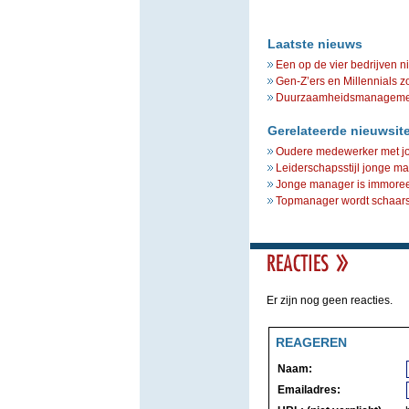
Laatste nieuws
Een op de vier bedrijven n
Gen-Z’ers en Millennials z
Duurzaamheidsmanagement 
Gerelateerde nieuwsit
Oudere medewerker met j
Leiderschapsstijl jonge m
Jonge manager is immoree
Topmanager wordt schaar
Er zijn nog geen reacties.
REAGEREN
Naam:
Emailadres: