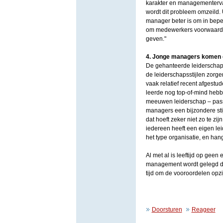
karakter en managementervari
wordt dit probleem omzeild. 
manager beter is om in beperk
om medewerkers voorwaardel
geven."
4. Jonge managers komen d
De gehanteerde leiderschaps
de leiderschapsstijlen zorge
vaak relatief recent afgestud
leerde nog top-of-mind hebben
meeuwen leiderschap – passe
managers een bijzondere sti
dat hoeft zeker niet zo te zij
iedereen heeft een eigen le
het type organisatie, en hang
Al met al is leeftijd op geen
management wordt gelegd door
tijd om de vooroordelen opzij
Doorsturen
Reageer