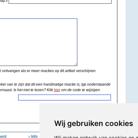
http://
il ontvangen als er meer reacties op dit artikel verschijnen.
eker van te zijn dat dit een handmatige reactie is, typ onderstaande
rnaast. Is het niet te lezen? Klik
hier
om de code te wijzigen.
Wij gebruiken cookies
ent
Info
Mijn Account
Wij maken gebruik van cookies en 