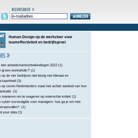
Human Design op de werkvloer voor
teameffectiviteit en bedrijfsgroei
 tien arbeidsmarktontwikkelingen 2022
(1)
n jij een workaholic?’
(1)
 op de vier bedrijven niet bezig met klimaat en
urzaamheid
(3)
 op zeven Nederlanders staat niet achter aanbod van hun
anisatie
(1)
e manieren om te reageren op onterechte kritiek
(1)
 cyber-survivalgids voor managers: hoe ga je om met
eraanvallen?
(1)
d your data
(1)