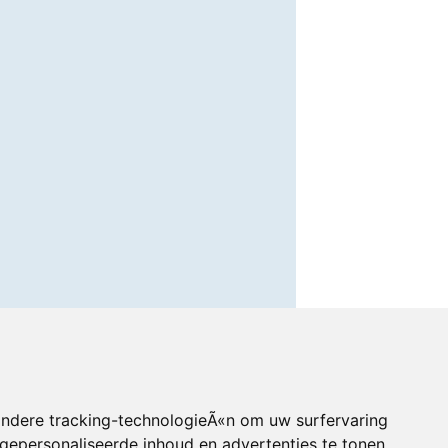
andere tracking-technologieÃ«n om uw surfervaring
gepersonaliseerde inhoud en advertenties te tonen,