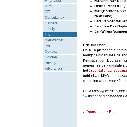
Financieel
Marianne van Keep
(
Denise Pronk
(Prog
HRM
Marlijn Simons-Som
ICT
Nederland
)
Consultancy
Lars van der Meule
Carrière
Jacobine Das Gupt
Lifestyle
Jan-Willem Vosmee
Info
Nieuwsbrief
Drie finalisten
Twitter
Op 18 september a.s. nomin
Contact
nodigt de organisatie de a
Colofon
Kenniscentrum Duurzaam ond
Privacy
genomineerde kandidaten. D
Adverteren
het
18de Nationaal Sustaina
gebied van MVO en duurzaam
stemming weegt voor 40 pro
De verkiezing wordt dit jaa
Sustainalize met Moonen Pac
Doorsturen
Reageer