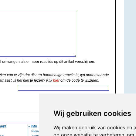
il ontvangen als er meer reacties op dit artikel verschijnen.
eker van te zijn dat dit een handmatige reactie is, typ onderstaande
rnaast. Is het niet te lezen? Klik
hier
om de code te wijzigen.
Wij gebruiken cookies
ent
Info
Mijn Account
Wij maken gebruik van cookies en 
Nieuwsbrief
Inloggen
op onze website te verbeteren, om 