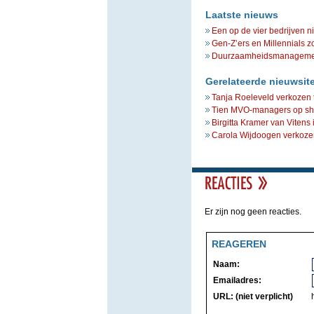
Laatste nieuws
Een op de vier bedrijven n
Gen-Z’ers en Millennials z
Duurzaamheidsmanagement 
Gerelateerde nieuwsit
Tanja Roeleveld verkozen 
Tien MVO-managers op sho
Birgitta Kramer van Vitens
Carola Wijdoogen verkozen
Er zijn nog geen reacties.
REAGEREN
Naam:
Emailadres:
URL: (niet verplicht)