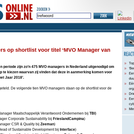
 op shortlist voor titel ‘MVO Manager van
Top
en periode zijn zo’n 475 MVO managers in Nederland uitgenodigd om
‘Be
ep te kiezen waarvan zij vinden dat deze in aanmerking komen voor
Een
het Jaar 2018’.
du
Eén
eteld. De volgende tien MVO managers staan op de shortlist voor de
org
Dri
Een
cyb
Min
anager Maatschappelijk Verantwoord Ondernemen bij
TBI
)
ger Corporate Sustainability bij
FrieslandCampina
)
nager CSR & Quality bij
Zeeman
)
ead of Sustainable Development bij
Interface
)