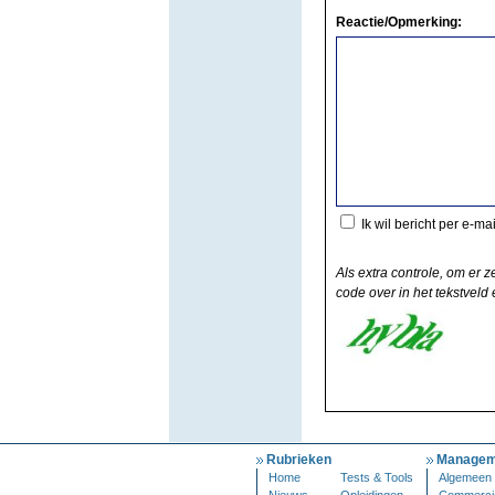
Reactie/Opmerking:
Ik wil bericht per e-ma
Als extra controle, om er z
code over in het tekstveld e
Rubrieken
Managem
Home
Tests & Tools
Algemeen