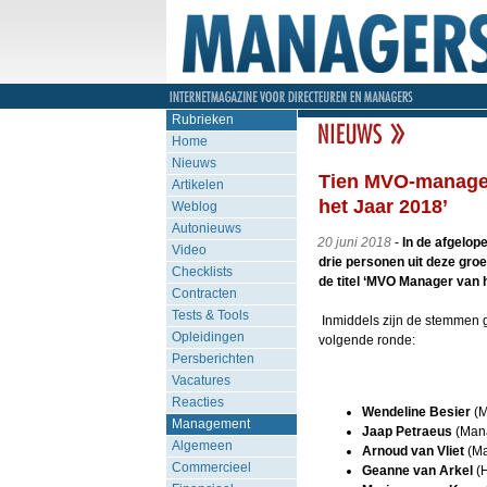
Rubrieken
Home
Nieuws
Tien MVO-managers
Artikelen
het Jaar 2018’
Weblog
Autonieuws
20 juni 2018
-
In de afgelop
Video
drie personen uit deze gro
Checklists
de titel ‘MVO Manager van 
Contracten
Tests & Tools
Inmiddels zijn de stemmen g
Opleidingen
volgende ronde:
Persberichten
Vacatures
Reacties
Wendeline Besier
(M
Management
Jaap Petraeus
(Mana
Algemeen
Arnoud van Vliet
(Ma
Commercieel
Geanne van Arkel
(H