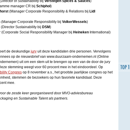
Director of Sustainability bij
Verstegen Spices & Sauces
)
ramme manager CR bij
Schiphol
)
horst
(Manager Corporate Responsibility & Relations bij
Lidl
n
(Manager Corporate Responsibility bij
VolkerWessels
)
a
(Director Sustainability bij
DSM
)
r
(Corporate Social Responsibility Manager bij
Heineken
International)
eert de deskundige
jury
uit deze kandidaten drie personen. Vervolgens
bonnees op de nieuwsbrief van www.duurzaam-ondernemen.nl (Online
ernemen) uit om een stem uit te brengen op een van de door de jury
eze stemming weegt voor 60 procent mee in het eindoordeel. Op
bility Congres
op 8 november a.s., het grootste jaarlijkse congres op het
heid, stemmen de bezoekers op hun favoriete kandidaat. Deze
cent mee.
r voor de zesde keer georganiseerd door MVO-adviesbureau
kaging en Sustainable Talent als partners.