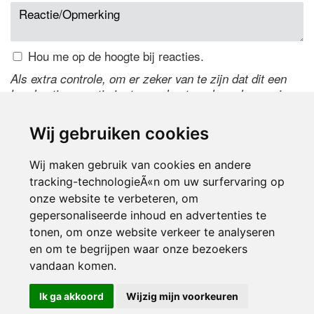
Hou me op de hoogte bij reacties.
Als extra controle, om er zeker van te zijn dat dit een
handmatige reactie is, typ onderstaande code over in
het tekstveld ernaast. Is het niet te lezen? Klik
hier
om
de code te wijzigen.
Wij gebruiken cookies
Wij maken gebruik van cookies en andere
tracking-technologieÃ«n om uw surfervaring op
onze website te verbeteren, om
gepersonaliseerde inhoud en advertenties te
tonen, om onze website verkeer te analyseren
en om te begrijpen waar onze bezoekers
Inloggen
vandaan komen.
Ik ga akkoord
Wijzig mijn voorkeuren
© 2000-2026 UFE Media:
Managersonline.nl
|
Brisk magazine
Partners:
Autowereld.com
|
Personeelsnet
| ABM Financial News