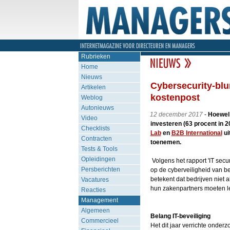
Rubrieken
Home
Nieuws
Cybersecurity-bl
Artikelen
kostenpost
Weblog
Autonieuws
12 december 2017
-
Hoewel 
Video
investeren (63 procent in 
Checklists
Lab
en
B2B International
ui
Contracten
toenemen.
Tests & Tools
Opleidingen
Volgens het rapport 'IT secur
Persberichten
op de cyberveiligheid van be
betekent dat bedrijven niet 
Vacatures
hun zakenpartners moeten le
Reacties
Management
Algemeen
Belang IT-beveiliging
Commercieel
Het dit jaar verrichte onderz