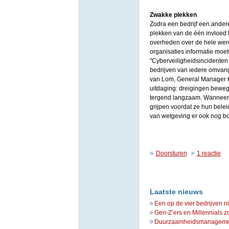
Zwakke plekken
Zodra een bedrijf een andere
plekken van de één invloed 
overheden over de hele were
organisaties informatie mo
"Cyberveiligheidsincidenten 
bedrijven van iedere omvang,
van Lom, General Manager K
uitdaging: dreigingen beweg
tergend langzaam. Wanneer 
grijpen voordat ze hun bele
van wetgeving er ook nog b
Doorsturen
1 reactie
Laatste nieuws
Een op de vier bedrijven n
Gen-Z’ers en Millennials z
Duurzaamheidsmanagement 