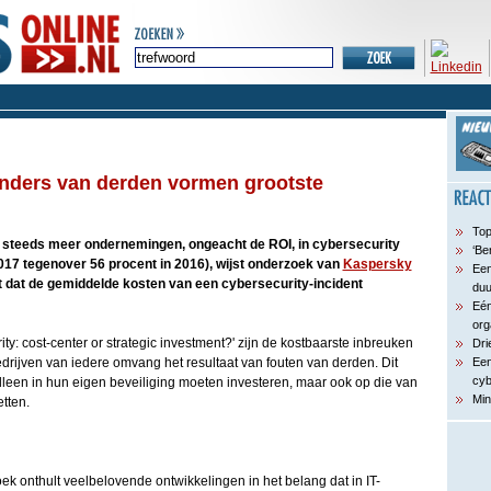
unders van derden vormen grootste
Top
steeds meer ondernemingen, ongeacht de ROI, in cybersecurity
‘Be
2017 tegenover 56 procent in 2016), wijst onderzoek van
Kaspersky
Een
t dat de gemiddelde kosten van een cybersecurity-incident
du
Eén
org
ity: cost-center or strategic investment?' zijn de kostbaarste inbreuken
Dri
drijven van iedere omvang het resultaat van fouten van derden. Dit
Een
cyb
alleen in hun eigen beveiliging moeten investeren, maar ook op die van
Min
tten.
oek onthult veelbelovende ontwikkelingen in het belang dat in IT-