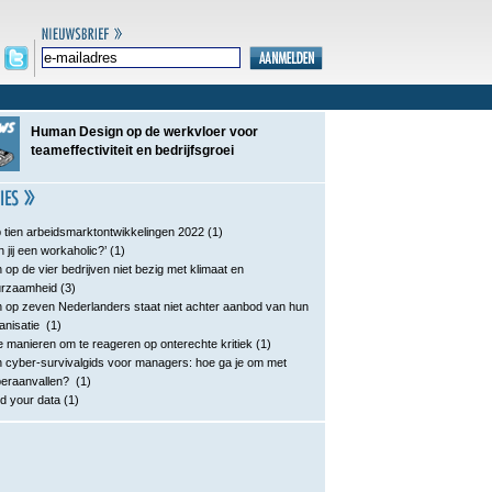
Human Design op de werkvloer voor
teameffectiviteit en bedrijfsgroei
 tien arbeidsmarktontwikkelingen 2022
(1)
n jij een workaholic?’
(1)
 op de vier bedrijven niet bezig met klimaat en
urzaamheid
(3)
 op zeven Nederlanders staat niet achter aanbod van hun
anisatie
(1)
e manieren om te reageren op onterechte kritiek
(1)
 cyber-survivalgids voor managers: hoe ga je om met
eraanvallen?
(1)
d your data
(1)