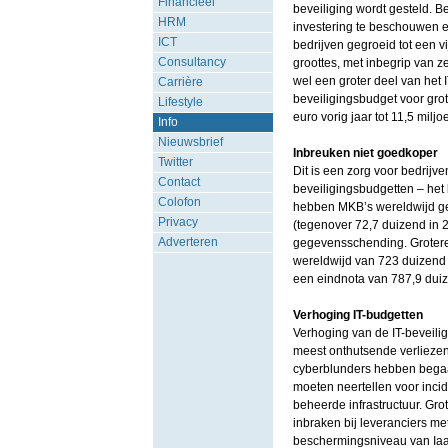
Financieel
beveiliging wordt gesteld. B
HRM
investering te beschouwen en 
ICT
bedrijven gegroeid tot een vij
Consultancy
groottes, met inbegrip van z
wel een groter deel van het I
Carrière
beveiligingsbudget voor gro
Lifestyle
euro vorig jaar tot 11,5 miljo
Info
Nieuwsbrief
Inbreuken niet goedkoper
Twitter
Dit is een zorg voor bedrijven,
Contact
beveiligingsbudgetten – het 
Colofon
hebben MKB’s wereldwijd ge
Privacy
(tegenover 72,7 duizend in
Adverteren
gegevensschending. Grotere
wereldwijd van 723 duizend 
een eindnota van 787,9 dui
Verhoging IT-budgetten
Verhoging van de IT-beveilig
meest onthutsende verliezen
cyberblunders hebben begaan
moeten neertellen voor inci
beheerde infrastructuur. Gro
inbraken bij leveranciers m
beschermingsniveau van Iaa