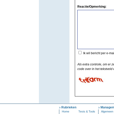
Reactie/Opmerking:
Ik wil bericht per e-ma
Als extra controle, om er z
code over in het tekstveld e
Rubrieken
Managem
Home
Tests & Tools
Algemeen