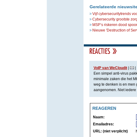
Gerelateerde nieuwsit
Vijf cybersecuritytrends vo
Cybersecurity grootste zorg 
MSP’s riskeren dood spoor 
Nieuwe 'Destruction of Ser
VoIP van WeCloudit
|
|
Een simpel anti-virus pakke
minimale zaken die het MK
weg te denken is en men 
aangenomen. Niet iedere d
REAGEREN
Naam:
Emailadres:
URL: (niet verplicht)