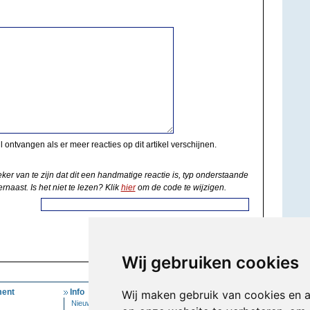
il ontvangen als er meer reacties op dit artikel verschijnen.
eker van te zijn dat dit een handmatige reactie is, typ onderstaande
rnaast. Is het niet te lezen? Klik
hier
om de code te wijzigen.
Wij gebruiken cookies
ent
Info
Mijn Account
Wij maken gebruik van cookies en 
Nieuwsbrief
Inloggen