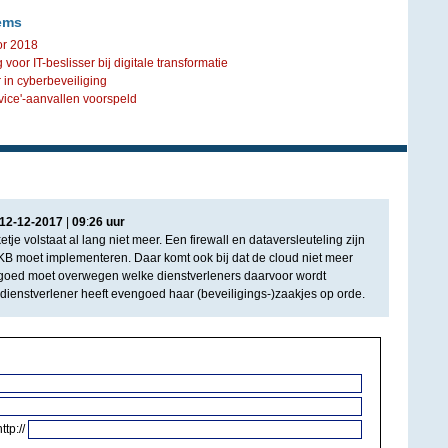
ems
or 2018
voor IT-beslisser bij digitale transformatie
in cyberbeveiliging
vice'-aanvallen voorspeld
12
-
12
-
2017
|
09
:
26
uur
tje volstaat al lang niet meer. Een firewall en dataversleuteling zijn
B moet implementeren. Daar komt ook bij dat de cloud niet meer
goed moet overwegen welke dienstverleners daarvoor wordt
ienstverlener heeft evengoed haar (beveiligings-)zaakjes op orde.
http://