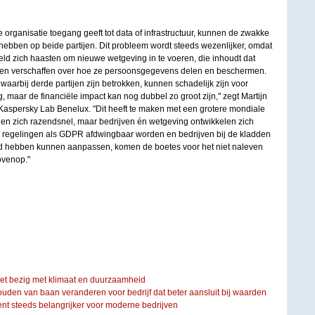
 organisatie toegang geeft tot data of infrastructuur, kunnen de zwakke
hebben op beide partijen. Dit probleem wordt steeds wezenlijker, omdat
ld zich haasten om nieuwe wetgeving in te voeren, die inhoudt dat
eten verschaffen over hoe ze persoonsgegevens delen en beschermen.
waarbij derde partijen zijn betrokken, kunnen schadelijk zijn voor
 maar de financiële impact kan nog dubbel zo groot zijn," zegt Martijn
aspersky Lab Benelux. "Dit heeft te maken met een grotere mondiale
en zich razendsnel, maar bedrijven én wetgeving ontwikkelen zich
regelingen als GDPR afdwingbaar worden en bedrijven bij de kladden
id hebben kunnen aanpassen, komen de boetes voor het niet naleven
ovenop."
iet bezig met klimaat en duurzaamheid
ouden van baan veranderen voor bedrijf dat beter aansluit bij waarden
steeds belangrijker voor moderne bedrijven