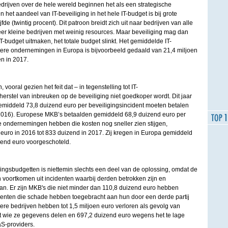
edrijven over de hele wereld beginnen het als een strategische
het aandeel van IT-beveiliging in het hele IT-budget is bij grote
fde (twintig procent). Dit patroon breidt zich uit naar bedrijven van alle
eer kleine bedrijven met weinig resources. Maar beveiliging mag dan
T-budget uitmaken, het totale budget slinkt. Het gemiddelde IT-
tere ondernemingen in Europa is bijvoorbeeld gedaald van 21,4 miljoen
en in 2017.
 vooral gezien het feit dat – in tegenstelling tot IT-
herstel van inbreuken op de beveiliging niet goedkoper wordt. Dit jaar
middeld 73,8 duizend euro per beveiligingsincident moeten betalen
 2016). Europese MKB’s betaalden gemiddeld 68,9 duizend euro per
 ondernemingen hebben die kosten nog sneller zien stijgen,
euro in 2016 tot 833 duizend in 2017. Zij kregen in Europa gemiddeld
zend euro voorgeschoteld.
ingsbudgetten is niettemin slechts een deel van de oplossing, omdat de
 voortkomen uit incidenten waarbij derden betrokken zijn en
. Er zijn MKB's die niet minder dan 110,8 duizend euro hebben
denten die schade hebben toegebracht aan hun door een derde partij
tere bedrijven hebben tot 1,5 miljoen euro verloren als gevolg van
et wie ze gegevens delen en 697,2 duizend euro wegens het te lage
S-providers.