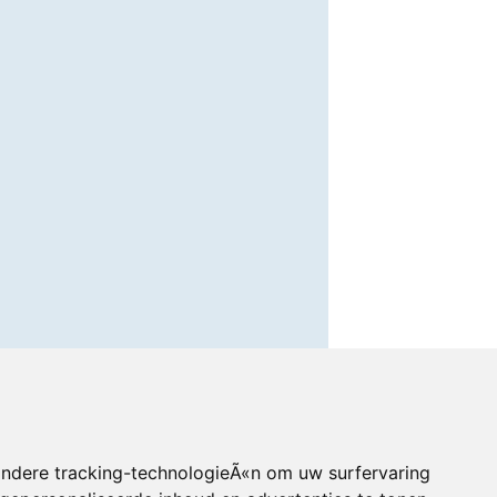
andere tracking-technologieÃ«n om uw surfervaring