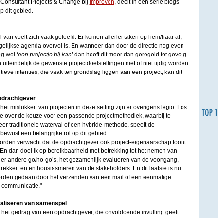
 Consultant Projects & Change bij
Improven
, deelt in een serie blogs
p dit gebied.
 van voelt zich vaak geleefd. Er komen allerlei taken op hem/haar af,
gelijkse agenda overvol is. En wanneer dan door de directie nog even
g wel ‘
een projectje bij kan
’ dan heeft dit meer dan geregeld tot gevolg
 uiteindelijk de gewenste projectdoelstellingen niet of niet tijdig worden
ieve intenties, die vaak ten grondslag liggen aan een project, kan dit
opdrachtgever
et mislukken van projecten in deze setting zijn er overigens legio. Los
ie over de keuze voor een passende projectmethodiek, waarbij te
eer traditionele waterval of een hybride-methode, speelt de
ewust een belangrijke rol op dit gebied.
worden verwacht dat de opdrachtgever ook project-eigenaarschap toont
 En dan doel ik op bereikbaarheid met betrekking tot het nemen van
der andere go/no-go’s, het gezamenlijk evalueren van de voortgang,
betrekken en enthousiasmeren van de stakeholders. En dit laatste is nu
worden gedaan door het verzenden van een mail of een eenmalige
g communicatie."
aliseren van samenspel
 het gedrag van een opdrachtgever, die onvoldoende invulling geeft