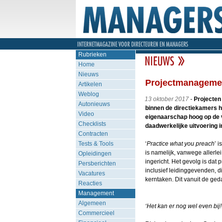
Rubrieken
Home
Nieuws
Projectmanagement
Artikelen
Weblog
13 oktober 2017
-
Projecten
Autonieuws
binnen de directiekamers 
Video
eigenaarschap hoog op de ve
Checklists
daadwerkelijke uitvoering i
Contracten
Tests & Tools
‘
Practice what you preach
’ 
is namelijk, vanwege allerle
Opleidingen
ingericht. Het gevolg is dat 
Persberichten
inclusief leidinggevenden, 
Vacatures
kerntaken. Dit vanuit de ge
Reacties
Management
Algemeen
‘Het kan er nog wel even bij!
Commercieel