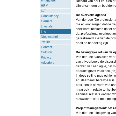
Financieel
Richard van der Lee, Senior
HRM
zijn ervaringen en beelden o
ICT
De overvolle agenda
Consultancy
Van der Lee "De professional
Carrière
die er voor zorgen dat de da
Lifestyle
snel wordt besloten dat er no
Info
dat professional overloopt en
Nieuwsbrief
gerealiseerd. Gezien de posit
Twitter
nooit de bedoeling zijn.
Contact
Colofon
De belangrijke rol van de 
Van der Lee "Oorzaken voor h
Privacy
van bijvoorbeeld de discuss
Adverteren
denken valt aan agile, het m
opdrachtgever vaak ook (on)b
In deze setting mag echter 
en daarnaast bereikbaar is.
besluiten in de vorm van on
maar ook in relatie tot het 
eenmaal niet iets wat kan 
nieuwsbrief door de afdelin
Projectmanagement: het re
Van der Lee "Het gevolg van