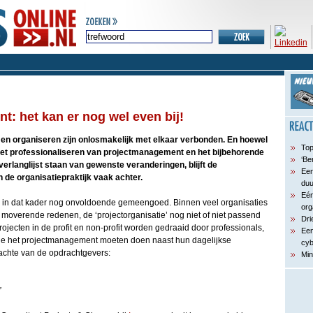
: het kan er nog wel even bij!
 en organiseren zijn onlosmakelijk met elkaar verbonden. En hoewel
Top
het professionaliseren van projectmanagement en het bijbehorende
‘Be
rlanglijst staan van gewenste veranderingen, blijft de
Een
n de organisatiepraktijk vaak achter.
du
Eén
is in dat kader nog onvoldoende gemeengoed. Binnen veel organisaties
org
i moverende redenen, de ‘projectorganisatie’ nog niet of niet passend
Dri
projecten in de profit en non-profit worden gedraaid door professionals,
Een
die het projectmanagement moeten doen naast hun dagelijkse
cyb
dachte van de opdrachtgevers:
Min
’