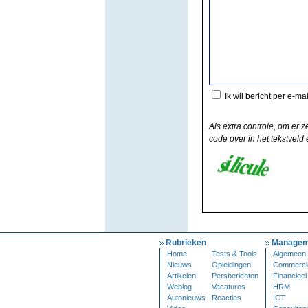
Ik wil bericht per e-ma
Als extra controle, om er z
code over in het tekstveld e
Rubrieken
Managem
Home
Tests & Tools
Algemeen
Nieuws
Opleidingen
Commerci
Artikelen
Persberichten
Financieel
Weblog
Vacatures
HRM
Autonieuws
Reacties
ICT