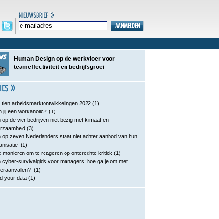
Human Design op de werkvloer voor
teameffectiviteit en bedrijfsgroei
 tien arbeidsmarktontwikkelingen 2022
(1)
n jij een workaholic?’
(1)
 op de vier bedrijven niet bezig met klimaat en
urzaamheid
(3)
 op zeven Nederlanders staat niet achter aanbod van hun
anisatie
(1)
e manieren om te reageren op onterechte kritiek
(1)
 cyber-survivalgids voor managers: hoe ga je om met
eraanvallen?
(1)
d your data
(1)