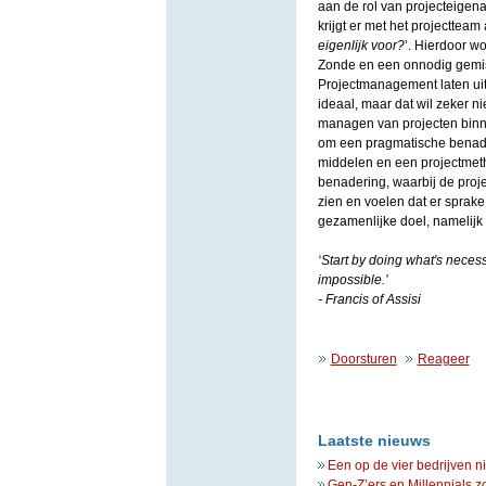
aan de rol van projecteigena
krijgt er met het projectteam
eigenlijk voor?
’. Hierdoor wo
Zonde en een onnodig gemis
Projectmanagement laten uit
ideaal, maar dat wil zeker n
managen van projecten binne
om een pragmatische benade
middelen en een projectmetho
benadering
,
waarbij de proje
zien en voelen dat er sprak
gezamenlijke doel, namelijk 
‘Start by doing what's neces
impossible.’
- Francis of Assisi
Doorsturen
Reageer
Laatste nieuws
Een op de vier bedrijven n
Gen-Z’ers en Millennials z