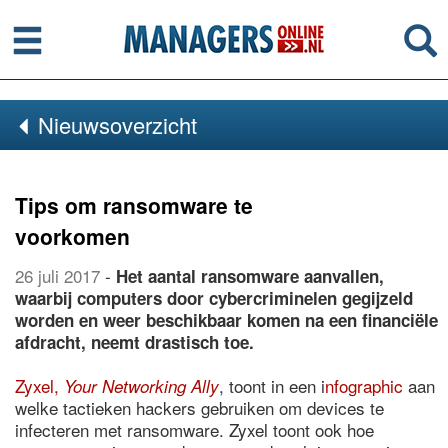
Menu
Se
Nieuwsoverzicht
Tips om ransomware te
voorkomen
26 juli 2017
-
Het aantal ransomware aanvallen,
waarbij computers door cybercriminelen gegijzeld
worden en weer beschikbaar komen na een financiële
afdracht, neemt drastisch toe.
Zyxel,
, toont in een i
nfographic
aan
Your Networking Ally
welke tactieken hackers gebruiken om devices te
infecteren met ransomware. Zyxel toont ook hoe