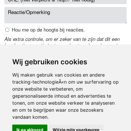
Hou me op de hoogte bij reacties.
Als extra controle, om er zeker van te zijn dat dit een
handmatige reactie is, typ onderstaande code over in
het tekstveld ernaast. Is het niet te lezen? Klik
hier
om
de code te wijzigen.
Wij gebruiken cookies
Wij maken gebruik van cookies en andere
tracking-technologieÃ«n om uw surfervaring op
onze website te verbeteren, om
gepersonaliseerde inhoud en advertenties te
tonen, om onze website verkeer te analyseren
en om te begrijpen waar onze bezoekers
Inloggen
vandaan komen.
Ik ga akkoord
Wijzig mijn voorkeuren
© 2000-2026 UFE Media:
Managersonline.nl
|
Brisk magazine