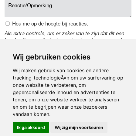
Hou me op de hoogte bij reacties.
Als extra controle, om er zeker van te zijn dat dit een
handmatige reactie is, typ onderstaande code over in
het tekstveld ernaast. Is het niet te lezen? Klik
hier
om
de code te wijzigen.
Wij gebruiken cookies
Wij maken gebruik van cookies en andere
tracking-technologieÃ«n om uw surfervaring op
onze website te verbeteren, om
gepersonaliseerde inhoud en advertenties te
tonen, om onze website verkeer te analyseren
en om te begrijpen waar onze bezoekers
Inloggen
vandaan komen.
Ik ga akkoord
Wijzig mijn voorkeuren
© 2000-2026 UFE Media:
Managersonline.nl
|
Brisk magazine
Partners:
Autowereld.com
|
Personeelsnet
| ABM Financial News