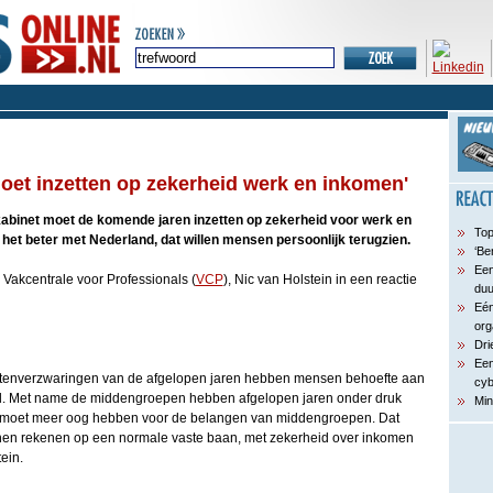
oet inzetten op zekerheid werk en inkomen'
abinet moet de komende jaren inzetten op zekerheid voor werk en
Top
et beter met Nederland, dat willen mensen persoonlijk terugzien.
‘Be
Een
e Vakcentrale voor Professionals (
VCP
), Nic van Holstein in een reactie
du
Eén
org
Dri
Een
stenverzwaringen van de afgelopen jaren hebben mensen behoefte aan
cyb
. Met name de middengroepen hebben afgelopen jaren onder druk
Min
 moet meer oog hebben voor de belangen van middengroepen. Dat
nen rekenen op een normale vaste baan, met zekerheid over inkomen
ein.