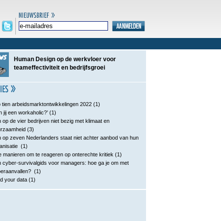
Human Design op de werkvloer voor
teameffectiviteit en bedrijfsgroei
 tien arbeidsmarktontwikkelingen 2022
(1)
n jij een workaholic?’
(1)
 op de vier bedrijven niet bezig met klimaat en
urzaamheid
(3)
 op zeven Nederlanders staat niet achter aanbod van hun
anisatie
(1)
e manieren om te reageren op onterechte kritiek
(1)
 cyber-survivalgids voor managers: hoe ga je om met
eraanvallen?
(1)
d your data
(1)