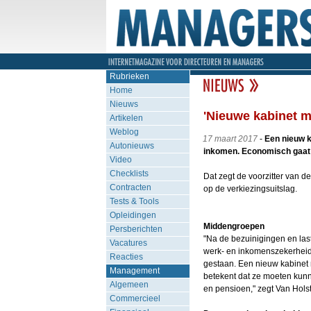
Rubrieken
Home
Nieuws
'Nieuwe kabinet m
Artikelen
Weblog
17 maart 2017
-
Een nieuw k
Autonieuws
inkomen. Economisch gaat h
Video
Checklists
Dat zegt de voorzitter van d
Contracten
op de verkiezingsuitslag.
Tests & Tools
Opleidingen
Middengroepen
Persberichten
"Na de bezuinigingen en la
Vacatures
werk- en inkomenszekerheid
Reacties
gestaan. Een nieuw kabinet
Management
betekent dat ze moeten kun
Algemeen
en pensioen," zegt Van Holst
Commercieel