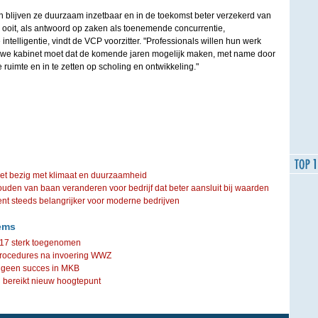
n blijven ze duurzaam inzetbaar en in de toekomst beter verzekerd van
n ooit, als antwoord op zaken als toenemende concurrentie,
 intelligentie, vindt de VCP voorzitter. "Professionals willen hun werk
we kabinet moet dat de komende jaren mogelijk maken, met name door
 ruimte en in te zetten op scholing en ontwikkeling."
iet bezig met klimaat en duurzaamheid
ouden van baan veranderen voor bedrijf dat beter aansluit bij waarden
steeds belangrijker voor moderne bedrijven
ems
017 sterk toegenomen
gprocedures na invoering WWZ
 geen succes in MKB
 bereikt nieuw hoogtepunt