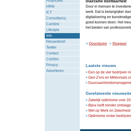
Financieel
Duurzame inzetbaarheid
HRM
Door in mensen te investere
werk. Dat is belangrijker da
ICT
digitalisering en kunstmatige
Consultancy
goed kunnen doen. Het nieu
Carrière
het bieden van professionele
Lifestyle
Info
Nieuwsbrief
Doorsturen
Reageer
Twitter
Contact
Colofon
Privacy
Laatste nieuws
Adverteren
Een op de vier bedrijven n
Gen-Z’ers en Millennials z
Duurzaamheidsmanagement 
Gerelateerde nieuwsit
Zakelijk optimisme over 2
Bijna helft minder ontsla
Wet op Werk en Zekerheid
Optimisme onder bedrijven