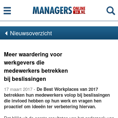
Menu
Se
Nieuwsoverzicht
Meer waardering voor
werkgevers die
medewerkers betrekken
bij beslissingen
17 maart 2017
-
De Best Workplaces van 2017
betrekken hun medewerkers volop bij beslissingen
die invloed hebben op hun werk en vragen hen
proactief om ideeën ter verbetering hiervan.
Dat blijkt uit de eerste resultaten van het onderzoek van