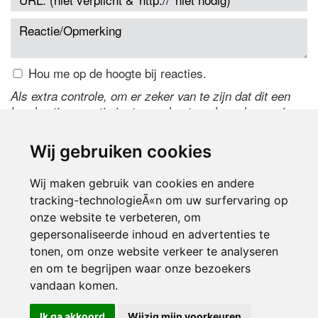
Hou me op de hoogte bij reacties.
Als extra controle, om er zeker van te zijn dat dit een
handmatige reactie is, typ onderstaande code over in
het tekstveld ernaast. Is het niet te lezen? Klik
hier
om
de code te wijzigen.
Wij gebruiken cookies
Wij maken gebruik van cookies en andere
tracking-technologieÃ«n om uw surfervaring op
onze website te verbeteren, om
gepersonaliseerde inhoud en advertenties te
tonen, om onze website verkeer te analyseren
en om te begrijpen waar onze bezoekers
Inloggen
vandaan komen.
Ik ga akkoord
Wijzig mijn voorkeuren
© 2000-2026 UFE Media:
Managersonline.nl
|
Brisk magazine