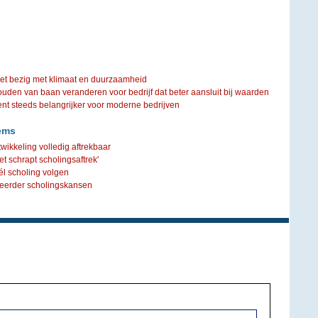
iet bezig met klimaat en duurzaamheid
ouden van baan veranderen voor bedrijf dat beter aansluit bij waarden
steeds belangrijker voor moderne bedrijven
ems
ikkeling volledig aftrekbaar
et schrapt scholingsaftrek'
él scholing volgen
 eerder scholingskansen