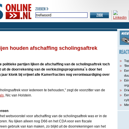
tijen houden afschaffing scholingsaftrek
Top
politieke partijen lijken de afschaffing van de scholingsaftrek toch
‘Be
jkt uit de doorrekening van de verkiezingsprogramma´s door het
Een
 jaar klonk bij vrijwel alle Kamerfracties nog verontwaardiging over
du
Eén
org
cholingsaftrek voor iedereen te behouden," zegt de voorzitter van de
Dri
als
, Nic van Holstein.
Een
cyb
Min
ereen
et wetsvoorstel voor afschaffing van de scholingsaftrek was er in de
oren. Nu lijken alleen nog D66 en het CDA voor een fiscale
een gebruik van kan maken, zo blijkt uit de doorrekeningen van het