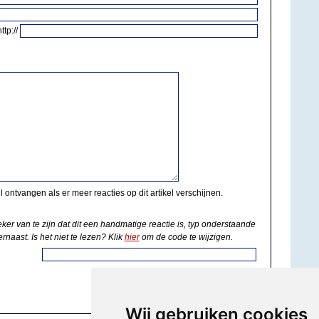
http://
il ontvangen als er meer reacties op dit artikel verschijnen.
eker van te zijn dat dit een handmatige reactie is, typ onderstaande
rnaast. Is het niet te lezen? Klik
hier
om de code te wijzigen.
Wij gebruiken cookies