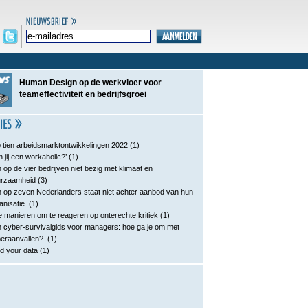
Human Design op de werkvloer voor
teameffectiviteit en bedrijfsgroei
 tien arbeidsmarktontwikkelingen 2022
(1)
n jij een workaholic?’
(1)
 op de vier bedrijven niet bezig met klimaat en
urzaamheid
(3)
 op zeven Nederlanders staat niet achter aanbod van hun
anisatie
(1)
e manieren om te reageren op onterechte kritiek
(1)
 cyber-survivalgids voor managers: hoe ga je om met
eraanvallen?
(1)
d your data
(1)