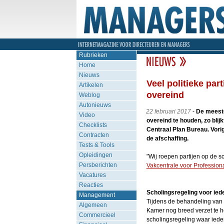
Rubrieken
Home
Nieuws
Veel politieke par
Artikelen
overeind
Weblog
Autonieuws
22 februari 2017
-
De meeste 
Video
overeind te houden, zo bli
Checklists
Centraal Plan Bureau. Vorig
Contracten
de afschaffing.
Tests & Tools
Opleidingen
"Wij roepen partijen op de s
Persberichten
Vakcentrale voor Profession
Vacatures
Reacties
Scholingsregeling voor ied
Management
Tijdens de behandeling van h
Algemeen
Kamer nog breed verzet te h
Commercieel
scholingsregeling waar ieder