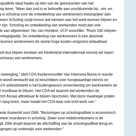
ngsaftrek staat haaks op één van de speerpunten van het
ng leren. "Meer dan ooit is er behoefte aan voortdurende bij-, om- en
ng is scholing voor de ontwikkeling van werknemers belangrijker dan
Limmen.Scholing zorgt ervoor dat mensen aan het werk kunnen blijven en
r zijn. Scholing en ontwikkeling van werkenden moet dan ook
s van afgebroken. Nic van Holstein, VCP-voorzitter: "Ruim 100 miljoen
nbegrijpelijk. De ontwikkeling van werknemers is een absolute
ek kunnen werknemers de veelal hoge kosten enigszins betaalbaar
oet dus blijven bestaan als Nederland internationaal voorop wil lopen
ngsniveau van werknemers.​
 beweging," stelt CDA-fractievoorzitter Van Haersma Buma in reactie
en wordt verwacht dat zij beschikken over hoogwaardige kennis en
zo'n arbeidsmarkt is het buitengewoon onverstandig om werknemers de
l inzetbaar te blijven. Het CDA wil daarom dat werkenden de
h fiscaal aftrekbaar te blijven bijscholen. Met deze maatregel praten
n lang leren, maar maakt het CDA daar ook echt werk van."
de Kamerlid voor D66: "Bezuinigen op scholingsaftrek is economisch
 meer investeren in scholing. Zeker voor middeninkomens is de
ijk. D66 draait daarom de afschaffing van de scholingsaftrek terug en
igingen op onderwijs voor werkenden."