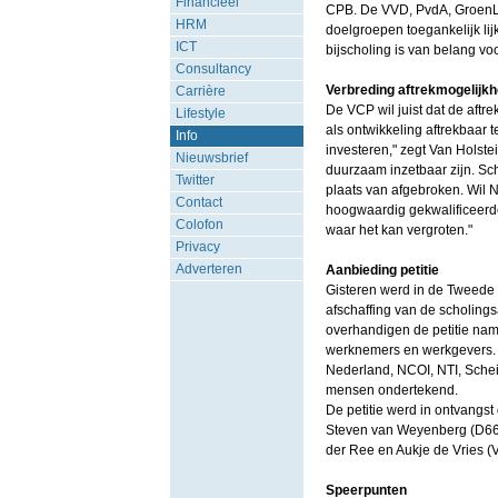
Financieel
CPB. De VVD, PvdA, GroenLin
HRM
doelgroepen toegankelijk lij
ICT
bijscholing is van belang vo
Consultancy
Verbreding aftrekmogelijk
Carrière
De VCP wil juist dat de aft
Lifestyle
als ontwikkeling aftrekbaar t
Info
investeren," zegt Van Holste
Nieuwsbrief
duurzaam inzetbaar zijn. Sc
Twitter
plaats van afgebroken. Wil 
Contact
hoogwaardig gekwalificeerd
Colofon
waar het kan vergroten."
Privacy
Adverteren
Aanbieding petitie
Gisteren werd in de Tweede
afschaffing van de scholings
overhandigen de petitie nam
werknemers en werkgevers.
Nederland, NCOI, NTI, Schei
mensen ondertekend.
De petitie werd in ontvang
Steven van Weyenberg (D66)
der Ree en Aukje de Vries 
Speerpunten