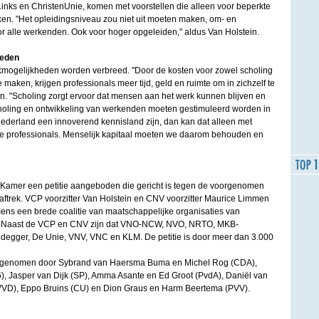
ks en ChristenUnie, komen met voorstellen die alleen voor beperkte
ken. "Het opleidingsniveau zou niet uit moeten maken, om- en
or alle werkenden. Ook voor hoger opgeleiden," aldus Van Holstein.
heden
rekmogelijkheden worden verbreed. "Door de kosten voor zowel scholing
e maken, krijgen professionals meer tijd, geld en ruimte om in zichzelf te
in. "Scholing zorgt ervoor dat mensen aan het werk kunnen blijven en
holing en ontwikkeling van werkenden moeten gestimuleerd worden in
Nederland een innoverend kennisland zijn, dan kan dat alleen met
e professionals. Menselijk kapitaal moeten we daarom behouden en
 Kamer een petitie aangeboden die gericht is tegen de voorgenomen
aftrek. VCP voorzitter Van Holstein en CNV voorzitter Maurice Limmen
ens een brede coalitie van maatschappelijke organisaties van
 Naast de VCP en CNV zijn dat VNO-NCW, NVO, NRTO, MKB-
degger, De Unie, VNV, VNC en KLM. De petitie is door meer dan 3.000
st genomen door Sybrand van Haersma Buma en Michel Rog (CDA),
, Jasper van Dijk (SP), Amma Asante en Ed Groot (PvdA), Daniël van
(VVD), Eppo Bruins (CU) en Dion Graus en Harm Beertema (PVV).