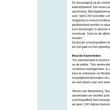
De bezuiniging op de scholi
kabinetsbeleid: Een leven la
opscholing. Met digitaliseri
ooit," stelt CNV-voorzitter 
langdurig en breed inzetbaa
gestimuleerd worden in plaat
euro bezuinigen is daarom o
noodzaak. Juist via de aftr
houden."
De fiscale scholingsaftrek m
als het gaat om het opleidi
Reactie Kamerleden
"De arbeidsmarkt is enorm in
op de petitie. "Van werkend
complexe vaardigheden. In 
kans te ontnemen om flexibe
mogelijkheid behouden om zic
we niet alleen over een leve
Steven van Weyenberg, Twee
spookrijden we moeten juist
scholingsaftrek heel belangr
wil geen 100 miljoen bezuin