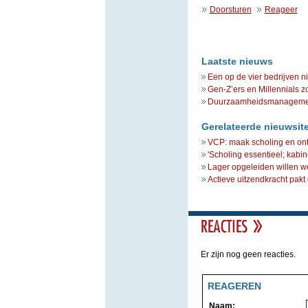
Doorsturen
Reageer
Laatste nieuws
Een op de vier bedrijven n
Gen-Z’ers en Millennials z
Duurzaamheidsmanagement 
Gerelateerde nieuwsit
VCP: maak scholing en ontw
'Scholing essentieel; kabin
Lager opgeleiden willen w
Actieve uitzendkracht pakt
Er zijn nog geen reacties.
REAGEREN
Naam: