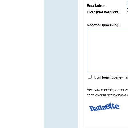
Emailadres:
URL: (niet verplicht)
Reactie/Opmerking:
Ik wil bericht per e-ma
Als extra controle, om er z
code over in het tekstveld e