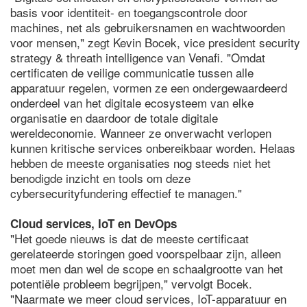
basis voor identiteit- en toegangscontrole door
machines, net als gebruikersnamen en wachtwoorden
voor mensen," zegt Kevin Bocek, vice president security
strategy & threath intelligence van Venafi. "Omdat
certificaten de veilige communicatie tussen alle
apparatuur regelen, vormen ze een ondergewaardeerd
onderdeel van het digitale ecosysteem van elke
organisatie en daardoor de totale digitale
wereldeconomie. Wanneer ze onverwacht verlopen
kunnen kritische services onbereikbaar worden. Helaas
hebben de meeste organisaties nog steeds niet het
benodigde inzicht en tools om deze
cybersecurityfundering effectief te managen."
Cloud services, IoT en DevOps
"Het goede nieuws is dat de meeste certificaat
gerelateerde storingen goed voorspelbaar zijn, alleen
moet men dan wel de scope en schaalgrootte van het
potentiële probleem begrijpen," vervolgt Bocek.
"Naarmate we meer cloud services, IoT-apparatuur en