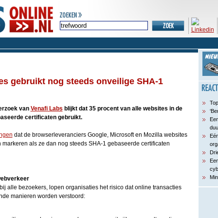
es gebruikt nog steeds onveilige SHA-1
Top
derzoek van
Venafi Labs
blijkt dat 35 procent van alle websites in de
‘Be
aseerde certificaten gebruikt.
Een
du
ngen
dat de browserleveranciers Google, Microsoft en Mozilla websites
Eén
n markeren als ze dan nog steeds SHA-1 gebaseerde certificaten
org
Dri
Een
cyb
Min
webverkeer
j alle bezoekers, lopen organisaties het risico dat online transacties
ende manieren worden verstoord: