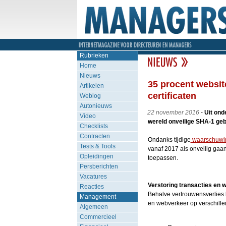
Rubrieken
Home
Nieuws
35 procent websit
Artikelen
certificaten
Weblog
Autonieuws
22 november 2016
-
Uit on
Video
wereld onveilige SHA-1 geb
Checklists
Contracten
Ondanks tijdige
waarschuwi
Tests & Tools
vanaf 2017 als onveilig gaa
Opleidingen
toepassen.
Persberichten
Vacatures
Verstoring transacties en 
Reacties
Behalve vertrouwensverlies bi
Management
en webverkeer op verschill
Algemeen
Commercieel