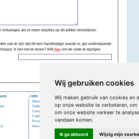
il ontvangen als er meer reacties op dit artikel verschijnen.
eker van te zijn dat dit een handmatige reactie is, typ onderstaande
rnaast. Is het niet te lezen? Klik
hier
om de code te wijzigen.
Wij gebruiken cookies
ent
Info
Mijn Account
Wij maken gebruik van cookies en 
Nieuwsbrief
Inloggen
op onze website te verbeteren, om 
eel
Twitter
Contact
om onze website verkeer te analys
Colofon
vandaan komen.
Privacy
cy
Adverteren
Ik ga akkoord
Wijzig mijn voork