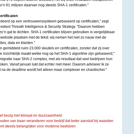
zo’n 61 miljoen daarvan nog steeds SHA-1 certificaten."
rtificaten
ndeerd op een vertrouwenssysteem gebaseerd op certificaten," zegt
sident Threath Intelligence & Security Strategy. "Daarom hebben
zo’n gat te dichten. SHA-1 certificaten blijven gebruiken is vergelijkbaar
website plaatsen met de tekst: wij nemen het niet zo nauw met de
ies, data en klanten."
n gemiddeld ruim 23.000 sleutels en certificaten, zonder dat zij over
 inzichtelijk maakt welke nog op het SHA-1 algoritme zijn gebaseerd,"
igratie naar SHA-2 complex, met als resultaat dat veel bedrijven hun
ken. Vanaf januari lukt dat echter niet meer. Daarom adviseer ik ze
nt na de deadline wordt het alleen maar complexer en chaotischer."
iet bezig met klimaat en duurzaamheid
ouden van baan veranderen voor bedrijf dat beter aansluit bij waarden
steeds belangrijker voor moderne bedrijven