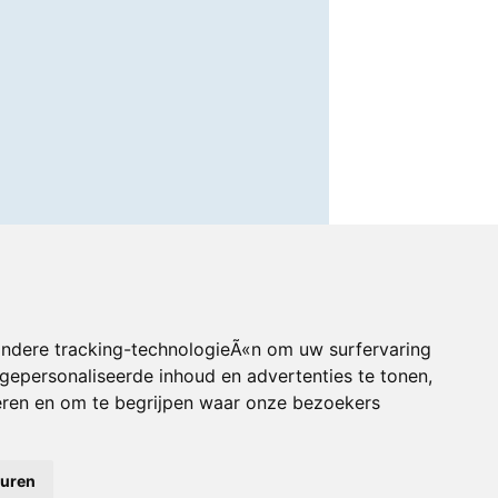
andere tracking-technologieÃ«n om uw surfervaring
gepersonaliseerde inhoud en advertenties te tonen,
eren en om te begrijpen waar onze bezoekers
euren