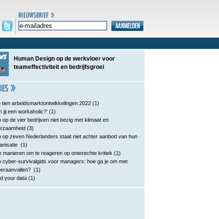
Human Design op de werkvloer voor
teameffectiviteit en bedrijfsgroei
 tien arbeidsmarktontwikkelingen 2022
(1)
n jij een workaholic?’
(1)
 op de vier bedrijven niet bezig met klimaat en
urzaamheid
(3)
 op zeven Nederlanders staat niet achter aanbod van hun
anisatie
(1)
e manieren om te reageren op onterechte kritiek
(1)
 cyber-survivalgids voor managers: hoe ga je om met
eraanvallen?
(1)
d your data
(1)