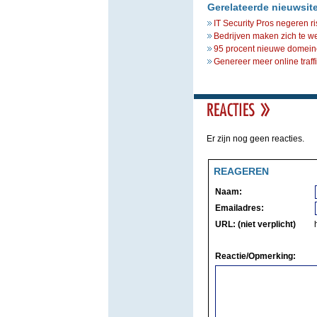
Gerelateerde nieuwsit
IT Security Pros negeren ris
Bedrijven maken zich te w
95 procent nieuwe domeine
Genereer meer online traffic
Er zijn nog geen reacties.
REAGEREN
Naam:
Emailadres:
URL: (niet verplicht)
Reactie/Opmerking: