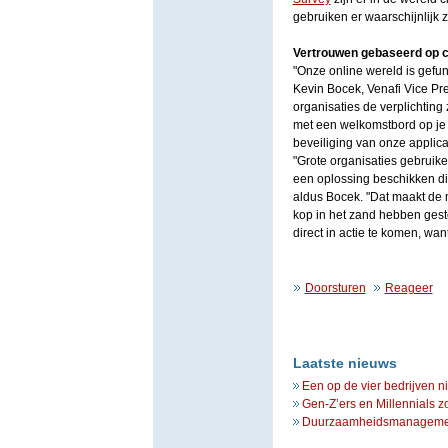
gebruiken er waarschijnlijk 
Vertrouwen gebaseerd op ce
"Onze online wereld is gefu
Kevin Bocek, Venafi Vice Pre
organisaties de verplichting 
met een welkomstbord op je 
beveiliging van onze applicat
"Grote organisaties gebruike
een oplossing beschikken die
aldus Bocek. "Dat maakt de m
kop in het zand hebben gesto
direct in actie te komen, wa
Doorsturen
Reageer
Laatste nieuws
Een op de vier bedrijven n
Gen-Z’ers en Millennials z
Duurzaamheidsmanagement 