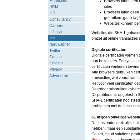
Financieel
Browsers tonen een o
sites
HRM
Browsers laten geen 
ICT
gebruikers gaan twijf
Consultancy
Websites kunnen per
Carrière
Lifestyle
Websites die SHA-1 gebaseer
Info
omzet uit online transacti
Nieuwsbrief
Digitale certificaten
Twitter
Digitale certificaten vormen
Contact
hun bezoekers. Encryptie is 
Colofon
certificaten verifiëren teve
Privacy
Alle browsers gebruiken certi
Adverteren
transacties, wat vooral van 
Het voor veel certificaten g
Daardoor misbruiken cybercr
Dit probleem is opgelost in S
SHA-1 certificaten nog steed
problemen met de beschikba
61 miljoen onveilige websi
"Uit ons onderzoek blijkt da
hebben, maar een substantiee
Goulet, cloud solutions prod
Survey
zijn er in de wereld c