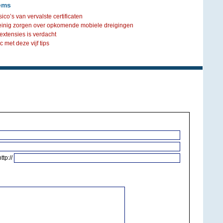
ems
ico’s van vervalste certificaten
einig zorgen over opkomende mobiele dreigingen
xtensies is verdacht
 met deze vijf tips
http://