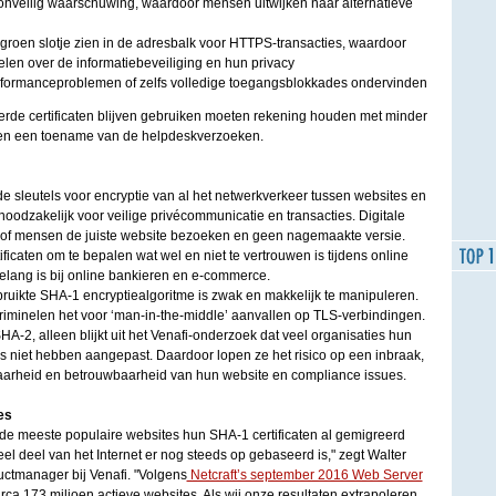
nveilig waarschuwing, waardoor mensen uitwijken naar alternatieve
groen slotje zien in de adresbalk voor HTTPS-transacties, waardoor
elen over de informatiebeveiliging en hun privacy
formanceproblemen of zelfs volledige toegangsblokkades ondervinden
de certificaten blijven gebruiken moeten rekening houden met minder
es en een toename van de helpdeskverzoeken.
 de sleutels voor encryptie van al het netwerkverkeer tussen websites en
noodzakelijk voor veilige privécommunicatie en transacties. Digitale
ns of mensen de juiste website bezoeken en geen nagemaakte versie.
ficaten om te bepalen wat wel en niet te vertrouwen is tijdens online
belang is bij online bankieren en e-commerce.
ebruikte SHA-1 encryptiealgoritme is zwak en makkelijk te manipuleren.
iminelen het voor ‘man-in-the-middle’ aanvallen op TLS-verbindingen.
HA-2, alleen blijkt uit het Venafi-onderzoek dat veel organisaties hun
s niet hebben aangepast. Daardoor lopen ze het risico op een inbraak,
arheid en betrouwbaarheid van hun website en compliance issues.
tes
t de meeste populaire websites hun SHA-1 certificaten al gemigreerd
l deel van het Internet er nog steeds op gebaseerd is," zegt Walter
uctmanager bij Venafi. "Volgens
Netcraft’s september 2016 Web Server
irca 173 miljoen actieve websites. Als wij onze resultaten extrapoleren