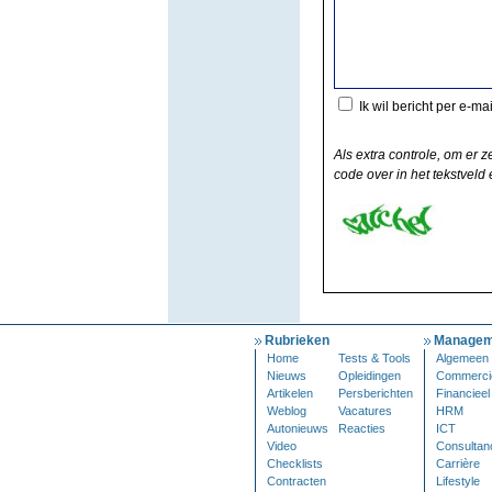
Ik wil bericht per e-ma
Als extra controle, om er z
code over in het tekstveld e
Rubrieken
Managem
Home
Tests & Tools
Algemeen
Nieuws
Opleidingen
Commerci
Artikelen
Persberichten
Financieel
Weblog
Vacatures
HRM
Autonieuws
Reacties
ICT
Video
Consultan
Checklists
Carrière
Contracten
Lifestyle