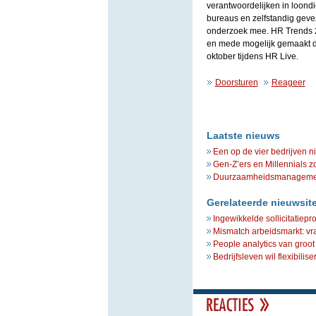
verantwoordelijken in loond
bureaus en zelfstandig geve
onderzoek mee. HR Trends 20
en mede mogelijk gemaakt d
oktober tijdens HR Live.
Doorsturen
Reageer
Laatste nieuws
Een op de vier bedrijven n
Gen-Z’ers en Millennials z
Duurzaamheidsmanagement 
Gerelateerde nieuwsit
Ingewikkelde sollicitatiep
Mismatch arbeidsmarkt: vr
People analytics van groot
Bedrijfsleven wil flexibili