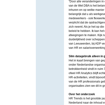
"Door alle veranderingen in
van de Wet DBA is het belang
inhuren en op welke manier 
belangrijk dat u als werkge
medewerkers - ook flexwerkers.
verplicht dat de opdrachtgev
zich neemt. Als je het op die
beleid te hebben. Ik kan het 
afwegingen te maken. Kijk n
duidelijkheid over scheppen
van Leeuwerden, bij ADP ver
van HR en salarisverwerking
Slim datagebruik alleen in 
Het in kaart brengen van ge
onder Nederlandse organisa
betrokkenheid vindt in ruim 
ofwel HR Analytics blijft ec
HR-activiteiten, vindt bijvo
van de HR professionals gebru
organisaties zien we dit in g
Over het onderzoek
HR Trends is het grootste ja
Nederland naar de inhoud en