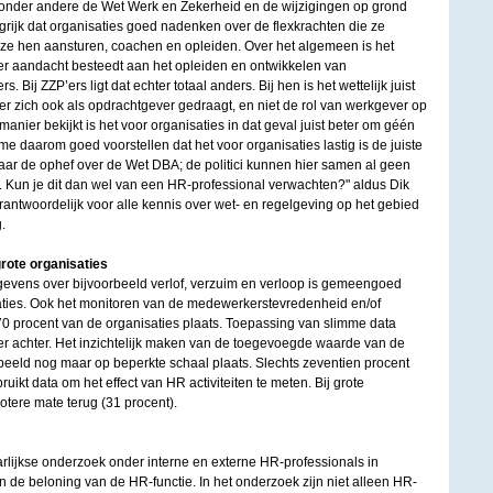
 onder andere de Wet Werk en Zekerheid en de wijzigingen op grond
rijk dat organisaties goed nadenken over de flexkrachten die ze
ze hen aansturen, coachen en opleiden. Over het algemeen is het
ver aandacht besteedt aan het opleiden en ontwikkelen van
 Bij ZZP’ers ligt dat echter totaal anders. Bij hen is het wettelijk juist
er zich ook als opdrachtgever gedraagt, en niet de rol van werkgever op
 manier bekijkt is het voor organisaties in dat geval juist beter om géén
me daarom goed voorstellen dat het voor organisaties lastig is de juiste
aar de ophef over de Wet DBA; de politici kunnen hier samen al geen
. Kun je dit dan wel van een HR-professional verwachten?" aldus Dik
antwoordelijk voor alle kennis over wet- en regelgeving op het gebied
.
grote organisaties
gevens over bijvoorbeeld verlof, verzuim en verloop is gemeengoed
ties. Ook het monitoren van de medewerkerstevredenheid en/of
70 procent van de organisaties plaats. Toepassing van slimme data
hter achter. Het inzichtelijk maken van de toegevoegde waarde van de
orbeeld nog maar op beperkte schaal plaats. Slechts zeventien procent
ikt data om het effect van HR activiteiten te meten. Bij grote
rotere mate terug (31 procent).
arlijkse onderzoek onder interne en externe HR-professionals in
 de beloning van de HR-functie. In het onderzoek zijn niet alleen HR-