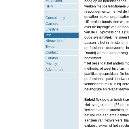
Financieel
hoog op de beleidsagenda. T
HRM
werken met de traditionele v
respondenten zijn enkel de 
ICT
gevallen maken organisaties 
Consultancy
HR-professionals zien wel in
Carrière
over de bijdrage van de beoo
Lifestyle
van de HR-professionals (58
Info
oude systematiek niet meer 
Nieuwsbrief
passen is het in lijn stellen
Twitter
professionals doorvoeren, h
Contact
Daarbij vormen aanpassing va
Colofon
hoofdmoot.
"Het besef dat het anders mo
Privacy
methode, of weet hij of zij 
Adverteren
jaarlijkse gesprekken. De toe
professionals past daadwerk
kenniscentrum HCM bij Beren
belangrijke en relatief eenv
Beleid flexibele arbeidskr
Het overgrote deel (86 proce
flexibele arbeidskrachten, 
het volume aan arbeidskracht
aanzien van flexwerkers, bij
exitgesprekken of het struc