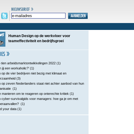
Human Design op de werkvloer voor
teameffectiviteit en bedrijfsgroei
 tien arbeidsmarktontwikkelingen 2022
(1)
n jij een workaholic?’
(1)
 op de vier bedrijven niet bezig met klimaat en
urzaamheid
(3)
 op zeven Nederlanders staat niet achter aanbod van hun
anisatie
(1)
e manieren om te reageren op onterechte kritiek
(1)
 cyber-survivalgids voor managers: hoe ga je om met
eraanvallen?
(1)
d your data
(1)