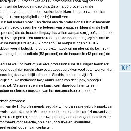
och geeft 85 procent van de HR-professionals aan nog steeds te
orm van de beoordelingscyclus. Bij bijna 60 procent van de
leidinggevende en de medewerker betrokken. In negen van de tien
gebruik van (gedigitaliseerde) formulieren.
 dat het anders moet. Een derde van de professionals is niet tevreden
rdelingscyclus aan het verbeteren van prestaties. Meer dan de helft
 procent) die de beoordelingscyclus willen aanpassen, geeft aan dat de
bij deze tijd past. Een andere reden om de beoordelingscyclus aan te
 met de bedrijfsstrategie (59 procent). De aanpassingen die HR-
ebben vooral betrekking op de systematiek en minder op de techniek.
n de gebruikte criteria (53 procent) en de frequentie (43 procent) de
et is er wel. Zo kent vrijwel elke professional de 360 dagen feedback
in ieder geval dat regelmatige evaluatiegesprekken veel beter werken dan
passing daarvan blijft echter uit. Slechts een op de vijf HR
elijk nieuwe methoden toe," aldus Hans van der Spek, manager
schot. "Dat is een gemiste kans, want daardoor laten zij een
oudige moderniseringsslag van het personeelsbeleid liggen."
achten ontbreekt
nt) van de HR-professionals zegt dat zijn organisatie gebruik maakt van
in welke vorm dan ook. Gemiddeld genomen gaat het om 14 procent van
en. Toch geeft bijna de helft (43 procent) aan dat er geen beleid is ten
voorbeeld voor selectie, opleiden, ontwikkelen, evaluaties,
tureel onderhouden van contacten.