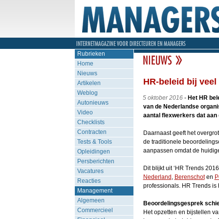
Rubrieken
Home
Nieuws
HR-beleid bij veel
Artikelen
Weblog
5 oktober 2016
-
Het HR bele
Autonieuws
van de Nederlandse organisa
Video
aantal flexwerkers dat aan 
Checklists
Contracten
Daarnaast geeft het overgro
Tests & Tools
de traditionele beoordelings
aanpassen omdat de huidige
Opleidingen
Persberichten
Dit blijkt uit ‘HR Trends 20
Vacatures
Nederland
,
Berenschot
en
P
Reacties
professionals. HR Trends is 
Management
Algemeen
Beoordelingsgesprek schiet
Commercieel
Het opzetten en bijstellen v