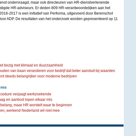
ienst ondervraagd, maar ook directeuren van HR-dienstverlenende
stigde HR-adviseurs. Er deden 809 HR-verantwoordelijken aan het
16-2017 is een initiatief van Performa, uitgevoerd door Berenschot
oor ADP. De resultaten van het onderzoek worden gepresenteerd op 11
iet bezig met klimaat en duurzaamheid
ouden van baan veranderen voor bedrijf dat beter aansluit bij waarden
steeds belangrijker voor moderne bedrijven
ems
rocedure verjaagt werkzoekende
aag en aanbod lopen elkaar mis
 belang, maar HR worstelt waar te beginnen
seren, werkend Nederland wil niet mee