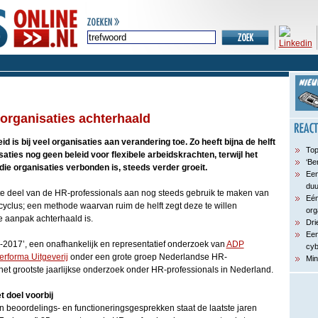
 organisaties achterhaald
id is bij veel organisaties aan verandering toe. Zo heeft bijna de helft
Top
ties nog geen beleid voor flexibele arbeidskrachten, terwijl het
‘Be
die organisaties verbonden is, steeds verder groeit.
Een
du
te deel van de HR-professionals aan nog steeds gebruik te maken van
Eén
cyclus; een methode waarvan ruim de helft zegt deze te willen
org
 aanpak achterhaald is.
Dri
Een
16-2017’, een onafhankelijk en representatief onderzoek van
ADP
cyb
erforma Uitgeverij
onder een grote groep Nederlandse HR-
Min
het grootste jaarlijkse onderzoek onder HR-professionals in Nederland.
 doel voorbij
an beoordelings- en functioneringsgesprekken staat de laatste jaren