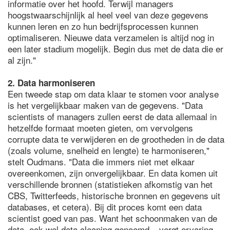
informatie over het hoofd. Terwijl managers
hoogstwaarschijnlijk al heel veel van deze gegevens
kunnen leren en zo hun bedrijfsprocessen kunnen
optimaliseren. Nieuwe data verzamelen is altijd nog in
een later stadium mogelijk. Begin dus met de data die er
al zijn."
2. Data harmoniseren
Een tweede stap om data klaar te stomen voor analyse
is het vergelijkbaar maken van de gegevens. "Data
scientists of managers zullen eerst de data allemaal in
hetzelfde formaat moeten gieten, om vervolgens
corrupte data te verwijderen en de grootheden in de data
(zoals volume, snelheid en lengte) te harmoniseren,"
stelt Oudmans. "Data die immers niet met elkaar
overeenkomen, zijn onvergelijkbaar. En data komen uit
verschillende bronnen (statistieken afkomstig van het
CBS, Twitterfeeds, historische bronnen en gegevens uit
databases, et cetera). Bij dit proces komt een data
scientist goed van pas. Want het schoonmaken van de
data, ook wel data cleaning genoemd – vergt ervaring,