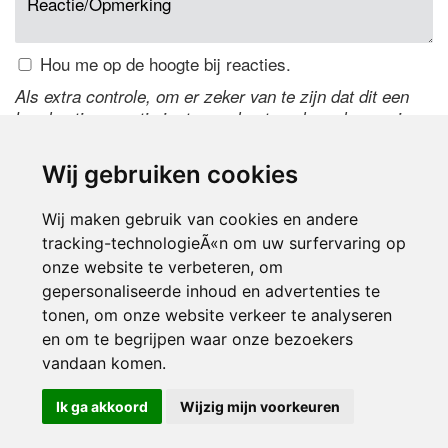
Hou me op de hoogte bij reacties.
Als extra controle, om er zeker van te zijn dat dit een
handmatige reactie is, typ onderstaande code over in
het tekstveld ernaast. Is het niet te lezen? Klik
hier
om
de code te wijzigen.
Wij gebruiken cookies
Wij maken gebruik van cookies en andere
tracking-technologieÃ«n om uw surfervaring op
onze website te verbeteren, om
gepersonaliseerde inhoud en advertenties te
tonen, om onze website verkeer te analyseren
en om te begrijpen waar onze bezoekers
Inloggen
vandaan komen.
Ik ga akkoord
Wijzig mijn voorkeuren
© 2000-2026 UFE Media:
Managersonline.nl
|
Brisk magazine
Partners:
Autowereld.com
|
Personeelsnet
| ABM Financial News