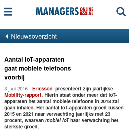
Menu
Se
Nieuwsoverzicht
Aantal IoT-apparaten
gaat mobiele telefoons
voorbij
3 juni 2016
-
Ericsson
presenteert zijn jaarlijkse
Mobility-rapport
. Hierin staat onder meer dat IoT-
apparaten het aantal mobiele telefoons in 2018 zal
gaan inhalen. Het aantal IoT-apparaten groeit tussen
2015 en 2021 naar verwachting jaarlijks met 23
procent, waarvan
mobiel IoT
naar verwachting het
sterkste groeit.