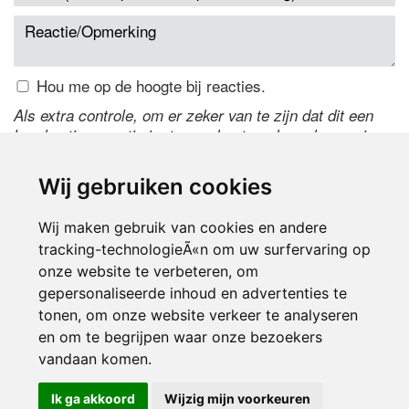
Hou me op de hoogte bij reacties.
Als extra controle, om er zeker van te zijn dat dit een
handmatige reactie is, typ onderstaande code over in
het tekstveld ernaast. Is het niet te lezen? Klik
hier
om
de code te wijzigen.
Wij gebruiken cookies
Wij maken gebruik van cookies en andere
tracking-technologieÃ«n om uw surfervaring op
onze website te verbeteren, om
gepersonaliseerde inhoud en advertenties te
tonen, om onze website verkeer te analyseren
en om te begrijpen waar onze bezoekers
Inloggen
vandaan komen.
Ik ga akkoord
Wijzig mijn voorkeuren
© 2000-2026 UFE Media:
Managersonline.nl
|
Brisk magazine