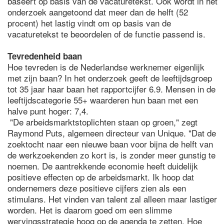
baseert op basis van de vacaturetekst. Ook wordt in het
onderzoek aangetoond dat meer dan de helft (52
procent) het lastig vindt om op basis van de
vacaturetekst te beoordelen of de functie passend is.
Tevredenheid baan
Hoe tevreden is de Nederlandse werknemer eigenlijk
met zijn baan? In het onderzoek geeft de leeftijdsgroep
tot 35 jaar haar baan het rapportcijfer 6.9. Mensen in de
leeftijdscategorie 55+ waarderen hun baan met een
halve punt hoger: 7,4.
"De arbeidsmarktstoplichten staan op groen," zegt
Raymond Puts, algemeen directeur van Unique. "Dat de
zoektocht naar een nieuwe baan voor bijna de helft van
de werkzoekenden zo kort is, is zonder meer gunstig te
noemen. De aantrekkende economie heeft duidelijk
positieve effecten op de arbeidsmarkt. Ik hoop dat
ondernemers deze positieve cijfers zien als een
stimulans. Het vinden van talent zal alleen maar lastiger
worden. Het is daarom goed om een slimme
wervingsstrategie hoog op de agenda te zetten. Hoe