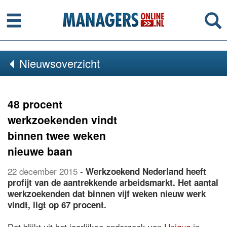
Menu
Se
Nieuwsoverzicht
48 procent
werkzoekenden vindt
binnen twee weken
nieuwe baan
22 december 2015
-
Werkzoekend Nederland heeft
profijt van de aantrekkende arbeidsmarkt. Het aantal
werkzoekenden dat binnen vijf weken nieuw werk
vindt, ligt op 67 procent.
Dat blijkt uit het jaarlijkse onderzoek van
Unique
in